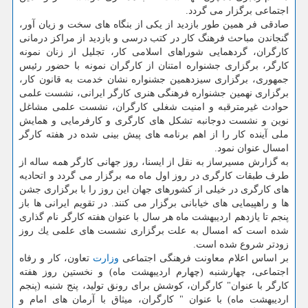
اجتماعی برگزار می گردد.
صادقی فر همین طور بازدید از یكی از بنگاه های سخت و زیان آور،
گنجاندن مباحث فرهنگ كار در كتب درسی و بازدید از مراكز درمانی
كارگران، گردهمایی شوراهای اسلامی كار، تجلیل از زنان نمونه
كارگر، برگزاری جشنواره امتنان از كارگران نمونه با حضور رئیس
جمهوری، برگزاری سیزدهمین جشنواره نشان خدمت به قانون كار،
برگزاری نهمین جشنواره فرهنگی هنری كارگر ایرانی، نشست علمی
حوادث غیرمترقبه و امنیت شغلی كارگران، نشست علمی مشاغل
نوین و نشست دوجانبه تشكل های كارگری و كارفرمایی و همایش
ملی آینده كار را از اهم برنامه های پیش بینی شده در هفته كارگر
امسال عنوان نمود.
به گزارش مسیرساز به نقل از ایسنا، روز جهانی كارگر همه ساله از
طرف طبقات كارگری در روز اول ماه مه برگزار می گردد و اتحادیه
های كارگری در خیلی از كشورهای جهان این روز را با برگزاری جشن
ها و راهپیمایی های خیابانی برگزار می كنند. در تقویم ایرانی ها باز
پنجم تا یازدهم اردیبهشت ماه هر سال با عنوان هفته كارگر نام گذاری
شده است كه امسال به علت برگزاری نشست های علمی یك روز
زودتر شروع شده است.
بر اساس اعلام معاونت فرهنگی اجتماعی
وزارت
تعاون، كار و رفاه
اجتماعی، چهارشنبه (چهارم اردیبهشت ماه) و نخستین روز هفته
كارگر با عنوان" كارگران، كوشش برای رونق تولید، پنج شنبه (پنجم
اردیبهشت ماه) با عنوان " كارگران، میثاق با آرمان های امام و