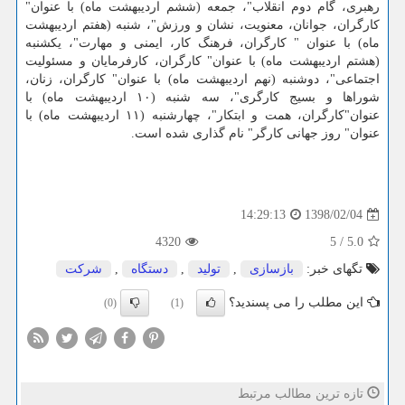
رهبری، گام دوم انقلاب"، جمعه (ششم اردیبهشت ماه) با عنوان"
كارگران، جوانان، معنویت، نشان و ورزش"، شنبه (هفتم اردیبهشت
ماه) با عنوان " كارگران، فرهنگ كار، ایمنی و مهارت"، یكشنبه
(هشتم اردیبهشت ماه) با عنوان" كارگران، كارفرمایان و مسئولیت
اجتماعی"، دوشنبه (نهم اردیبهشت ماه) با عنوان" كارگران، زنان،
شوراها و بسیج كارگری"، سه شنبه (۱۰ اردیبهشت ماه) با
عنوان"كارگران، همت و ابتكار"، چهارشنبه (۱۱ اردیبهشت ماه) با
عنوان" روز جهانی كارگر" نام گذاری شده است.
1398/02/04
14:29:13
4320
5
/
5.0
تگهای خبر:
بازسازی
,
تولید
,
دستگاه
,
شركت
این مطلب را می پسندید؟
(0)
(1)
تازه ترین مطالب مرتبط