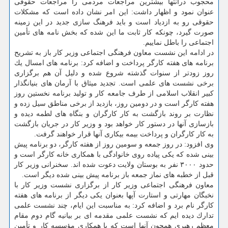
محجوب درانتها بیشترین مراجعات مردمی را مراجعات حقوقی
عنوان نمود و اظهار داشت: این امر نشان داده است كه مشكلات
حقوقی رو به ازدیاد است و باید فرهنگ سازی جدید در این زمینه
صورت گیرد، چونكه كار ثابت ما این شده كه بخش نامه های تأمین
اجتماعی را باطل نماییم.
در ادامه این نشست معاون فرهنگی اجتماعی وزیر كار باز به تشریح
برنامه های هفته كارگر پرداخت و اضافه كرد: برنامه های امسال یك
روز زودتر از سنوات گذشته شروع شده و دلیل آن هم برگزاری
برخی نشست های علمی است. تجدید میثاق با آرمان های بنیانگذار
كبیر انقلاب اسلامی از طرف جامعه كار و تولید برنامه نخستین روز
هفته كارگر است و در دومین روز، بازدید از برخی مناطق سیل زده و
نظارت بر روند بازگشت به كار كارگران و بنگاه های لطمه دیده و
بازسازی آنها در دستور كار خواهد بود و وزیر كار در جریان بازگشت
به كار كارگران و پرداخت بیمه بیكاری آنها قرار خواهند گرفت.
وی افزود: در روز جمعه و سومین روز از هفته كارگر، دو برنامه پیش
بینی شده كه یكی پیاده روی خانوادگی با همكاری خانه كارگر است و
حدود ۳۰۰۰ نفر به بوستان ولایت دعوت شده اند. سخنرانی وزیر كار
قبل از خطبه های نماز جمعه باز برنامه پیش بینی شده دیگر است.
معاون فرهنگی اجتماعی وزیر كار از برگزاری نشست وزیر كار با
نخبگان مهارتی و استارت آپها بعنوان یكی دیگر از برنامه های هفته
كارگر نام برد و اضافه كرد: به مناسبت این ایام، چند نشست علمی
تدارك دیده ایم كه نشست علمی مقدمه ای بر بیانیه گام دوم مقام
معظم رهبری همچون آنها است كه با همكاری مؤسسه كار و تأمین