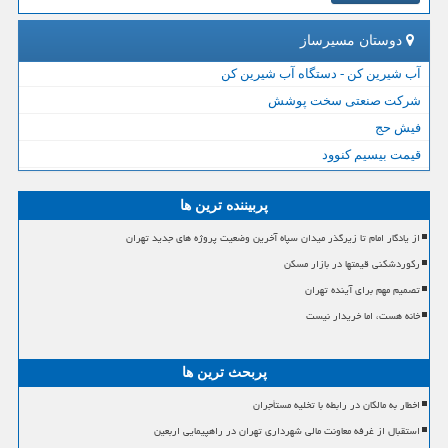
دوستان مسیرساز
آب شیرین کن - دستگاه آب شیرین کن
شرکت صنعتی سخت پوشش
فیش حج
قیمت بیسیم کنوود
پربیننده ترین ها
از یادگار امام تا زیرگذر میدان سپاه آخرین وضعیت پروژه های جدید تهران
رکوردشکنی قیمتها در بازار مسکن
تصمیم مهم برای آینده تهران
خانه هست، اما خریدار نیست
پربحث ترین ها
اخطار به مالکان در رابطه با تخلیه مستأجران
استقبال از غرفه معاونت مالی شهرداری تهران در راهپیمایی اربعین