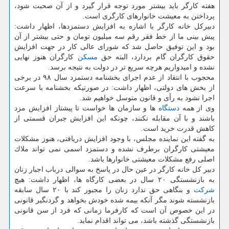
هفته كارگر باید بیشتر مورد توجه قرار گیرد و از آن صحبت شود،
پرداختن به معیشت خانوارهای كارگری است.
دبیركل خانه كارگر با اشاره به افزایش دستمزدها، اظهار داشت:
پیش بینی ما از خط فقر رقم سه میلیون تومان و حتی بیشتر از آن
بود و این توفیق حاصل شد كه شورای عالی كار در جهت افزایش
حقوق كارگران گام بردارد، البته حق
مسكن
كارگران هنوز نهایی
نشده و امیدواریم هرچه سریع تر در دولت به نتیجه برسد.
محجوب با انتقاد از عدم اجرای بخشنامه دستمزد سال ۹۸ در برخی
از بخش های دولتی، اظهار داشت: در صورتیكه بخشنامه با سرعت
اجرا نشود به رأی و قانون متوسل خواهیم شد.
وی از همه
دستگاه
ها و سازمان ها خواست تا پیشتاز افزایش مزد
باشند و با آن مقابله نكنند، چونكه این افزایش جبران قسمتی از
كاهش قدرت خرید است.
به گفته این نماینده مجلس، با وجود افزایش دریافتی، هنوز مشكلات
معیشتی كارگران برطرف نشده و دستمزد اسمی نمی تواند ملاك
اصلی رفع مشكلات معیشتی خانوارها باشد.
دبیر كل خانه كارگر در عین حال در پاسخ به سوالی درباب اجبار زنان
به بازنشستگی ۲۰ سال در بعضی كارگاه ها، اظهار داشت: هیچ
شركت
و بنگاهی حق ندارد زنان را مجبور كند با ۲۰ سال سابقه
بازنشسته شوند مگر آنكه بیمه شده خودش بخواهد و گردنگیر قانونی
در این خصوص آن است كه كارفرما زمانی كه فرد از سن قانونی
بازنشستگی گذشته باشد، می تواند اقدام نماید.