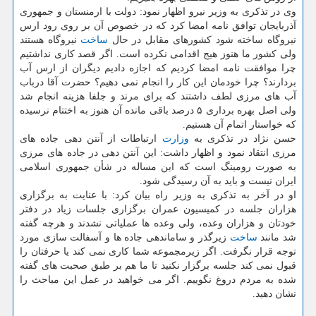
وی در تذكری به وزیر نیرو اظهار نمود: دولت با ارمنستان و جمهوری
آذربایجان توافق نامه امضا كرد كه در خصوص آن بر روی رود ارس
نیروگاه ساخته شود كشورهای مقابل در حال
ساخت
نیروگاه هستند
ولی كشور ما هنوز هیج اقدامی نكرده است. اگر قصد كاری نداشتیم
چرا موافقت نامه امضا كردیم كه اجازه دادیم دیگران از ارس آب
بردارند؟ چرا خودمان این كار را انجام نمی دهیم؟ حضرت آقا درباب
آب های مرزی لطف داشتند كه برای مرند و جلفا هزینه انجام شد
ولی اصل بهره برداری ۵ درصد باقی مانده آن هنوز به اختتام نرسیده
كه خواستار اتمام آن هستیم.
حسن نژاد در تذكری به
وزارت
ارتباطات از آنتن دهی جاده های
مرزی انتقاد نمود و اظهار داشت: این آنتن دهی در جاده های مرزی
به صورت رومینگ است كه این مساله در شأن جمهوری اسلامی
ایران نیست و باید به آن رسیدگی شود.
او در آخر به تذكری به وزیر راه بیان كرد: با عنایت به برگزاری
هزاران جلسه در كمیسیون عمران برگزاری جلسات زیاد در دفتر
خودتان و هزاران وعده، ولی وعده ها عملیاتی نشدند و هرچه گفته
شد مانند
ساخت
زیرگذر و ساماندهی جاده ها و آسفالت سازی مورد
توجه قرار نگرفت. اگر زیرمجموعه شما كاری نمی كند یا حرفتان را
قبول نمی كند جلسه برگزار نكنید تا ما هم بر طبق صحبت های گفته
شده به مردم دروغ نگوییم. اگر می خواهید در عمل این مباحث را
نشان دهید.