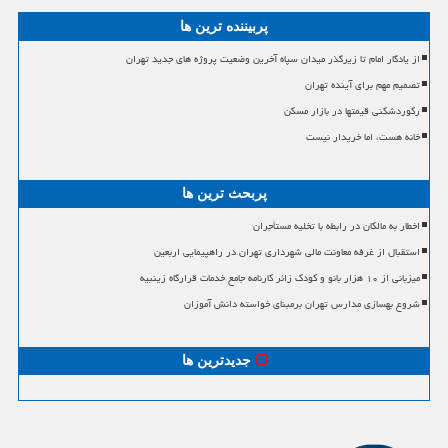
پربیننده ترین ها
از یادگار امام تا زیرگذر میدان سپاه آخرین وضعیت پروژه های جدید تهران
تصمیم مهم برای آینده تهران
رکوردشکنی قیمتها در بازار مسکن
خانه هست، اما خریدار نیست
پربحث ترین ها
اخطار به مالکان در رابطه با تخلیه مستأجران
استقبال از غرفه معاونت مالی شهرداری تهران در راهپیمایی اربعین
میزبانی از ۱۰ هزار بانو و کودک زائر کارنامه جامع خدمات قرارگاه زینبیه
شروع بهسازی مدارس تهران برمبنای خواسته دانش آموزان
جدیدترین ها