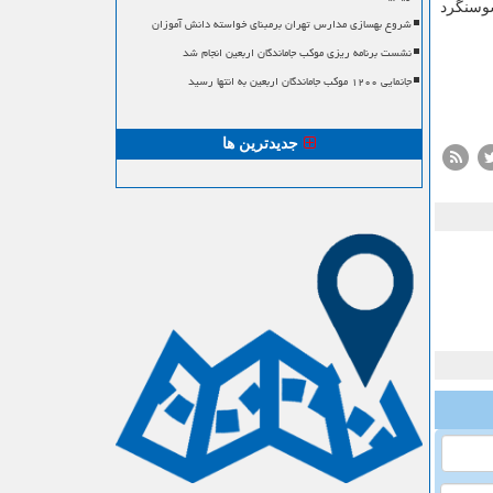
سوسنگرد
شروع بهسازی مدارس تهران برمبنای خواسته دانش آموزان
نشست برنامه ریزی موکب جاماندگان اربعین انجام شد
جانمایی ۱۲۰۰ موکب جاماندگان اربعین به انتها رسید
جدیدترین ها