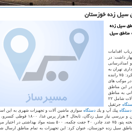
اطق سیل زده
 تهران به مناطق سیل
باب اقدامات
ار داشت: در
 امدادرسانی
ه تابحال ۲۵۰ نفر از شهرداری تهران به
مناطق سیل زده استان خوزستان اعزام شده اند، اضافه كرد: ۷۵ راننده
ی جهت كمك در موكب های
در این مناطق
انی به مناطق
ات شامل ۲۲
تگاه
جرثقیل
دستگاه
پیك آپ و یك
دستگاه
سواری ماشین آلات و تجهیزات شهری به این است
شهری، ۱۲۰ تخته پتو، ۷۵ عدد چادر، ۴۰ جفت چكمه، ۵۰۰ بسته مواد بهداشتی در
ناطق سیل زده خوزستان، عنوان كرد: این تجهیزات به تمام مناطق ارسال شد