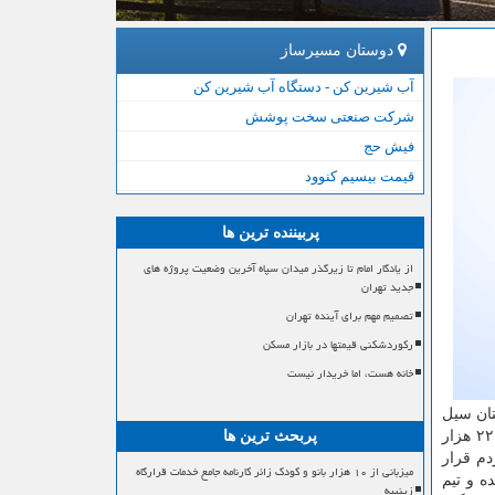
دوستان مسیرساز
آب شیرین کن - دستگاه آب شیرین کن
شرکت صنعتی سخت پوشش
فیش حج
قیمت بیسیم کنوود
پربیننده ترین ها
از یادگار امام تا زیرگذر میدان سپاه آخرین وضعیت پروژه های
جدید تهران
تصمیم مهم برای آینده تهران
رکوردشکنی قیمتها در بازار مسکن
خانه هست، اما خریدار نیست
ان سیل
زده اعزام شده است. رستمی افزود: بنا بر اعلام مسئولین و بررسی نیاز سیل زدگان، تابحال ۴ هزار پرس غذا، ۱۸۰۰ قوطی كنسرو، ۲۲ هزار
پربحث ترین ها
 اختیار مردم قرار
میزبانی از ۱۰ هزار بانو و کودک زائر کارنامه جامع خدمات قرارگاه
ه و تیم
زینبیه