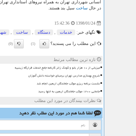
انسانی شهرداری تهران به همراه نیروهای استانداری تهر
در حال
ساخت
سیل بند هستند.
1398/01/24
15:42:36
تگهای خبر:
خدمات
,
دستگاه
,
ساخت
,
شهر
این مطلب را می پسندید؟
(0)
(1)
تازه ترین مطالب مرتبط
میزبانی از ۱۰ هزار بانو و کودک زائر کارنامه جامع خدمات قرارگاه زینبیه
شروع بهسازی مدارس تهران برمبنای خواسته دانش آموزان
نشست برنامه ریزی موکب جاماندگان اربعین انجام شد
جانمایی ۱۲۰۰ موکب جاماندگان اربعین به انتها رسید
نظرات بینندگان در مورد این مطلب
لطفا شما هم
در مورد این مطلب
نظر دهید