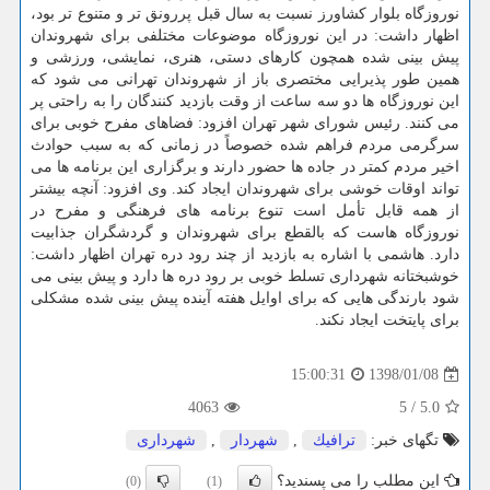
نوروزگاه بلوار كشاورز نسبت به سال قبل پررونق تر و متنوع تر بود،
اظهار داشت: در این نوروزگاه موضوعات مختلفی برای شهروندان
پیش بینی شده همچون كارهای دستی، هنری، نمایشی، ورزشی و
همین طور پذیرایی مختصری باز از شهروندان تهرانی می شود كه
این نوروزگاه ها دو سه ساعت از وقت بازدید كنندگان را به راحتی پر
می كنند. رئیس شورای شهر تهران افزود: فضاهای مفرح خوبی برای
سرگرمی مردم فراهم شده خصوصاً در زمانی كه به سبب حوادث
اخیر مردم كمتر در جاده ها حضور دارند و برگزاری این برنامه ها می
تواند اوقات خوشی برای شهروندان ایجاد كند. وی افزود: آنچه بیشتر
از همه قابل تأمل است تنوع برنامه های فرهنگی و مفرح در
نوروزگاه هاست كه بالقطع برای شهروندان و گردشگران جذابیت
دارد. هاشمی با اشاره به بازدید از چند رود دره تهران اظهار داشت:
خوشبختانه شهرداری تسلط خوبی بر رود دره ها دارد و پیش بینی می
شود بارندگی هایی كه برای اوایل هفته آینده پیش بینی شده مشكلی
برای پایتخت ایجاد نكند.
1398/01/08
15:00:31
4063
5
/
5.0
تگهای خبر:
ترافیك
,
شهردار
,
شهرداری
این مطلب را می پسندید؟
(0)
(1)