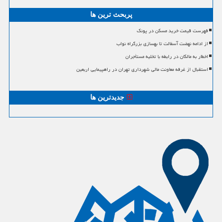
پربحث ترین ها
فهرست قیمت خرید مسکن در پونک
از ادامه نهضت آسفالت تا بهسازی بزرگراه نواب
اخطار به مالکان در رابطه با تخلیه مستأجران
استقبال از غرفه معاونت مالی شهرداری تهران در راهپیمایی اربعین
جدیدترین ها