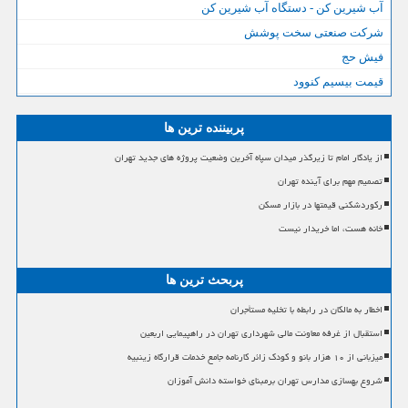
آب شیرین کن - دستگاه آب شیرین کن
شرکت صنعتی سخت پوشش
فیش حج
قیمت بیسیم کنوود
پربیننده ترین ها
از یادگار امام تا زیرگذر میدان سپاه آخرین وضعیت پروژه های جدید تهران
تصمیم مهم برای آینده تهران
رکوردشکنی قیمتها در بازار مسکن
خانه هست، اما خریدار نیست
پربحث ترین ها
اخطار به مالکان در رابطه با تخلیه مستأجران
استقبال از غرفه معاونت مالی شهرداری تهران در راهپیمایی اربعین
میزبانی از ۱۰ هزار بانو و کودک زائر کارنامه جامع خدمات قرارگاه زینبیه
شروع بهسازی مدارس تهران برمبنای خواسته دانش آموزان