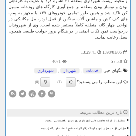
و محیط زیست شهرداری منطقه ۲۲ اشاره كرد: با عنایت به كارگاهی
بودن و نوساز بودن منطقه بر جمع آوری كارگاه های رودخانه مسیل
كن تاكید شد و همین طور تمامی خودروهای ۱۳۷ با مجهز به پمپ
های كف كش و ماشین آلات سنگین از قبیل لودر، بیل مكانیكی در
نواحی چهار گانه منطقه كاملاً مستقر شده است. وی از شهروندان
درخواست نمود نكات ایمنی را در هنگام بروز حوادث طبیعی همچون
سیل رعایت نمایند.
1398/01/06
13:29:41
4071
5
/
5.0
تگهای خبر:
خدمات
,
شهردار
,
شهرداری
این مطلب را می پسندید؟
(0)
(1)
تازه ترین مطالب مرتبط
استقبال از غرفه معاونت مالی شهرداری تهران در راهپیمایی اربعین
میزبانی از ۱۰ هزار بانو و کودک زائر کارنامه جامع خدمات قرارگاه زینبیه