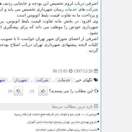
اشرفی درباب لزوم تخصیص این بودجه و جابجایی ردیف ها هم اظهار داشت: ۳۰۰ میلیارد تومان برای جبران ه
شركت
های
خدمات
رسان شهرداری تخصیص می یابد و این ج
و پرداخت ما به تفاوت قیمت بلیط اتوبوس است.
وی افزود: در بخش مابه تفاوت قیمت بلیط اتوبوس، پر
شهرداری خودش را موظف می داند كه برای پیشگیری از
نشود.
اشرفی از اعضای شورای شهر تهران خواست تا با تصویب ای
گردید.
1397/12/28
00:15:05
تگهای خبر:
خدمات
,
شركت
,
شهردار
,
شهر
این مطلب را می پسندید؟
(0)
(1)
تازه ترین مطالب مرتبط
میزبانی از ۱۰ هزار بانو و کودک زائر کارنامه جامع خدمات قرارگاه زینبیه
شروع بهسازی مدارس تهران برمبنای خواسته دانش آموزان
نشست برنامه ریزی موکب جاماندگان اربعین انجام شد