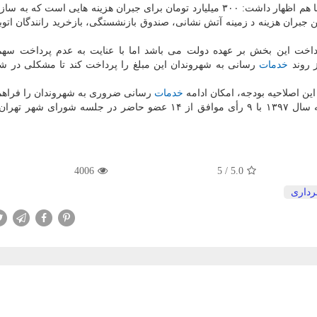
زینه هایی است كه به سازمان ها و
بران هزینه د زمینه آتش نشانی، صندوق بازنشستگی، بازخرید رانندگان اتو
داخت این بخش بر عهده دولت می باشد اما با عنایت به عدم پرداخت سهم
 روند
خدمات
رسانی به شهروندان این مبلغ را پرداخت كند تا مشكلی در شه
ن اصلاحیه بودجه، امكان ادامه
خدمات
رسانی ضروری به شهروندان را فراهم 
كلیات لایحه پیشنهادی شهرداری تهران درباب اصلاح بودجه سال ۱۳۹۷ با ۹ رأی موافق از ۱۴ عضو حاضر در جلسه ش
4006
5
/
5.0
داری