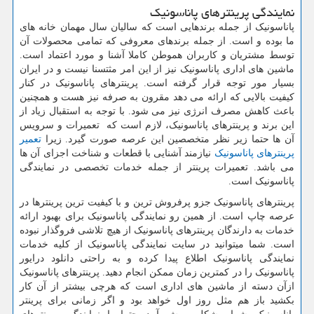
نمایندگی پرینترهای پاناسونیک
پاناسونیک از جمله برندهایی است که سالیان سال مهمان خانه های
ما بوده و است. از جمله برندهای معروفی که تمامی محصولات آن
توسط مشتریان و کاربران هموطن کاملا آشنا و مورد اعتماد است.
ماشین های اداری پاناسونیک نیز از این امر مثتسنا نیست و در ایران
بسیار مور توجه قرار گرفته است. پرینترهای پاناسونیک در کنار
کیفیت بالایی که ارائه می دهد مقرون به صرفه نیز هست و همچنین
باعث کاهش مصرف انرژی نیز می شود. با توجه به استقبال زیاد از
این برند و پرینترهای پاناسونیک، لازم است که تعمیرات و سرویس
آن ها حتما زیر نظر متخصصین این عرصه صورت گیرد. زیرا
تعمیر
پرینترهای پاناسونیک
نیازمند آشنایی با قطعات و شناخت اجزای آن ها
می باشد. تعمیرات پرینتر از جمله خدمات تخصصی در نمایندگی
پاناسونیک است.
پرینترهای پاناسونیک جزو پرفروش ترین و با کیفیت ترین پرینترها در
عرصه چاپ است. از همین رو نمایندگی پاناسونیک برای بهبود ارائه
خدمات به دارندگان پرینترهای پاناسونیک از هیچ تلاشی فروگذار نبوده
است. شما میتوانید در سایت نمایندگی پاناسونیک از کلیه خدمات
نمایندگی پاناسونیک اطلاع پیدا کرده و به راحتی دانلود درایور
پاناسونیک را در کمترین زمان ممکن انجام دهید. پرینترهای پاناسونیک
ازآن دسته از ماشین های اداری است که هرچی بیشتر از آن کار
بکشید باز هم مثل روز اول خواهد بود و اگر زمانی برای پرینتر