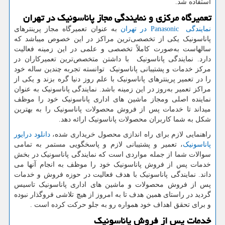
استفاده شد.
تعمیرگاه مرکزی و نمایندگی مجاز پاناسونیک در تهران
نمایندگی
Panasonic
در تهران
به عنوان تعمیرگاه مجاز پرینترهای
پاناسونیک یکی از تخصصی‌ترین مراکز در این خصوص میباشد که
سالهاست به‌صورت کاملاً تخصصی و علمی در این زمینه فعالیت
دارد. نمایندگی پاناسونیک با داشتن متخصص‌ترین تعمیرکاران در
مرکز خدمات و پشتیبانی پاناسونیک توانسته‌ تجربه چندین ساله خود
را در تعمیر پرینترهای پاناسونیک با علم روز دنیا گره بزند و یکی از
مراکز تعمیر به‌روز در این زمینه باشد. نمایندگی پاناسونیک به عنوان
نماینده اصلی ومجاز ماشین های اداری پاناسونیک خود را موظف
میداند تا خدمات پس از فروش محصولات پاناسونیک را به بهترین
شکل به شما کاربران محصولات پاناسونیک ارائه دهد.
راهنمایی لازم برای راه اندازی محصول خریداری شده،
دانلود درایور
پاناسونیک
، تعمیر و پشتیبانی لازم و پاسخگویی مستمر به تمامی
سوالات شما از جمله مواردی است که نمایندگی پاناسونیک در بخش
خدمات پس از فروش پاناسونیک خود را موظف به انجام آنها می
داند. نمایندگی پاناسونیک با هدف فعالیت در حوزه فروش و خدمات
پس از فروش محصولات و ماشین های اداری پاناسونیک تاسیس
گردید در راستای همین هدف تا به امروز از هیچ تلاشی فروگذار نبوده
و برای تحقق اهداف خود همواره رو به جلو حرکت کرده است .
خدمات پس از فروش پاناسونیک