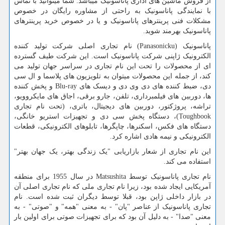
از فروش ماشین های اداری پاناسونیک میباشد. شما میتوانید با تماس
با نمایندگی پاناسونیک به راحتی از مشاوره رایگان در خصوص
مشکلات فنی پرینترهای پاناسونیک و یا در خصوص خرید پرینترهای
پاناسونیک بهرمند شوید.
پاناسونیک (
Panasonicku
) نام تجاری اصلی شرکت تولید کننده
الکترونیک ژاپنی شرکت پاناسونیک است. این شرکت طیف گسترده
ای از محصولات را تحت این نام تجاری در سراسر جهان تولید می
کند، از جمله این محصولات میتوان به تلویزیون های پلاسما و ال سی
دی، ضبط کننده های دی وی دی و دیسک های
Blu-ray
و پخش کننده
ها، دوربین های فیلمبرداری، تلفن، جارو برقی، اجاق های مایکروویو،
تراشه، پروژکتور، دوربین های دیجیتال، باتری، (تحت نام تجاری
Toughbook
)، دستگاه پخش سی دی و تجهیزات استریو خانگی،
دستگاه های فکس، اسکنرها، چاپگرها، تابلوهای الکترونیکی، قطعات
الکترونیکی و نیمه هادی اشاره کرد.
این نام تجاری از شعار بازاریابی "یک زندگی بهتر، یک جهان بهتر"
استفاده می کند.
نام تجاری پاناسونیک توسط
Matsushita
در سال 1955 برای منطقه
آمریکایی ایجاد شده بود، زیرا نام تجاری ملی که نام تجاری اصلی آن
در بازار داخلی ژاپن بود، قبلا توسط دیگران ثبت شده است. نام
تجاری پاناسونیک از عناصر "پان" - به معنی "همه" و "صوتی" - به
معنی "صدا" - به دلیل آن بود که برای تجهیزات صوتی برای اولین بار