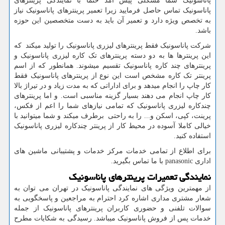
پاناسونیک شما مشکلی پیش آمد حتما با نمایندگی پرینترهای
پاناسونیک تماس حاصل فرمایید زیرا تعمیر پرینترهای پاناسونیک نیاز
به تخصص ویژه دارد و تعمیر آن باید به دست متخصصین این حوزه
باشد.
شرکت پاناسونیک فقط پرینترهای لیزری پاناسونیک را تولید میکند که
این پرینترها ها به دو دسته پرینترهای تک کاره لیزری پاناسونیک و
پرینترهای چند کاره پاناسونیک تقسیم میشوند. همانطور که از اسم
پرینتر تک کاره مشخص است این نوع از پرینترهای پاناسونیک فقط
کار چاپ را انجام میدهد و برای اداراتی که به مدت زیاد و در تیراژ بالا
کار چاپ انجام می دهند بسیار گزینه مناسبی است. و اما پرینترهای
چندکاره لیزری پاناسونیک که تمامی نیازهای شما را اعم از فکس،
پرینت، کپی، اسکن و... را به راحتی برطرف میکند و شما میتوانید با
خیالی کاملا آسوده در محیط کار از پرینتر چندکاره لیزری پاناسونیک
استفاده کنید.
برای اطلاع از تمامی خدمات مرکز خدمات و پشتیبانی ماشین های
اداری
panasonic
با ما تماس بگیرید.
نمایندگی تعمیرات پرینترهای پاناسونیک
از مهمترین ویژگی های نمایندگی پاناسونیک در تهران می توان به
شعار مشتری مداری اشاره کرد احترام به مراجعین و پاسخگویی به
سوالات تلفنی و حضوری کاربران پرینترهای پاناسونیک از جمله
خدمات پس از فروش پاناسونیک میباشد. رسیدگی به شکایات مطرح