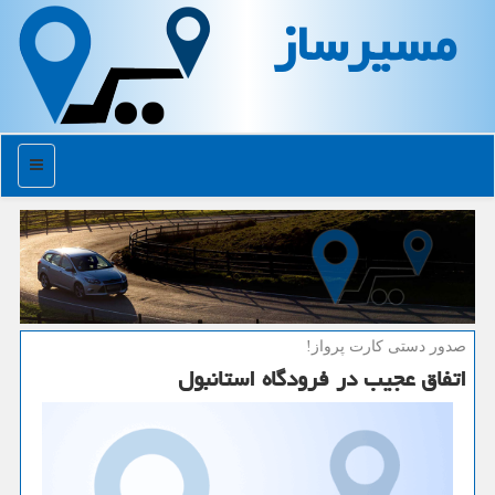
مسیرساز
منو
صدور دستی كارت پرواز!
اتفاق عجیب در فرودگاه استانبول