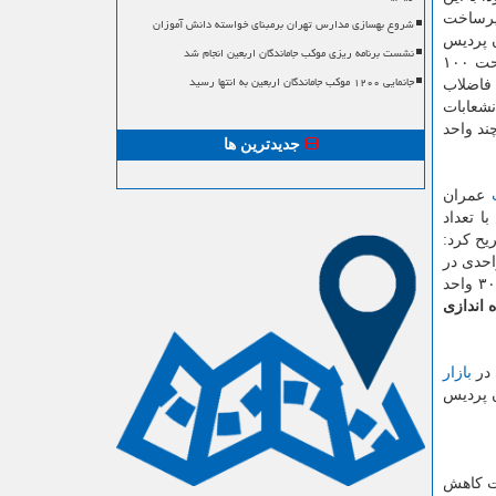
زیرساخت
شروع بهسازی مدارس تهران برمبنای خواسته دانش آموزان
 پردیس
نشست برنامه ریزی موکب جاماندگان اربعین انجام شد
به طول تقریبی ۲۵ كیلومتر، تكمیل محور ۴۵ متری اصلی ورودی به فاز ۱۱ جدید پردیس، محله سازی اراضی و توسعه فاز ۴ به مساحت ۱۰۰
جانمایی ۱۲۰۰ موکب جاماندگان اربعین به انتها رسید
 جاده دسترسی فاز ۵ به فاز ۱۱ و خط انتقال فاضلاب
نشعابات
زانه چند واحد
جدیدترین ها
عمران
ا تعداد
یح كرد:
احدی در
پردیس وجود ندارد، متفاوت است؛ چونكه هم اكنون آن دسته از واحدهای مسكونی موجود در شهر جدید پردیس كه تعداد آنها ۵ هزار و ۳۰۰ واحد
ه اندازی
 در
بازار
ن پردیس
ت كاهش