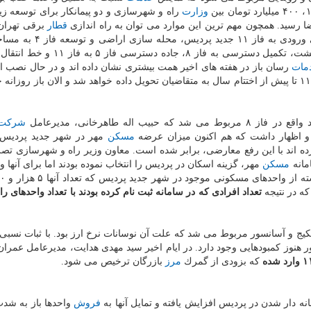
وزارت
راه و شهرسازی و دو پیمانكار برای توسعه 
 رسید. همچون مهم ترین این موارد می توان به راه اندازی
قطار
برقی تهران
هكتار، آماده سازی اراضی تفریحی توریستی ورودی فاز هشت، تكمیل دسترسی به فاز ۸،
مات
رسان باز در هفته های اخیر همت بیشتری نشان داده اند و در حال نصب ا
فازهای ۱۱، ۵، ۸ و ۹ هستند. گفته می شود كل زون ۵ فاز ۱۱ تا پیش از اختتام سال به متقاضیان تحویل داده خواهد شد و الان باز رو
شركت
د و اظهار داشت كه هم اكنون میزان عرضه
مسكن
مهر در شهر جدید پردیس ب
ده اند با این رفع معارضی، برابر شده است. معاون وزیر راه و شهرسازی تصر
مسكن
مهر، گزینه اسكان در پردیس را انتخاب نموده بودند اما برای آنها و
ه در نتیجه
تعداد افرادی كه در سامانه ثبت نام كرده بودند با تعداد واحدهای را
كیج و آسانسور مربوط می شد كه علت آن نوسانات نرخ ارز بود. با ثبات نسبی
هنوز كمبودهایی وجود دارد. در ایام اخیر سید مهدی هدایت، مدیرعامل عمرا
كه بزودی از گمرك
مرز
بازرگان ترخیص می شود.
نه دار شدن در پردیس افزایش یافته و تمایل آنها به
فروش
واحدها باز به شد