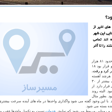
د؟
های اخیر از
ایی این شهر
 اند تمامی
د را تا آخر
به گزارش مسیرساز به نقل از ایسنا، دولت قبل كلنگ حدود ۸۱ هزار
مهر پردیس را در سال ۱۳۹۱ به زمین زد و قرار بود ۱۸
 هرچند آهسته
توسط دولت های یازدهم و دوازدهم ادامه یافت. تا كنون بیشتر از ۳۰
زك كاری قرار دارد. از
۵۰۰۰ مورد افتتاح شود. البته روند
ود. بطور مثال
 به متقاضیان تحویل گردید. با این وجود گفته می شود واگذاری واحدها در ماه های آینده سرعت بیشت
نده بسته می شود.
ی و روبنایی مربوط می شود كه نمایش
خدمات
نسبت به تكمیل واحدها عقب بود.