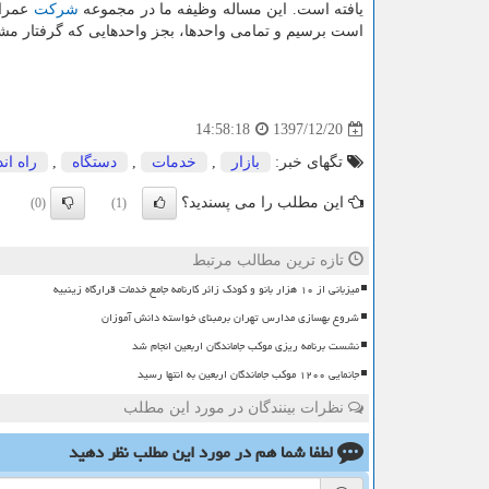
یافته است. این مساله وظیفه ما در مجموعه
شركت
عمران
است برسیم و تمامی واحدها، بجز واحدهایی كه گرفتار مشكل حقوقی 
1397/12/20
14:58:18
تگهای خبر:
بازار
,
خدمات
,
دستگاه
,
راه ان
این مطلب را می پسندید؟
(0)
(1)
تازه ترین مطالب مرتبط
میزبانی از ۱۰ هزار بانو و کودک زائر کارنامه جامع خدمات قرارگاه زینبیه
شروع بهسازی مدارس تهران برمبنای خواسته دانش آموزان
نشست برنامه ریزی موکب جاماندگان اربعین انجام شد
جانمایی ۱۲۰۰ موکب جاماندگان اربعین به انتها رسید
نظرات بینندگان در مورد این مطلب
لطفا شما هم
در مورد این مطلب
نظر دهید