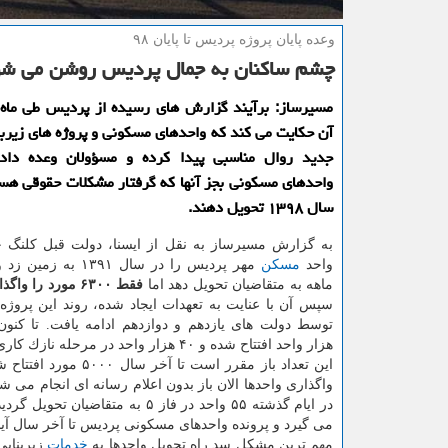
وعده پایان پروژه پردیس تا پایان ۹۸
چشم ساكنان به جمال پردیس روشن می شو
مسیرساز: برآیند گزارش های رسیده از پردیس طی ماه 
آن حكایت می كند كه واحدهای مسكونی و پروژه های زیربن
جدید روال مناسبی پیدا كرده و مسؤولان وعده داده
واحدهای مسكونی بجز آنها كه گرفتار مشكلات حقوقی هستن
سال ۱۳۹۸ تحویل دهند.
واحد
مسكن
ماهه به متقاضیان تحویل دهد اما
فقط ۶۳۰۰ مورد را واگذار كرد و رفت.
سپس آن با عنایت به تعهدات ایجاد شده، روند این پروژه
هزار واحد افتتاح شده و ۴۰ هزار واحد در مرحله نا
این تعداد باز مقرر است تا آخر سال 
واگذاری واحدها الان باز بدون اعلام رسانه ای انجام می ش
در ایام گذشته ۵۵ واحد در فاز ۵
می گیرد و پرونده واحدهای مسكونی پردیس تا آخر سال آی
مهم ترین مشكل سد راه تحویل واحدها به
خدمات
زیربنای