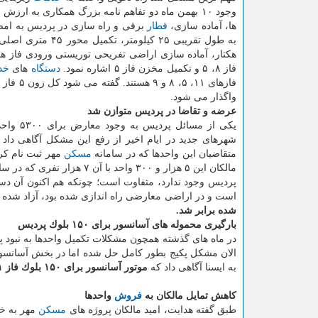
وجود ۱۰ بهمن ماه دو تفاهم نامه بزرگ همكاری به ارزش ۱، ۴۰۰ میلیارد تومان بین
ها، آماده سازی،
قطار
برقی و راه سازی در پردیس به امضا
فاز ۸، ۵ و تكمیل مخزن فاز ۵ اشاره نمود.
دستگاه
های
خد
واگذار می شود.
عرضه و تقاضا در پردیس متوازن شد
یكی از مسائل پردیس به وجود معارض برای ۵۳۰۰ واحد واقع در فاز ۸ مربوط می شد كه حبیب اله طاهرخانی، مدیرعامل
شهرهای جدید در ایام اخیر از رفع این مشكل آگاهی دا
متقاضیان این واحدها كه در سامانه
مسكن
مهر ثبت نام كر
مالكان این ۵ هزار و ۳۰۰ واحد با آن ۷ هزار نفری كه در سامانه
است و در اراضی معارضی راه اندازی شده بود، آزاد شده ك
شده برابر شد.
بارگیری محموله های آسانسور برای ۱۵۰ بلوك پردیس
در ماه های گذشته همچون مشكلات تكمیل واحدها به نبود پ
الان مشكل پكیج بطور كامل حل شده اما در بخش آسانسور 
به ایسنا آگاهی داد كه
موتور آسانسور برای ۱۵۰ بلوك فاز ۱۱ وارد شده
كاهش تمایل مالكان به
فروش
واحدها
طبق گفته هدایت، امید مالكان پروژه های
مسكن
مهر به خا