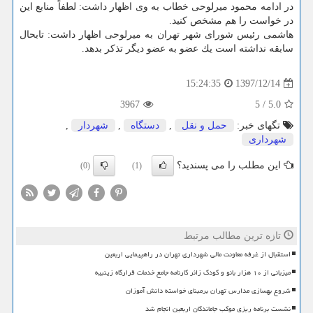
در ادامه محمود میرلوحی خطاب به وی اظهار داشت: لطفاً منابع این
در خواست را هم مشخص كنید.
هاشمی رئیس شورای شهر تهران به میرلوحی اظهار داشت: تابحال
سابقه نداشته است یك عضو به عضو دیگر تذكر بدهد.
1397/12/14
15:24:35
3967
5
/
5.0
تگهای خبر:
حمل و نقل
,
دستگاه
,
شهردار
,
شهرداری
این مطلب را می پسندید؟
(0)
(1)
تازه ترین مطالب مرتبط
استقبال از غرفه معاونت مالی شهرداری تهران در راهپیمایی اربعین
میزبانی از ۱۰ هزار بانو و کودک زائر کارنامه جامع خدمات قرارگاه زینبیه
شروع بهسازی مدارس تهران برمبنای خواسته دانش آموزان
نشست برنامه ریزی موکب جاماندگان اربعین انجام شد