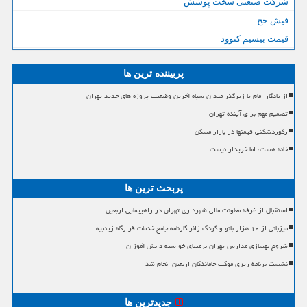
شرکت صنعتی سخت پوشش
فیش حج
قیمت بیسیم کنوود
پربیننده ترین ها
از یادگار امام تا زیرگذر میدان سپاه آخرین وضعیت پروژه های جدید تهران
تصمیم مهم برای آینده تهران
رکوردشکنی قیمتها در بازار مسکن
خانه هست، اما خریدار نیست
پربحث ترین ها
استقبال از غرفه معاونت مالی شهرداری تهران در راهپیمایی اربعین
میزبانی از ۱۰ هزار بانو و کودک زائر کارنامه جامع خدمات قرارگاه زینبیه
شروع بهسازی مدارس تهران برمبنای خواسته دانش آموزان
نشست برنامه ریزی موکب جاماندگان اربعین انجام شد
جدیدترین ها