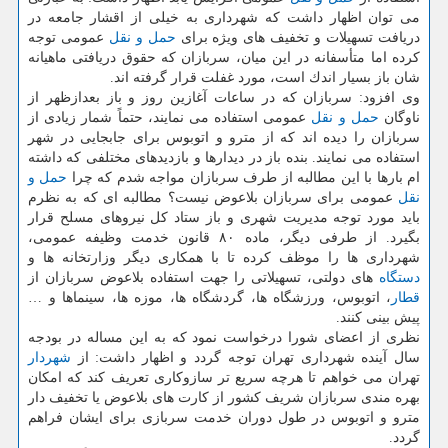
می توان اظهار داشت كه شهرداری به خیلی از اقشار جامعه در
دریافت تسهیلات و تخفیف های ویژه برای
حمل و نقل
عمومی توجه
كرده اما متأسفانه در این میان، سربازان كه حقوق دریافتی ماهیانه
شان باز بسیار اندك است، مورد غفلت قرار گرفته اند.
وی افزود: سربازان كه در ساعات آغازین روز و باز بعدازظهر از
ناوگان
حمل و نقل
عمومی استفاده می نمایند، حتماً شمار زیادی از
سربازان را دیده اند كه از مترو و اتوبوس برای جابجایی در شهر
استفاده می نمایند. بنده باز در دیدارها و بازدیدهای مختلفی كه داشته
ام بارها با این مطالبه از طرف سربازان مواجه شدم كه چرا
حمل و
نقل
عمومی برای سربازان بلاعوض نیست؟ مطالبه ای كه به نظرم
باید مورد توجه مدیریت شهری و باز ستاد كل نیروهای مسلح قرار
بگیرد. از طرفی دیگر، ماده ۸۰ قانون خدمت وظیفه عمومی،
شهرداری ها را موظف كرده تا با همكاری دیگر وزارتخانه ها و
دستگاه
های دولتی، تسهیلاتی را جهت استفاده بلاعوض سربازان از
قطار
، اتوبوس، ورزشگاه ها، گردشگاه ها، موزه ها، سینماها و …
پیش بینی كنند.
نظری از اعضای شورا درخواست نمود كه به این مساله در بودجه
سال آینده شهرداری تهران توجه گردد و اظهار داشت: از
شهردار
تهران می خواهم تا هرچه سریع تر سازوكاری تعریف كند كه امكان
بهره مندی سربازان شریف كشور از كارت های بلاعوض یا تخفیف دار
مترو و اتوبوس در طول دوران خدمت سربازی برای ایشان فراهم
گردد.