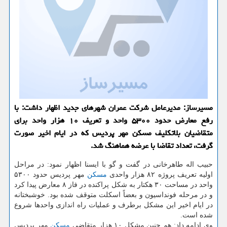
مسیرساز: مدیرعامل شركت عمران شهرهای جدید اظهار داشت: با
رفع معارض حدود ۵۳۰۰ واحد و تعریف ۱۰ هزار واحد برای
متقاضیان بلاتكلیف مسكن مهر پردیس كه در ایام اخیر صورت
گرفت، تعداد تقاضا با عرضه هماهنگ شد.
حبیب اله طاهرخانی در گفت و گو با ایسنا اظهار نمود: در مراحل
اولیه تعریف پروژه ۸۲ هزار واحدی
مسكن
مهر پردیس حدود ۵۳۰۰
واحد در مساحت ۳۰ هكتار به شكل پراكنده در فاز ۸ معارض پیدا كرد
و در مرحله فونداسیون و بعضاً اسكلت متوقف شده بود. خوشبختانه
در ایام اخیر این مشكل برطرف و عملیات راه اندازی واحدها شروع
شده است.
وی ادامه داد: هم چنین مشكل ۱۰ هزار متقاضی
مسكن
مهر پردیس