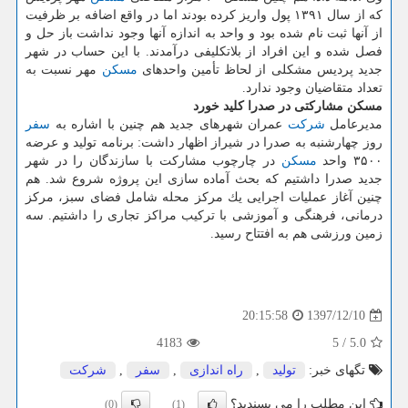
كه از سال ۱۳۹۱ پول واریز كرده بودند اما در واقع اضافه بر ظرفیت
از آنها ثبت نام شده بود و واحد به اندازه آنها وجود نداشت باز حل و
فصل شده و این افراد از بلاتكلیفی درآمدند. با این حساب در شهر
جدید پردیس مشكلی از لحاظ تأمین واحدهای
مسكن
مهر نسبت به
تعداد متقاضیان وجود ندارد.
مسكن مشاركتی در صدرا كلید خورد
مدیرعامل
شركت
عمران شهرهای جدید هم چنین با اشاره به
سفر
روز چهارشنبه به صدرا در شیراز اظهار داشت: برنامه تولید و عرضه
۳۵۰۰ واحد
مسكن
در چارچوب مشاركت با سازندگان را در شهر
جدید صدرا داشتیم كه بحث آماده سازی این پروژه شروع شد. هم
چنین آغاز عملیات اجرایی یك مركز محله شامل فضای سبز، مركز
درمانی، فرهنگی و آموزشی با تركیب مراكز تجاری را داشتیم. سه
زمین ورزشی هم به افتتاح رسید.
1397/12/10
20:15:58
4183
5
/
5.0
تگهای خبر:
تولید
,
راه اندازی
,
سفر
,
شركت
این مطلب را می پسندید؟
(0)
(1)