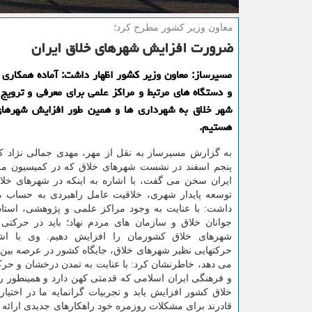
معاون وزیر كشور مطرح كرد؛
ضرورت افزایش شهرهای خلاق ایران
مسیرساز: معاون وزیر كشور اظهار داشت: آماده همكاری ب
و دستگاه های مرتبط و مراكز علمی برای معرفی و ترویج 
شهر خلاق به شهرداری ها و همین طور افزایش شهرهای 
هستیم.
به گزارش مسیرساز به نقل از مهر، مهدی جمالی نژاد كه
پنجم اسفند در نشست شهرهای خلاق كه در كمیسیون مل
ایران سخن می گفت، با اشاره به اینكه در شهرهای خلا
توسعه پایدار شهری، خلاقیت عامل راهبردی به حساب می
داشت: با عنایت به وجود مراكز علمی و پژوهشی، استادا
جوانان خلاق و سازمان های مردم نهاد؛ باید در حركتی 
شهرهای خلاق كشورمان را افزایش دهیم. وی با اشا
حركتهایی نظیر شهرهای خلاق، جایگاه كشور در عرصه بین ال
می دهد، خاطرنشان كرد: با عنایت به تمدن درخشان و حر
و فرهنگی ایران اسلامی كه قدمتی كهن دارد و همینطور ر
خلاق كشور افزایش یابد و تجربیات گرانمایه ما در اختیا
قادرند برای مشكلات روزمره خود راهكارهای جدیدی ارائه نما