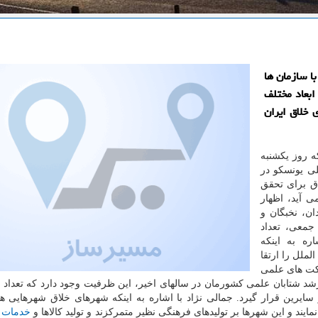
ا سازمان ها
ابعاد مختلف
خلاق ایران
 روز یكشنبه
ی یونسكو در
ق برای تحقق
 آید، اظهار
ن، نخبگان و
جمعی، تعداد
ره به اینكه
ملل را ارتقا
كت های علمی
شد شتابان علمی كشورمان در سالهای اخیر، این ظرفیت وجود دارد كه تعداد
ر سایرین قرار گیرد. جمالی نژاد با اشاره به اینكه شهرهای خلاق شهرهایی ه
یند و این شهرها بر تولیدهای فرهنگی نظیر متمركزند و تولید كالاها و
خدمات
ف