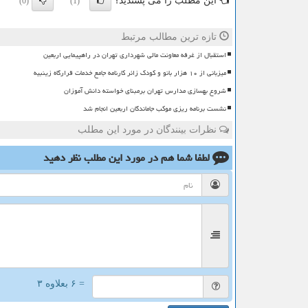
این مطلب را می پسندید؟
(0)
(1)
تازه ترین مطالب مرتبط
استقبال از غرفه معاونت مالی شهرداری تهران در راهپیمایی اربعین
میزبانی از ۱۰ هزار بانو و کودک زائر کارنامه جامع خدمات قرارگاه زینبیه
شروع بهسازی مدارس تهران برمبنای خواسته دانش آموزان
نشست برنامه ریزی موکب جاماندگان اربعین انجام شد
نظرات بینندگان در مورد این مطلب
لطفا شما هم
در مورد این مطلب
نظر دهید
= ۶ بعلاوه ۳