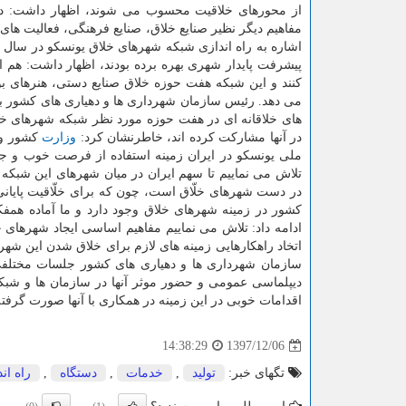
از محورهای خلاقیت محسوب می شوند، اظهار داشت: در 
مفاهیم دیگر نظیر صنایع خلاق، صنایع فرهنگی، فعالیت های 
كنند و این شبكه هفت حوزه خلاق صنایع دستی، هنرهای 
می دهد. رئیس سازمان شهرداری ها و دهیاری های كشور با
های خلاقانه ای در هفت حوزه مورد نظر شبكه شهرهای خلاق
در آنها مشاركت كرده اند، خاطرنشان كرد:
وزارت
كشور و 
ملی یونسكو در ایران زمینه استفاده از فرصت خوب و جها
تلاش می نماییم تا سهم ایران در میان شهرهای این شبكه اف
در دست شهرهای خلّاق است، چون كه برای خلّاقیت پایانی
كشور در زمینه شهرهای خلاق وجود دارد و ما آماده همف
ادامه داد: تلاش می نماییم مفاهیم اساسی ایجاد شهرهای خلا
اتخاد راهكارهایی زمینه های لازم برای خلاق شدن این شهر
سازمان شهرداری ها و دهیاری های كشور جلسات مختلفی 
دیپلماسی عمومی و حضور موثر آنها در سازمان ها و شبك
اقدامات خوبی در این زمینه در همكاری با آنها صورت گرفته
1397/12/06
14:38:29
تگهای خبر:
تولید
,
خدمات
,
دستگاه
,
راه ان