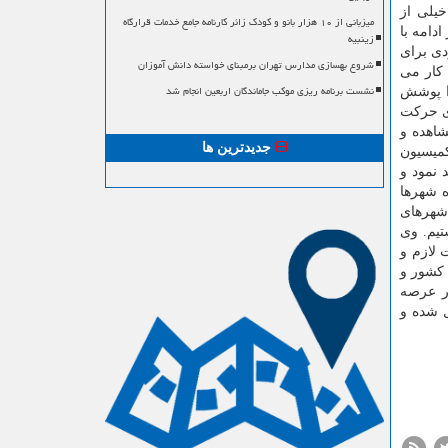
یلی از
میزبانی از ۱۰ هزار بانو و کودک زائر کارنامه جامع خدمات قرارگاه
دامه با
زینبیه
 راهبردی برای
شروع بهسازی مدارس تهران برمبنای خواسته دانش آموزان
 با هم كار می
نشست برنامه ریزی موکب جاماندگان اربعین انجام شد
را پوشش
ای حركت
شاهده و
جدیدترین ها
كمیسیون
 نمود و
ه شهرها
 شهرهای
یم. وی
 لازم و
شور و
ر عرصه
 شده و