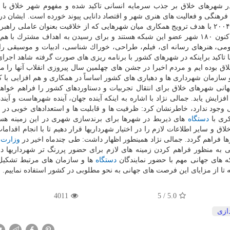
شهرهای خلاق بر جذب سرمایه انسانی تاكید شده و مفهوم شهر خلاق با خ
فرهنگی و فعالیت های هنری شهر و اقتصاد دانایی پیوند خورده است. ایشان در ا
اشاره به راه اندازی شبكه شهرهای خلاق یونسكو در سال ۲۰۰۴ با هدف ترویج همكاری میان شهرهایی كه از خلاقیت بعنوان عاملی
پیشرفت پایدار شهری بهره برده بودند، اظهار داشت: هم اكنون ۱۸۰ شهر عضو این شبكه هستند و برای رسیدن به اهداف مشترك
بومی، هنرهای رسانه ای، فیلم، طراحی، خوراك شناسی، ادبیات و موسیقی 
 تاكید براینكه در شهرهای كشور با برنامه ریزی های صورت گرفته شاهد اجر
 بوده ایم و مردم اخیرا در جشن های چهلمین سال پیروزی انقلاب آنها را م
سازمان شهرداری ها و دهیاری های كشور اساساً در همكاری و هم افزایی با 
نی شهرهای خلاق برای انتقال تجربیات و دستاوردهای كشور را فراهم خواهد
زایش یابد. جمالی نژاد با اشاره به اینكه آینده جهان، آینده شهرهاست و آیند
 وجود ندارد، خاطرنشان كرد: ظرفیت ها و قابلیت ها و استعدادهای خوبی در
كری با
دستگاه
های ذیربط در شهرها برای برندسازی شهری در این زمینه هست
ق و سایر اطلاعات لازم را در اختیار شهرداریها قرار دهیم تا با انجام اقدامات
ها فراهم گردد. جمالی نژاد همینطور اظهار داشت: طی چندماه اخیر در
وزارت
ك
به منظور فراهم كردن زمینه های لازم برای حضور پررنگ تر شهرداریها د
ه های جهانی مهم با حضور نمایندگان
دستگاه
ها و سازمان های مرتبط تشكیل
 تا از مزایای این فرصت های جهانی به نحو مطلوبی در كشور استفاده نماییم.
4011
5
/
5.0
دازی