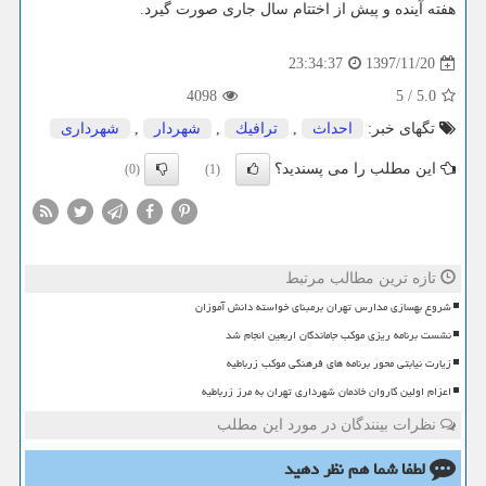
هفته آینده و پیش از اختتام سال جاری صورت گیرد.
1397/11/20
23:34:37
4098
5
/
5.0
تگهای خبر:
احداث
,
ترافیك
,
شهردار
,
شهرداری
این مطلب را می پسندید؟
(0)
(1)
تازه ترین مطالب مرتبط
شروع بهسازی مدارس تهران برمبنای خواسته دانش آموزان
نشست برنامه ریزی موکب جاماندگان اربعین انجام شد
زیارت نیابتی محور برنامه های فرهنگی موکب زرباطیه
اعزام اولین کاروان خادمان شهرداری تهران به مرز زرباطیه
نظرات بینندگان در مورد این مطلب
لطفا شما هم
نظر دهید