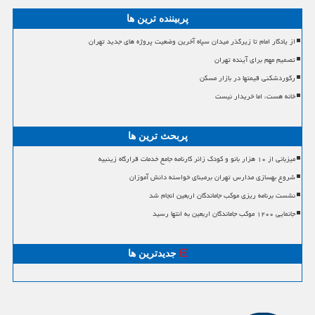
پربیننده ترین ها
از یادگار امام تا زیرگذر میدان سپاه آخرین وضعیت پروژه های جدید تهران
تصمیم مهم برای آینده تهران
رکوردشکنی قیمتها در بازار مسکن
خانه هست، اما خریدار نیست
پربحث ترین ها
میزبانی از ۱۰ هزار بانو و کودک زائر کارنامه جامع خدمات قرارگاه زینبیه
شروع بهسازی مدارس تهران برمبنای خواسته دانش آموزان
نشست برنامه ریزی موکب جاماندگان اربعین انجام شد
جانمایی ۱۲۰۰ موکب جاماندگان اربعین به انتها رسید
جدیدترین ها