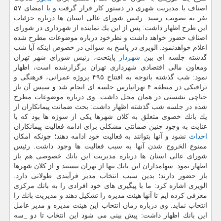
اصناف با مدیریت شهری در دستور كار قرار گرفت و با امضای ۵۷
نفر به تصویب رسید. رئیس شورای عالی استان ها درباره جزئیات
این طرح اظهار داشت: پس از این یك نماینده از شهرداری در شورای
اصناف حضور خواهد داشت و نظرخود درباره موضوعات مطرح شده
اعلام خواهدنمود. الویری در پاسخ به سوالی در خصوص اینكه آیا شب
گذشته جلسه ای بین
شهردار
پایتخت، رئیس شورای شهر تهران
ومعاون مالی اقتصادی شهرداری تهران برگزارشده است، اظهار
نمود: شب گذشته باتوجه به افتتاح ۴۹۵ پروژه عمرانی، فرهنگی و
ترافیكی در منطقه ۴ تهرانپارس جلسه ای انجام شد و سپس آن باز
حناچی نشستی در همان محل داشت. وی درباره موضوعات مطرح
شده در جلسه شب گذشته اظهار داشت: بحث ضمانت پیمانكاران از
یك بانك خصوی متعلق به كلان شهرها یكی از سوژه ها بود كه با
عنایت به وجود چنین ضمانتی مشكلی برای ادامه فعالیت پیمانكاران
احداث
نشود و آنها بتوانند به فعالیت خود ادامه دهند؛ چونكه امكان
ممنوع الخروج شدن آنها به سبب فعالیت ها وجود داشت. رئیس
شورای عالی استان ها درباره مدیریت این بانك خصوصی هم باز
اظهار نمود: سهامداران این بانك تنها از تهران نیستند و از كلان شهرها
باز حضور دارند؛ بدین سبب انتخاب مدیر فرآیندی طولانی دارد.
الویری اشاره كرد: ما با پیگیری های خود افرادی را به بانك مركزی
معرفی كرده ایم تا آنها هیئت مدیره را تشكیل دهند و مدیریت بانك را
انتخاب نماید. وی درباره زمان انتخاب این هیئت مدیره و مدیر عامل
این بانك اظهار داشت: پیش بینی می شود این انتخاب تا دو _سه