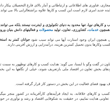
ی، فناوری های اطلاعاتی و ارتباطاتی و آمار بالای فارغ التحصیلان بیكار دا
ده جدید امری لازم است.این كسب و كارها علاوه براشتغالزایی بالا می تواند
و كارهای نوپا، تنها محدود به دنیای تكنولوژی و اینترنت نیستند بلكه می توانند
د همچون
خدمات
، كشاورزی، تعاون، تولید
محصولات
و فعالیتهای دانش بنیان ورود 
ی همچون ایران وجود استارت آپها می تواند سبب شود
جوانان كمتر به استخ
كسب وكارها بدون تحمیل كمترین هزینه، درآمدزایی و ارزش آفرینی دارند.
ون در گفت وگو با ایسنا، می گوید: هدایت كسب و كارهای نوظهور به سمت تع
های بخش تعاون در اقتصاد ملی بازتعریف شوند، خیلی از نگاهها به این ب
دف بهبود فضای فعالیت در این بخش در دستور كار قرار گرفته است.
 كسب و كارهای خلاقانه، به ایجاد فرآیندهای كارآفرینانه در كشور منجر میگر
عاونی هدایت نماییم، در حقیقت به شكوفایی اقتصاد و رشد و نوآوری در حوز