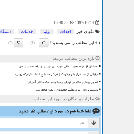
1397/10/14
15:40:38
تگهای خبر:
احداث
,
تولید
,
خدمات
,
دستگاه
این مطلب را می پسندید؟
(0)
(1)
تازه ترین مطالب مرتبط
استقبال از غرفه معاونت مالی شهرداری تهران در راهپیمایی اربعین
میزبانی از ۱۰ هزار بانو و کودک زائر کارنامه جامع خدمات قرارگاه زینبیه
شروع بهسازی مدارس تهران برمبنای خواسته دانش آموزان
نشست برنامه ریزی موکب جاماندگان اربعین انجام شد
نظرات بینندگان در مورد این مطلب
لطفا شما هم
در مورد این مطلب
نظر دهید