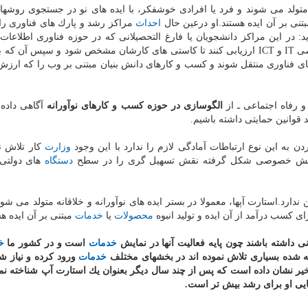
نه متولد می شوند و فرد یا افرادی خوشفكر، با ایده های نو در جستجوی روشها
تنی بر آن ایده هستند.او درعین حال
احداث
مراكز رشد و پارك های فناوری ر
ید: در این مراكز دانشجویان یا فارغ التحصیلانی كه در حوزه فناوری اطلاع
دارند، می توانند ایده های خودرا ابتدا در مراكز رشد تخصصی IT و ICT ارزیابی كنند تا كاستی های كارشان مشخص شود و سپس 
های فناوری منتقل شوند و كسب و كارهای دانش بنیان مبتنی بر وب را كه ارزش
 رفاه اجتماعی ـ از
الگوسازی در حوزه كسب و كارهای نوآورانه
آگاهی داده 
 قوانین حمایتی داشته باشیم.
 به این نوع ارتباطات آمادگی لازم را ندارد با این وجود
وزارت
كار تلاش ن
ر بخش خصوصی شكل گرفته نقش تسهیل گری را در سطح
دستگاه
های دولتی 
ارد.استارت آپها، معمولا در بستر ایده های نوآورانه و خلاقانه متولد می شون
ی كسب درآمد از آن ایده و تولید انبوه
محصولات
یا
خدمات
مبتنی بر آن ایده هس
ی داشته باشند چون پایه فعالیت آنها در نمایش
خدمات
است و در كشور ما
خ
ه شده بسیاری تلاش نموده اند در بخشهای مختلف
خدمات
ورود كرده و نیاز ش
خیر نشان داده است كه پس از چند سال دیگر بعنوان یك استارت آپ شناخته ن
ایی او برای رشد بیش تر است.