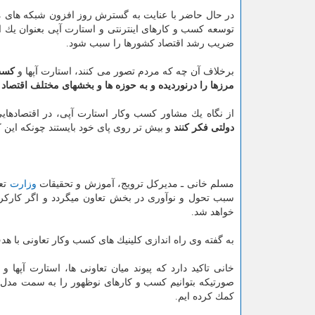
در حال حاضر با عنایت به گسترش روز افزون شبكه های مجاز
توسعه كسب و كارهای اینترنتی و استارت آپی بعنوان یك ای
ضریب رشد اقتصاد كشورها را سبب شود.
برخلاف آن چه كه مردم تصور می كنند، استارت آپها و
كسب 
مرزها را درنوردیده و به حوزه ها و بخشهای مختلف اقتصا
از نگاه یك مشاور كسب وكار استارت آپی، در اقتصادهای
دولتی فكر كنند
و بیش تر روی پای خود بایستند چونكه این 
مسلم خانی ـ مدیركل ترویج، آموزش و تحقیقات
وزارت
تعا
سبب تحول و نوآوری در بخش تعاون میگردد و اگر كاركرد
خواهد شد.
به گفته وی راه اندازی كلینیك های كسب وكار تعاونی با ه
خانی تاكید دارد كه پیوند میان تعاونی ها، استارت آپها و
صورتیكه بتوانیم كسب و كارهای نوظهور را به سمت مدل ت
كمك كرده ایم.