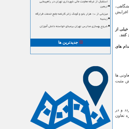
استقبال از غرفه معاونت مالی شهرداری تهران در راهپیمایی
اربعین
نشگاهی،
 افزایش
میزبانی از ۱۰ هزار بانو و کودک زائر کارنامه جامع خدمات قرارگاه
زینبیه
شروع بهسازی مدارس تهران برمبنای خواسته دانش آموزان
 خیلی از
كنند.
جدیدترین ها
دام های
اونی ها
خش مثبت
دد و در
ه تعاون