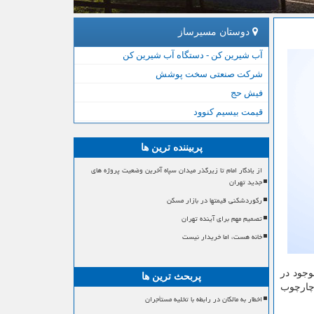
دوستان مسیرساز
آب شیرین کن - دستگاه آب شیرین کن
شرکت صنعتی سخت پوشش
فیش حج
قیمت بیسیم کنوود
پربیننده ترین ها
از یادگار امام تا زیرگذر میدان سپاه آخرین وضعیت پروژه های
جدید تهران
رکوردشکنی قیمتها در بازار مسکن
تصمیم مهم برای آینده تهران
خانه هست، اما خریدار نیست
وجود در
پربحث ترین ها
 چارچوب
اخطار به مالکان در رابطه با تخلیه مستأجران