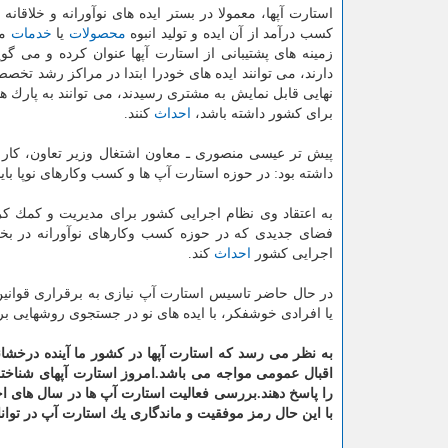
استارت آپها، معمولا در بستر ایده های نوآورانه و خلاقا
كسب درآمد از آن ایده و تولید انبوه
محصولات
یا
خدمات
مب
زمینه های پشتیبانی از استارت آپها عنوان كرده و می گو
نهایی قابل نمایش به مشتری رسیدند، می توانند به پارك 
برای كشور داشته باشد،
احداث
كنند.
پیش تر عیسی منصوری ـ معاون اشتغال وزیر تعاون، كار و
داشته بود: در حوزه استارت آپ ها و كسب وكارهای نوپا باید
به اعتقاد وی نظام اجرایی كشور برای مدیریت و كمك كردن
فضای جدیدی كه در حوزه كسب وكارهای نوآورانه د
اجرایی كشور
احداث
كند.
در حال حاضر تاسیس استارت آپ نیازی به برقراری قوانین ند
یا افرادی خوشفكر، با ایده های نو در جستجوی روشهایی برا
به نظر می رسد كه استارت آپها در كشور ما آینده درخشان
اقبال عمومی مواجه می باشد.امروز استارت آپهای شناخت
را پاسخ دهند.بررسی فعالیت استارت آپ ها در سال های ا
با این حال
رمز موفقیت و ماندگاری یك استارت آپ در توان