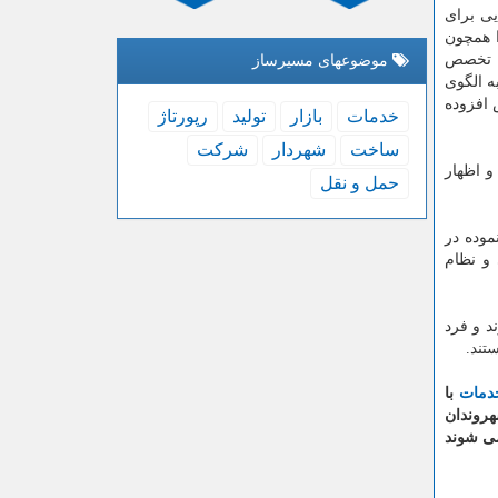
یی برای
ا همچون
ات تخصص
موضوعهای مسیرساز
آن كه به الگوی
 افزوده
خدمات
بازار
تولید
رپورتاژ
ساخت
شهردار
شركت
و اظهار
حمل و نقل
موده در
و نظام
د و فرد
تند.
دمات
با
هروندان
می شوند