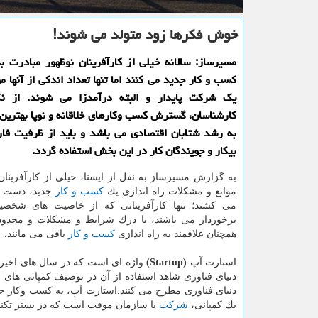
خوش فكرها زود متولد می شوند!
مسیرساز: سالانه خیلی از كارآفرینان نوظهور مبادرت به
كسب و كار جدید می كنند اما تنها تعداد اندكی از آنها م
یك شركت پایدار و البته درآمدزا می شوند. از نگ
كارشناسان، گسترش كسب وكارهای خلاقانه و نوپا بهترین 
به رشد شتابان اقتصادی می باشد و باید از ظرفیت فار
بیكار و جویندگان كار در این بخش استفاده گردد.
به گزارش مسیرساز به نقل از ایسنا، خیلی از كارآفرینان 
موانع و مشكلات راه اندازی یك
كسب و كار
جدید، دست از
می كشند؛ تنها كارآفرینانی كه از خاصیت های شخص
برخوردار می باشند، با درك شرایط و مشكلات و محدودی
همچنان علاقمند به راه اندازی
كسب و كار
باقی می مانند.
استارت آپ
(Startup)
واژه ای است كه در سال های اخیر با
دنیای فناوری شاهد استفاده از آن در توصیف كمپانی های
دنیای فناوری مطرح می كنند.استارت آپ، به كسب وكار جد
یك كمپانی،
شركت
یا سازمان موقت است كه در بستر تكنو