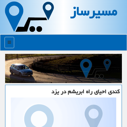
مسیرساز
منو
كندی احیای راه ابریشم در یزد