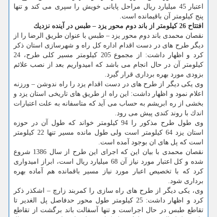
اعتبار 45 میلیارد ریال مراحل پایانی خویش را سپری می كند و تنها
پنج كیلومتر آن باقیمانده است.
افتتاح 26 كیلومتر از باند دوم محور یزد – طبس در آینده نزدیك
نقصان محمدی باند دوم محور یزد – طبس با عنوان طریق الرضا را از
دیگر طرح های در دست اقدام اداره كل راه و شهرسازی استان ذكر
كرد و اظهار داشت: از مجموع 205 كیلومتر مسیر كلی طرح، 24
كیلومتر آن در حال انجام می باشد كه امیدواریم بعد از نصب علائم
بزودی مورد بهره برداری قرار گیرد.
وی یكی دیگر از طرح های در دست اقدام یزد را راه ندوشن – ورزنه
اعلام نمود و اظهار داشت: این راه از طریق های تاریخی استان یزد و
بخشی از ره ابریشم به حساب می آید كه متاسفانه به علت اعتبارات
اندك با روند كندی پیش می رود.
وی طول طرح مذكور را 94 كیلومتر خواند كه طول آن در حوزه
استان یزد 64 كیلومتر است ولی طول مانده مسیر تنها 22 كیلومتر
است كه پل های ان بوجود آمده است.
نقصان محمدی با بیان این كه اجرای این طرح از سال 1386 شروع
شده و كل اعتبار مورد نیاز آن 68 میلیارد ریال است، ابراز امیدواری
كرد كه با تخصیص اعبار مورد نیاز مسیر باقمانده هم آماده بهره
برداری شود.
وی، یكی دیگر از طرح های راه سازی را كمربند زارچ – اشكذر ذكر
كرد و اظهار داشت: 25 كیلومتر طول محور حدفاصل پل الغدیر تا
تقاطع طبس در حال اجراست و تنها آسفالت باند برگشت از تقاطع