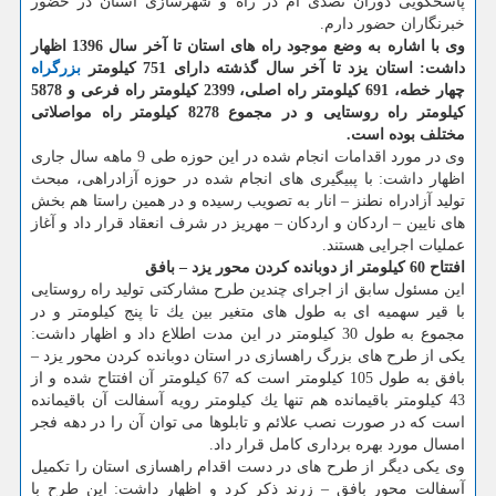
پاسخگویی دوران تصدی ام در راه و شهرسازی استان در حضور
خبرنگاران حضور دارم.
وی با اشاره به وضع موجود راه های استان تا آخر سال 1396 اظهار
داشت: استان یزد تا آخر سال گذشته دارای 751 كیلومتر
بزرگراه
چهار خطه، 691 كیلومتر راه اصلی، 2399 كیلومتر راه فرعی و 5878
كیلومتر راه روستایی و در مجموع 8278 كیلومتر راه مواصلاتی
مختلف بوده است.
وی در مورد اقدامات انجام شده در این حوزه طی 9 ماهه سال جاری
اظهار داشت: با پبیگیری های انجام شده در حوزه آزادراهی، مبحث
تولید آزادراه نطنز – انار به تصویب رسیده و در همین راستا هم بخش
های نایین – اردكان و اردكان – مهریز در شرف انعقاد قرار داد و آغاز
عملیات اجرایی هستند.
افتتاح 60 كیلومتر از دوبانده كردن محور یزد – بافق
این مسئول سابق از اجرای چندین طرح مشاركتی تولید راه روستایی
با قیر سهمیه ای به طول های متغیر بین یك تا پنج كیلومتر و در
مجموع به طول 30 كیلومتر در این مدت اطلاع داد و اظهار داشت:
یكی از طرح های بزرگ راهسازی در استان دوبانده كردن محور یزد –
بافق به طول 105 كیلومتر است كه 67 كیلومتر آن افتتاح شده و از
43 كیلومتر باقیمانده هم تنها یك كیلومتر رویه آسفالت آن باقیمانده
است كه در صورت نصب علائم و تابلوها می توان آن را در دهه فجر
امسال مورد بهره برداری كامل قرار داد.
وی یكی دیگر از طرح های در دست اقدام راهسازی استان را تكمیل
آسفالت محور بافق – زرند ذكر كرد و اظهار داشت: این طرح با