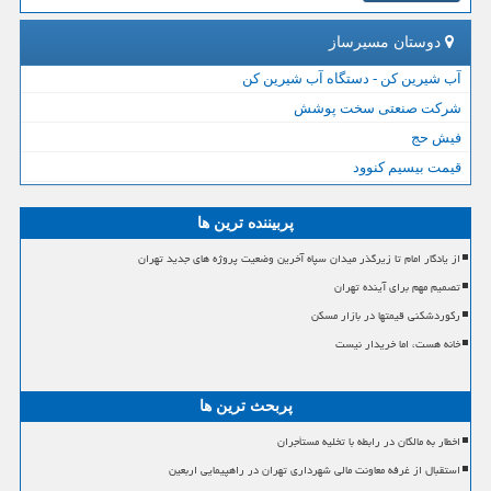
دوستان مسیرساز
آب شیرین کن - دستگاه آب شیرین کن
شرکت صنعتی سخت پوشش
فیش حج
قیمت بیسیم کنوود
پربیننده ترین ها
از یادگار امام تا زیرگذر میدان سپاه آخرین وضعیت پروژه های جدید تهران
تصمیم مهم برای آینده تهران
رکوردشکنی قیمتها در بازار مسکن
خانه هست، اما خریدار نیست
پربحث ترین ها
اخطار به مالکان در رابطه با تخلیه مستأجران
استقبال از غرفه معاونت مالی شهرداری تهران در راهپیمایی اربعین