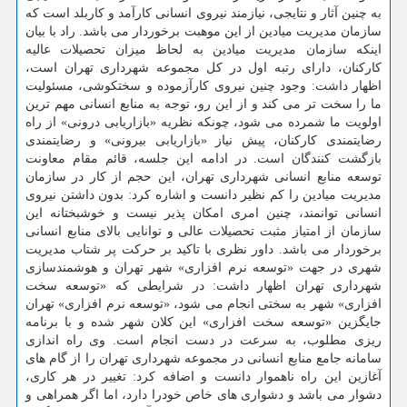
به چنین آثار و نتایجی، نیازمند نیروی انسانی كارآمد و كاربلد است كه
سازمان مدیریت میادین از این موهبت برخوردار می باشد. راد با بیان
اینكه سازمان مدیریت میادین به لحاظ میزان تحصیلات عالیه
كاركنان، دارای رتبه اول در كل مجموعه شهرداری تهران است،
اظهار داشت: وجود چنین نیروی كارآزموده و سختكوشی، مسئولیت
ما را سخت تر می كند و از این رو، توجه به منابع انسانی مهم ترین
اولویت ما شمرده می شود، چونكه نظریه «بازاریابی درونی» از راه
رضایتمندی كاركنان، پیش نیاز «بازاریابی بیرونی» و رضایتمندی
بازگشت كنندگان است. در ادامه این جلسه، قائم مقام معاونت
توسعه منابع انسانی شهرداری تهران، این حجم از كار در سازمان
مدیریت میادین را كم نظیر دانست و اشاره كرد: بدون داشتن نیروی
انسانی توانمند، چنین امری امكان پذیر نیست و خوشبختانه این
سازمان از امتیاز مثبت تحصیلات عالی و توانایی بالای منابع انسانی
برخوردار می باشد. داور نظری با تاكید بر حركت پر شتاب مدیریت
شهری در جهت «توسعه نرم افزاری» شهر تهران و هوشمندسازی
شهرداری تهران اظهار داشت: در شرایطی كه «توسعه سخت
افزاری» شهر به سختی انجام می شود، «توسعه نرم افزاری» تهران
جایگزین «توسعه سخت افزاری» این كلان شهر شده و با برنامه
ریزی مطلوب، به سرعت در دست انجام است. وی راه اندازی
سامانه جامع منابع انسانی در مجموعه شهرداری تهران را از گام های
آغازین این راه ناهموار دانست و اضافه كرد: تغییر در هر كاری،
دشوار می باشد و دشواری های خاص خودرا دارد، اما اگر همراهی و