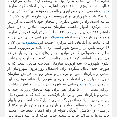
حجره های این میدان ندارد. وی به وسعت زیاد میدان مركزی با
فعالیت شبانه روزی ۱۳۰۰ حجره اشاره نمود و اضافه كرد: نمایش
خدمات
عمومی نظیر جمع آوری زباله در مجموعه ای كه به تنهایی به
اندازه ۳ ناحیه شهرداری تهران وسعت دارد، نیازمند كار و تلاش ۲۴
ساعته است. راد در بخش دیگری از سخنان خود با استناد به گزارش
بانك مركزی اظهار داشت: سازمان مدیریت میادین با در اختیار
داشتن ۲۴۱ میدان و
بازار
در ۲۴۱ نقطه شهر تهران، علاوه بر نمایش
میوه و تره بار به عرضه انواع
محصولات
پروتئینی و لبنی می پردازد
كه با عنایت به آمارهای بانك مركزی، قیمت این
محصولات
بین ۲۲ تا
۴۸ درصد پایین تر از سطح شهر است. وی با تاكید بر ضرورت كیفیت
مطلوب محصولاتی كه در میادین و بازارهای میوه و تره بار عرضه
می شوند، اضافه كرد: قیمت مناسب، كیفیت مطلوب و رعایت
حقوق شهروندی، سه اولویت سازمان مدیریت میادین است كه به
صورت جدی دنبال میگردد. راد، استقبال روزافزون شهروندان از
میادین و بازارهای میوه و تره بار و نقش رو به افزایش سازمان
مدیریت میادین در اقتصاد خانوارهای شهری را نشانه موفقیت این
سازمان در
خدمات
رسانی به شهروندان دانست و اظهار داشت:
روزانه بیشتر از ۵۰۰ هزار نفر برای تهیه مایحتاج روزانه خود به
میادین و بازارهای میوه و تره بار بازگشت می كنند كه به همین دلیل،
این سازمان به یك رسانه بزرگ شهری تبدیل گشته است. وی با بیان
آثار و نتایج مثبت فعالیت میادین و بازارهای میوه و تره بار بر «كنترل
ترافیك» و «كاهش آلودگی هوا» از راه امكان دسترسی محلی
خانواده ها به مراكز خرید در محله خود، اضافه كرد: البته دست یابی