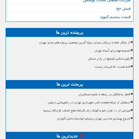
فیش حج
قیمت بیسیم کنوود
پربیننده ترین ها
از یادگار امام تا زیرگذر میدان سپاه آخرین وضعیت پروژه های جدید تهران
تصمیم مهم برای آینده تهران
رکوردشکنی قیمتها در بازار مسکن
خانه هست، اما خریدار نیست
پربحث ترین ها
اخطار به مالکان در رابطه با تخلیه مستأجران
استقبال از غرفه معاونت مالی شهرداری تهران در راهپیمایی اربعین
میزبانی از ۱۰ هزار بانو و کودک زائر کارنامه جامع خدمات قرارگاه زینبیه
شروع بهسازی مدارس تهران برمبنای خواسته دانش آموزان
جدیدترین ها