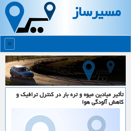
مسیرساز
منو
تأثیر میادین میوه و تره بار در كنترل ترافیك و
كاهش آلودگی هوا