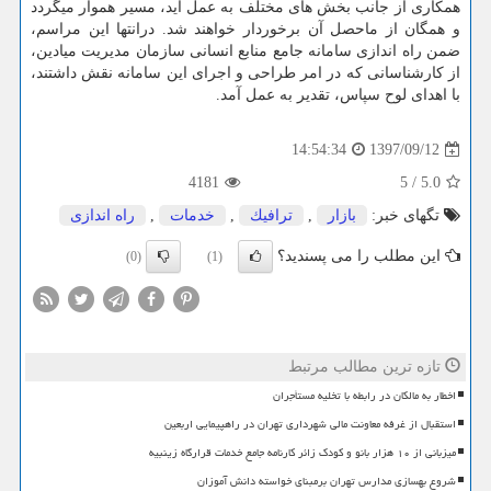
همكاری از جانب بخش های مختلف به عمل آید، مسیر هموار میگردد
و همگان از ماحصل آن برخوردار خواهند شد. درانتها این مراسم،
ضمن راه اندازی سامانه جامع منابع انسانی سازمان مدیریت میادین،
از كارشناسانی كه در امر طراحی و اجرای این سامانه نقش داشتند،
با اهدای لوح سپاس، تقدیر به عمل آمد.
1397/09/12
14:54:34
4181
5
/
5.0
تگهای خبر:
بازار
,
ترافیك
,
خدمات
,
راه اندازی
این مطلب را می پسندید؟
(0)
(1)
تازه ترین مطالب مرتبط
اخطار به مالکان در رابطه با تخلیه مستأجران
استقبال از غرفه معاونت مالی شهرداری تهران در راهپیمایی اربعین
میزبانی از ۱۰ هزار بانو و کودک زائر کارنامه جامع خدمات قرارگاه زینبیه
شروع بهسازی مدارس تهران برمبنای خواسته دانش آموزان