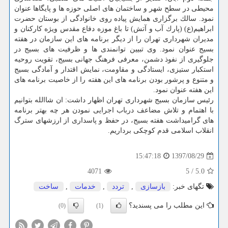
محیطی در سطح شهر و ساختمان های اصلی حوزه ها و پایگاها عنوان
نمود. سالك برگزاری همایش پیاده روی خانوادگی از بوستان حضرت
ابراهیم(ع) (پارك آب و آتش) تا باغ موزه دفاع مقدس ویژه كاركنان و
مدیران شهرداری تهران را از دیگر برنامه های این سازمان در هفته
بسیج عنوان نمود. وی تبیین توانمندی ها و ظرفیت های بسیج در
جلوگیری از نفوذ دشمن، معرفی فرهنگ جهانی بسیج، تقویت روحیه
استكبار ستیزی، ایستادگی و مقاومت، نمایش اقتدار و آمادگی بسیج
و متنوع و پرشور بودن برنامه های این هفته را از خاصیت برنامه های
این هفته عنوان نمود.
رئیس سازمان بسیج شهرداری تهران اظهار داشت: ان شاالله بتوانیم
با اهتمام و تلاش مضاعف درباب اجرایی نمودن هر چه بهتر برنامه
های گرامیداشت هفته بسیج، در حفظ و پاسداری از ارزشهای سترگ
انقلاب اسلامی قدم كوچكی برداریم.
1397/08/29
15:47:18
4071
5
/
5.0
تگهای خبر:
بازسازی
,
تردد
,
خدمات
,
ساخت
این مطلب را می پسندید؟
(0)
(1)