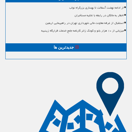
از ادامه نهضت آسفالت تا بهسازی بزرگراه نواب
اخطار به مالکان در رابطه با تخلیه مستأجران
استقبال از غرفه معاونت مالی شهرداری تهران در راهپیمایی اربعین
میزبانی از ۱۰ هزار بانو و کودک زائر کارنامه جامع خدمات قرارگاه زینبیه
جدیدترین ها