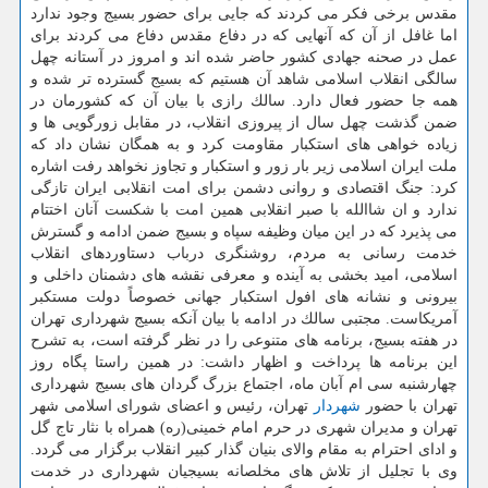
مقدس برخی فكر می كردند كه جایی برای حضور بسیج وجود ندارد
اما غافل از آن كه آنهایی كه در دفاع مقدس دفاع می كردند برای
عمل در صحنه جهادی كشور حاضر شده اند و امروز در آستانه چهل
سالگی انقلاب اسلامی شاهد آن هستیم كه بسیج گسترده تر شده و
همه جا حضور فعال دارد. سالك رازی با بیان آن كه كشورمان در
ضمن گذشت چهل سال از پیروزی انقلاب، در مقابل زورگویی ها و
زیاده خواهی های استكبار مقاومت كرد و به همگان نشان داد كه
ملت ایران اسلامی زیر بار زور و استكبار و تجاوز نخواهد رفت اشاره
كرد: جنگ اقتصادی و روانی دشمن برای امت انقلابی ایران تازگی
ندارد و ان شاالله با صبر انقلابی همین امت با شكست آنان اختتام
می پذیرد كه در این میان وظیفه سپاه و بسیج ضمن ادامه و گسترش
خدمت رسانی به مردم، روشنگری درباب دستاوردهای انقلاب
اسلامی، امید بخشی به آینده و معرفی نقشه های دشمنان داخلی و
بیرونی و نشانه های افول استكبار جهانی خصوصاً دولت مستكبر
آمریكاست. مجتبی سالك در ادامه با بیان آنكه بسیج شهرداری تهران
در هفته بسیج، برنامه های متنوعی را در نظر گرفته است، به تشرح
این برنامه ها پرداخت و اظهار داشت: در همین راستا پگاه روز
چهارشنبه سی ام آبان ماه، اجتماع بزرگ گردان های بسیج شهرداری
تهران با حضور
شهردار
تهران، رئیس و اعضای شورای اسلامی شهر
تهران و مدیران شهری در حرم امام خمینی(ره) همراه با نثار تاج گل
و ادای احترام به مقام والای بنیان گذار كبیر انقلاب برگزار می گردد.
وی با تجلیل از تلاش های مخلصانه بسیجیان شهرداری در خدمت