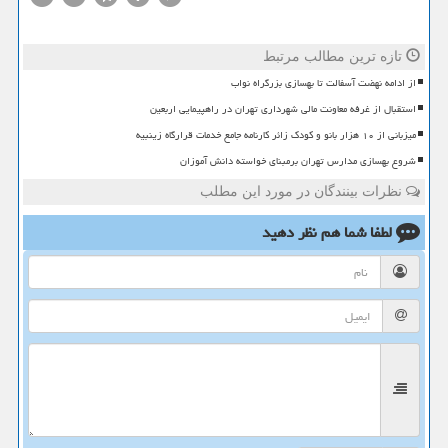
تازه ترین مطالب مرتبط
از ادامه نهضت آسفالت تا بهسازی بزرگراه نواب
استقبال از غرفه معاونت مالی شهرداری تهران در راهپیمایی اربعین
میزبانی از ۱۰ هزار بانو و کودک زائر کارنامه جامع خدمات قرارگاه زینبیه
شروع بهسازی مدارس تهران برمبنای خواسته دانش آموزان
نظرات بینندگان در مورد این مطلب
لطفا شما هم
نظر دهید