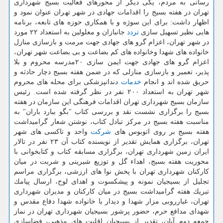
رسانی به مردم، یكی دیگر از محورهای فعالیت بسیج شهرداری
تهران در هفته بسیج را اقدامات جهادی در شهر تهران عنوان نمود و
اظهار داشت: برای این سوژه و با همكاری حوزه های تابعه، برنامه
هایی نظیر تسهیل سازی
تردد
جانبازان و معلولین به استعداد ۲۲ مورد
در شهر تهران، اعزام گرو های جهادی جهت مرمت و بازسازی منازل
خانواده های شهدا وخانواده های كم بضاعت و بی بضاعت شهر تهران،
اعزام گرو های جهادی جهت ایمن سازی ۲۰مدرسه محروم و بلا
پذیر، تعمیر و بازسازی منازلی كه در ضمن هفته بسیج دچار حادثه و
حریق شده اند و انجام
خدمات
دندانپزشكی برای محله های محروم
شهر تهران به استعداد ۲۰۰ نفر در نظر گرفته شده است. رئیس
سازمان بسیج شهرداری تهران اقدامات فرهنگی این سازمان در هفته
بسیج را برگزاری نشست نقد و بررسی كتاب "بگو ببارد باران" به
مناسبت هفته بسیج در مركز تبادل كتاب، نوشتن شعار گرامیداشت
هفته بسیج بر روی اتوبوس های
شركت
واحد و تاكسی های شهر
تهران، برگزاری همایش تقدیر از نویسنده كتاب آن ۲۳ نفر در تالار
ایران زمین شهرداری تهران، برگزاری مسابقه كتاب و كتابخوانی با
محوریت هفته بسیج، اهداء گل و توزیع شیرینی و شربت در میان
كاركنان شهرداری تهران با پخش نوا های ارزشی، برگزاری مراسم
تجلیل از بسیجیان نمونه و پیشكسوت و اهدای لوح، ارسال پیامك
تبریك هفته گرامیداشت بسیج در میان كاركنان و مدیران شهرداری
تهران، غبارروبی مزار شهدا و دیدار با خانواده شهدا دفاع مقدس و
شهدای مدافع حرم، حضور پرشور بسیجیان شهرداری تهران در نماز
جمعه دوم آبان، تقدیر از بسیجیان اقلیت های مذهبی، فضاسازی