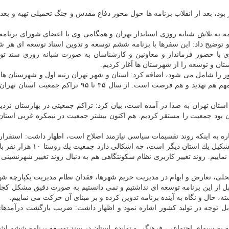
ود، بعد از انقلاب برنامه ها حول محور دفاع مقدس و جنگ تحمیلی تهیه و بعد ا
ه به تلاش شبانه روزی استاندار تهران و همگامی وی با اعضای شورای برنامه
ود و توضیح داد: این سفرها با برنامه ششم توسعه و تدوین اسناد توسعه ای هر 
ی با حضور فرماندار و معاونین و كارشناسان به صورت شبانه روزی سند ت
ن و توسعه را از شهرستان ها آغاز كردیم.
استان تهران ۱۷ درصد جمعیت كشور را شامل می شود، اضافه كرد: استان و شهر تهران رتبه اول و شهرستان
تهران رتبه های ۸ تا ۱۴ جمعیت در كشور را دارند كه این مهم هم تهدید و هم فرصت است. از سال ۳۵ تا ۹۵ تر
 بود جمعیت را مستقر كردیم. هم اكنون بیشتر جمعیت در نیمكره غربی استا
ره به اینكه روند تقسیمات سیاسی نیازمند اصلاح است، اظهار داشت: استقرا
ك استان دیگر است، چه اشكالی دارد جمعیت یك روستا ۱۰ هزار نفر باشد و ما
 نماییم. روند تغییر كاربری نظام سكونتگاهی هم به دنبال روند تغییر شهرنشینی 
لی، تعارض و ابهام در مدیریت حریم شهرها، فقدان نظام مدیریت یكپارچه شه
ل از این برنامه توسعه ای نداشتیم و نمی دانستیم به صورت دقیق مشكل كج
ه، حال و نگاه به آینده برنامه تدوین كرده و بر مبنای آن حركت می نماییم.
دی استان و سهم قابل توجه در تولید كشور اشاره نمود و اظهار داشت: ضریب بازگشت درآمده
ه به سیمای اجتماعی، فرهنگی و تولیدی استان در سند توسعه برنامه ششم اشا