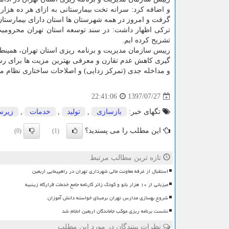
گرفت و امروز در همه شهرستان ها استان دارای بیمارستان
تركی اظهار داشت: در سند توسعه استان تهران محرومیت 
تشریح كرده ایم.
رییس سازمان مدیریت و برنامه ریزی استان تهران، همینطو
و مداخله جدی (تمركز زدایی) و اصلاحات ساختاری نظام م
1397/07/27
22:41:06
تگهای خبر:
بازسازی
,
تولید
,
خدمات
,
زیرس
این مطلب را می پسندید؟
(0)
(1)
تازه ترین مطالب مرتبط
استقبال از غرفه معاونت مالی شهرداری تهران در راهپیمایی اربعین
میزبانی از ۱۰ هزار بانو و کودک زائر کارنامه جامع خدمات قرارگاه زینبیه
شروع بهسازی مدارس تهران برمبنای خواسته دانش آموزان
نشست برنامه ریزی موکب جاماندگان اربعین انجام شد
نظرات بینندگان در مورد این مطلب