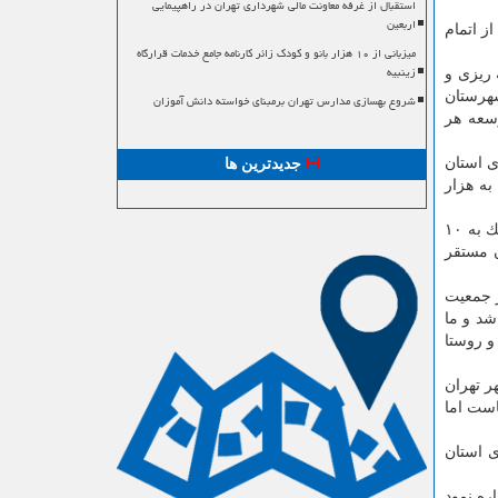
استقبال از غرفه معاونت مالی شهرداری تهران در راهپیمایی
اربعین
ز اتمام
میزبانی از ۱۰ هزار بانو و کودک زائر کارنامه جامع خدمات قرارگاه
زینبیه
 ریزی و
شهرستان
شروع بهسازی مدارس تهران برمبنای خواسته دانش آموزان
وسعه هر
 های استان
جدیدترین ها
اكم جمعیت استان تهران به هزار
وی تركی با اشاره به اینكه زنگ خطر افزایش جمعیت در استان تهران به صدا در آمده است، بیان كرد: تراكم جمعیتی در بهارستان نزدیك به ۱۰
ن مستقر
ر جمعیت
و روستا
ر تهران
است اما
ای استان
ره نمود