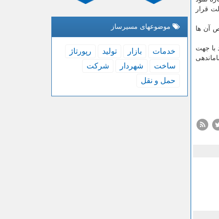
در دستوركار دولت قرار
موضوعهای مسیرساز
ص آن ها
 با جهت
خدمات
بازار
تولید
رپورتاژ
 موجود، ساماندهی
ساخت
شهردار
شركت
حمل و نقل