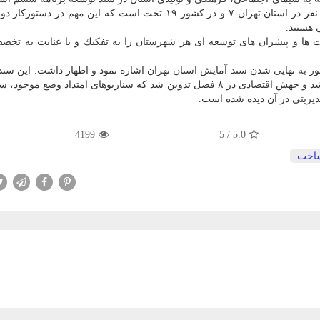
و اضافه كرد: سرانه تخت بیمارستانی به ازای هر ده هزار نفر در استان تهران ۷ و در كشور ۱۹ تخت است كه این مهم 
 هستند.
ها و پیشران های توسعه ای هر شهرستان را به تفكیك و با عنایت به تخص
ر به نهایی شدن سند آمایش استان تهران اشاره نمود و اظهار داشت: این سند
گیری كاهش عدم تقارن و معرفی بهترین مزیت ها برای رشد و جهش اقتصادی در ۸ فصل تدوین شد كه سناریوهای امتداد وضع
دیریتی در آن دیده شده است.
4199
5
/
5.0
اخت