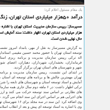
یك مقام مسئول اعلام كرد؛
درآمد ۵۰هزار میلیاردی استان تهران، زنگ خطر رشد جمعیت به صدا درآمد
هزار میلیاردی استان تهران، اظهار داشت: سند آمایش است
حال نهایی شدن است.
به گزارش مسیرساز به نقل از مهر، بامداد امروز نشست 
توسعه استان تهران با حضور محمد حسین مقیمی استاندار
اله تركی رییس سازمان مدیریت و برنامه ریزی استا
فرمانداران، بخشداران، شهرداران، دهیاران، اعضای شور
شهر و شهرستان های استان تهران برگزار گردید.
در ابتدای این نشست، رییس سازمان مدیریت و برنامه
تهران مهمترین چالش ها و برنامه های توسعه ای استان 
آمایش و اسناد توسعه استان و شهرستان های تابعه را شرح 
تركی اظهار داشت: در ۶ ماهه دوم سال جاری همه 
های نظارتی بر اساس سند توسعه حركت می كنند و ارزش
های اجرایی هم بر اساس اجرای این سند انجام می گردد. در سال ۱۴۰۰ حتی اگر ۸۰ درصد سند را اجرایی نماییم كار بزرگی ا
وی اضافه كرد: این سند در سه مجلد برای ۱۶ شهرستان تهران در امور تولیدی، زیربنایی، اجتماعی و فرهنگی آماده شده است.