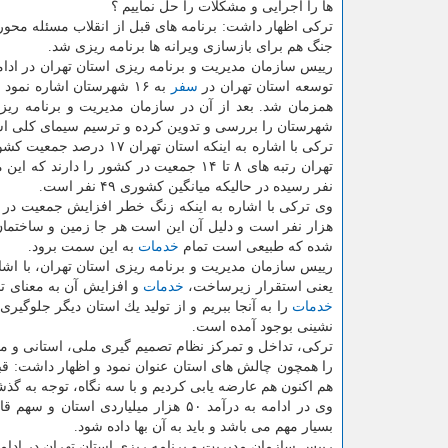
ها را اجرایی و مشكلات را حل نماییم ؟
تركی اظهار داشت: برنامه های قبل از انقلاب مسئله محور ب
جنگ هم برای بازسازی ویرانه ها برنامه ریزی شد.
رییس سازمان مدیریت و برنامه ریزی استان تهران در ادام
توسعه استان تهران در
سفر
به ۱۶ شهرستان اشاره نم
همزمان شد. بعد از آن در سازمان مدیریت و برنامه ریز
شهرستان را بررسی و تدوین كرده و ترسیم سیمای كلی استا
تركی با اشاره به اینكه 
نفر رسیده در حالیكه میانگین كشوری ۴۹ نفر است.
هزار نفر است و دلیل آن این است هر جا زمین و ساختمان
شده كه طبیعی است تمام
خدمات
به این سمت برود.
رییس سازمان مدیریت و برنامه ریزی استان تهران، با اشا
یعنی استقرار زیرساخت،
خدمات
و افزایش آن به معنای تشكیل ی
خدمات
را به آنجا ببریم و از تولید یك استان دیگر جلوگیری
نشینی بوجود آمده است.
تركی، تداخل و تمركز نظام تصمیم گیری ملی، استانی و مح
را همچون چالش های استان عنوان نمود و اظهار داشت: قب
هم اكنون هم عارضه یابی كردیم و با سه نگاه، توجه به گذشت
وی در ادامه به درآمد ۵۰ هزار میلیار
بسیار مهم می باشد و باید به آن بها داده شود.
رییس سازمان مدیریت و برنامه ریزی استان تهران در ادام