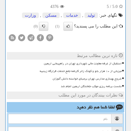
4376
5
/
5.0
تگهای خبر:
تولید
,
خدمات
,
مسكن
,
وزارت
این مطلب را می پسندید؟
(0)
(1)
تازه ترین مطالب مرتبط
استقبال از غرفه معاونت مالی شهرداری تهران در راهپیمایی اربعین
میزبانی از ۱۰ هزار بانو و کودک زائر کارنامه جامع خدمات قرارگاه زینبیه
شروع بهسازی مدارس تهران برمبنای خواسته دانش آموزان
نشست برنامه ریزی موکب جاماندگان اربعین انجام شد
نظرات بینندگان در مورد این مطلب
لطفا شما هم
نظر دهید