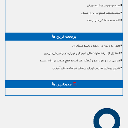
تصمیم مهم برای آینده تهران
رکوردشکنی قیمتها در بازار مسکن
خانه هست، اما خریدار نیست
پربحث ترین ها
اخطار به مالکان در رابطه با تخلیه مستأجران
استقبال از غرفه معاونت مالی شهرداری تهران در راهپیمایی اربعین
میزبانی از ۱۰ هزار بانو و کودک زائر کارنامه جامع خدمات قرارگاه زینبیه
شروع بهسازی مدارس تهران برمبنای خواسته دانش آموزان
جدیدترین ها