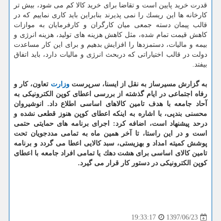
قدرت خرید پایین است و تقاضا برای خرید كالا كم می شود، بیش تر
كارخانه ها این ریسك را نمی پذیرند بنابراین باید كاری نماییم كه در
قالب پیمان دسته جمعی میان كارگران و كارفرمایان به موازات
كاهش قیمت تمام شده، مثل كاهش هزینه های تولید، هزینه انرژی و
بیمه و مالیات، دستمزدها را افزایش بدهیم و برای این كار مساعدت
دولت در قالب اختیاراتی كه دربحث انرژی و مالیات دارد، باید اتفاق
بیفتد.
به گزارش مسیرساز به نقل از ایسنا، سرپرست
وزارت
تعاون، كار و
رفاه اجتماعی در ایام گذشته از بررسی اعطای كوپن الكترونیكی به
آحاد جامعه با هدف تامین كالاهای اساسی اطلاع داد. انوشیروان
محسنی بندپی، با اشاره به اینكه اعطای كوپن هنوز قطعی نشده و
درحد پیشنهاد است، اضافه كرد: اجرای برنامه های حمایتی حتمی
است و در این راستا، تا آخر همین ماه به تمامی مددجویان تحت
پوشش كمیته امداد و بهزیستی، سبد كالایی اعطا می گردد و برنامه
تامین كالای اساسی برای هشت دهك یا تمامی افراد جامعه با اعطای
كوپن الكترونیكی در دستور كار قرار می گیرد.
1397/06/23
19:33:17