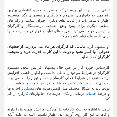
لبافی در پاسخ به این پرسش كه در شرایط موجود اقتصادی بهترین
راه كمك به خانوارهای محروم و كارگری و مستمری بگیر چیست؟
اظهار داشت: باید در قالب های دیگری جبران نماییم و راه های
منطقی دیگری برای بهبود وضع معیشت بازنشستگان و كارگران
بیاندیشیم. دولت می تواند هزینه های تولید و عوارض و مالیات ها را
برای كارفرما و تولید كننده كم كند.
او پیشنهاد كرد:
مالیاتی كه كارگران هر ماه می پردازند، از فیشهای
حقوقی آنها كسر نشود و دولت با این كار به قدرت خرید و معیشت
كارگران كمك نماید.
كارشناس حوزه كار در عین حال پیشنهاد افزایش مجدد دستمزد
كارگران در شرایط موجود را عملی ندانست و اظهار داشت: افزایش
نرخ دستمزد در شرایط فعلی كارساز نیست و تورم را بالا می برد،
به جای فشار بر تولید كننده كه باعث افزایش قیمت ها خواهد شد،
دولت باید به اشكال مختلف مثل كاهش هزینه های
مسكن
و اجاره بها
و عرضه
خدمات
درمانی رایگان، هزینه های خانوارهای كارگری را كم
كند.
لبافی با اشاره به اینكه كارخانه ها آمادگی افزایش قیمت ها را دارند
و گاها به این كار روی آورده اند، اظهار داشت: البته به علت آنكه