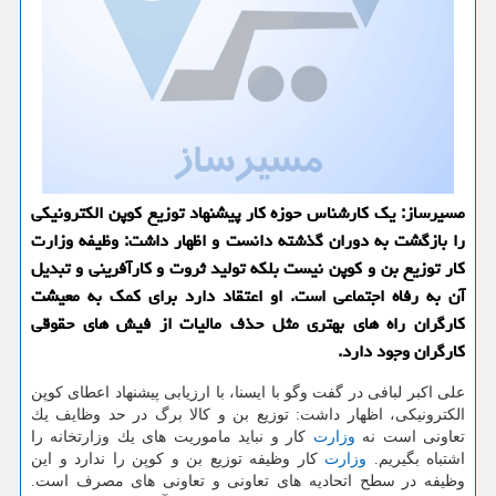
مسیرساز: یك كارشناس حوزه كار پیشنهاد توزیع كوپن الكترونیكی
را بازگشت به دوران گذشته دانست و اظهار داشت: وظیفه وزارت
كار توزیع بن و كوپن نیست بلكه تولید ثروت و كارآفرینی و تبدیل
آن به رفاه اجتماعی است. او اعتقاد دارد برای كمك به معیشت
كارگران راه های بهتری مثل حذف مالیات از فیش های حقوقی
كارگران وجود دارد.
علی اكبر لبافی در گفت وگو با ایسنا، با ارزیابی پیشنهاد اعطای كوپن
الكترونیكی، اظهار داشت: توزیع بن و كالا برگ در حد وظایف یك
تعاونی است نه
وزارت
كار و نباید ماموریت های یك وزارتخانه را
اشتباه بگیریم.
وزارت
كار وظیفه توزیع بن و كوپن را ندارد و این
وظیفه در سطح اتحادیه های تعاونی و تعاونی های مصرف است.