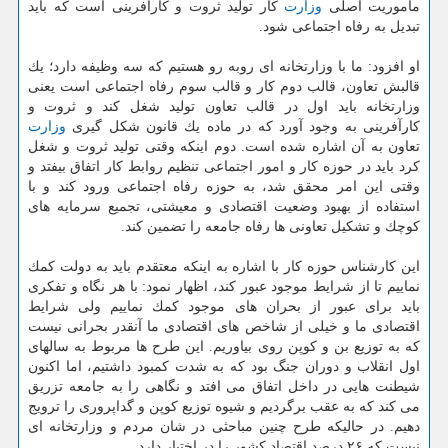
ماموریت اصلی
وزارت
كار تولید ثروت و كارآفرینی است كه باید
تبدیل به رفاه اجتماعی شود.
او افزود: ما با وزارتخانه ای روبه رو هستیم كه سه وظیفه دارد؛ یك
قالبش تعاون، قالب دوم كار و قالب سوم رفاه اجتماعی است یعنی
وزارتخانه باید اول در قالب تعاون تولید شغل كند و ثروت و
كارآفرینی به وجود آورد كه در ماده یك قانون شكل گیری
وزارت
تعاون به آن اشاره شده است. دوم اینكه وقتی تولید ثروت و شغل
كرد باید در حوزه كار و امور اجتماعی تنظیم روابط كار اتفاق بیفتد و
وقتی این امر محقق شد، به حوزه رفاه اجتماعی ورود كند و با
استفاده از بهبود وضعیت اقتصادی و معیشتی، تجمیع سرمایه های
كوچك و تشكیل تعاونی ها رفاه جامعه را تضمین كند.
این كارشناس حوزه كار با اشاره به اینكه معتقدم باید به دولت كمك
نماییم تا از شرایط موجود عبور كند، اظهار نمود: با هر نگاه و تفكری
باید برای عبور از بحران های موجود كمك نماییم ولی شرایط
اقتصادی ما و خیلی از شاخص های اقتصادی ما آنقدر بحرانی نیست
كه به توزیع بن و كوپن روی بیاوریم. این طرح ها مربوط به سالهای
اول انقلاب و دوران جنگ بود كه به شدت كمبود داشتیم، اما اكنون
شیطنت هایی در داخل اتفاق می افتد و نگاهی را به جامعه تزریق
می كند كه به عقب برگردیم و شیوه توزیع كوپن و گداپروری را ترویج
دهیم. در حالیكه طرح چنین مباحثی در شان مردم و وزارتخانه ای
نیست كه ۲۶ درصد اقتصاد كشور را در اختیار دارد.