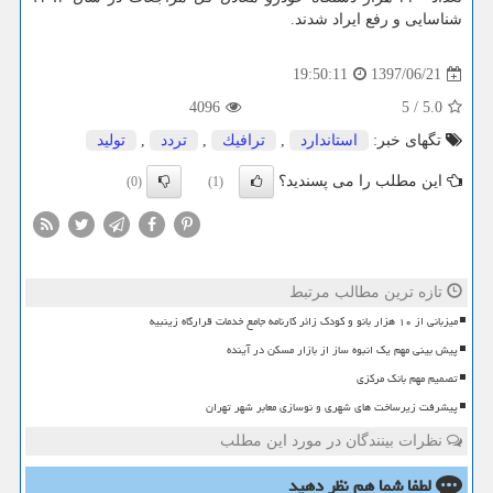
شناسایی و رفع ایراد شدند.
1397/06/21
19:50:11
4096
5
/
5.0
تگهای خبر:
استاندارد
,
ترافیك
,
تردد
,
تولید
این مطلب را می پسندید؟
(0)
(1)
تازه ترین مطالب مرتبط
میزبانی از ۱۰ هزار بانو و کودک زائر کارنامه جامع خدمات قرارگاه زینبیه
پیش بینی مهم یک انبوه ساز از بازار مسکن در آینده
تصمیم مهم بانک مرکزی
پیشرفت زیرساخت های شهری و نوسازی معابر شهر تهران
نظرات بینندگان در مورد این مطلب
لطفا شما هم
نظر دهید