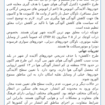
طرح «كاهش» (كنترل آلودگی هوای شهر) با هدف گیری معاینه فنی
خودروها، آلایندگی اتوبوس ها (اعم از اتوبوس های سرویس ارگانی و
حمل مسافر)، ناوگان حمل بار (اعم از وانت ها، كامیونت ها و كامیون
ها) جهت كاهش آلودگی هوا پیگیری می گردد. لازم به توضیح است
كه سیاست های كاهش آلودگی هوا با تاكید بر كاهش ذرات معلق
تنظیم شده است.
چونكه ذرات معلق مهم ترین آلاینده شهر تهران هستند. بخصوص
ذرات كوچك تر از ۲.۵ میكرون (PM۲.۵) كه عموماً ناشی از وسایل
نقلیه موتوری، ناوگان خودروهای دیزلی، خودروهای سواری فرسوده
دودزا و موتورسیكلت ها هستند.
تجربیات جهانی
طرح «كاهش» با حذف تدریجیِ خودروهای آلاینده از شهر در بلند
مدت سبب كاهش آلودگی هوای شهر می گردد. این طرح هم اكنون
در حدود ۲۲۵ منطقه ی كم انتشار آلودگی هوا در ۱۳ كشور اروپایی
كه معضل آلودگی هوا دارند، وجود دارد. با تعیین سطح آلایندگی
خودروها، خیلی از وسایل نقلیه امكان دارد به این مناطق ممنوع
الورود شوند.
در حالات دیگر و در صورت عدم رعایت سطح های تعیین شده مجاز،
برای ورود به محدوده كم انتشار، جریمه های سنگین در انتظار
رانندگان متخلف خواهد بود. كشورهای مختلف اروپایی دارای فرهنگ
های متفاوت و مشكلات آب و هوایی گوناگون هستند. بنابراین این
شرایط متفاوت، بر اجرای مناطق كم انتشار در آن كشورها اثر