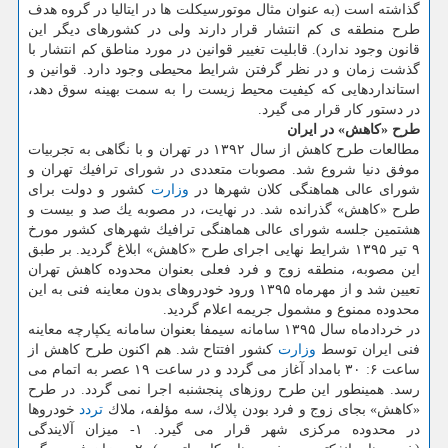
گذاشته است (به عنوان مثال موتورسیكلت ها در ایتالیا در گروه هدف
طرح منطقه ی كم انتشار قرار دارند ولی در كشورهای دیگر این
قانون وجود ندارد). قابلیت تغییر قوانین در مورد مناطق كم انتشار با
گذشت زمان و در نظر گرفتن شرایط محیطی وجود دارد. قوانین و
استانداردهایی كه كیفیت محیط زیست را به سمت بهینه سوق دهد،
در دستور كار قرار می گیرد.
طرح «كاهش» در ایران
مطالعات طرح كاهش از سال ۱۳۹۲ در تهران و با نگاهی به تجربیات
موفق دنیا شروع شد. مصوبات متعددی در شورای ترافیك تهران و
شورای عالی هماهنگی كلان شهرها در
وزارت
كشور و دولت برای
طرح «كاهش» گذرانده شد. در نهایت، در مصوبه یك صد و بیست و
هشتمین جلسه شورای عالی هماهنگی ترافیك شهرهای كشور مورخ
۹ تیر ۱۳۹۵ شرایط نهایی اجرای طرح «كاهش» ابلاغ گردید. بر طبق
این مصوبه، منطقه زوج و فرد فعلی بعنوان محدوده كاهش تهران
تعیین شد و از مهرماه ۱۳۹۵ ورود خودروهای بدون معاینه فنی به این
محدوده ممنوع و مشمول جریمه اعلام گردید.
در خردادماه سال ۱۳۹۵ سامانه سیمفا بعنوان سامانه یكپارچه معاینه
فنی ایران توسط
وزارت
كشور افتتاح شد. هم اكنون طرح كاهش از
ساعت ۶: ۳۰ بامداد آغاز می گردد و در ساعت ۱۹ عصر به اتمام می
رسد. همینطور این طرح روزهای پنجشنبه اجرا نمی گردد. در طرح
«كاهش» بجای زوج و فرد بودن پلاك، سه مؤلفه، ملاك
تردد
خودروها
در محدوده مركزی شهر قرار می گیرد. ۱- میزان آلایندگی