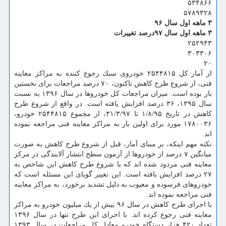
۵۳۴۸۶۶
۵۷۸۹۳۲۸
۳ ماهه اول سال ۹۶
۳ ماهه اول سال ۹۷
درصد تغییرات
۲۵۲۹۴۳
۳۰۳۳۰۶
۲۰
از آمار كل ۲۵۴۴۸۱۵ خودروی سبك رجوع كننده به مراكز معاینه
فنی، از شروع طرح كاهش تاكنون، ۷۰ درصد مراجعات برای نخستین
بار بوده است. میزان مراجعات كل خودروها در سال ۱۳۹۶ به نسبت
سال ۱۳۹۵، ۳۶ درصد افزایش یافته است. در واقع از شروع طرح
كاهش در تاریخ ۱/۸/۹۵ تا ۳۱/۳/۹۷، از مجموع ۲۵۴۴۸۱۵ خودرو،
۱۷۸۰۰۳۶ مورد برای اولین بار به مراكز معاینه فنی مراجعه نموده
اند.
نكته مهم اینكه، بر مبنای آمار، قبل از شروع طرح كاهش به صورت
میانگین ۷ درصد از خودروها از آزمون سطح انتشار آلایندگی در مركز
معاینه فنی مردود شده اند كه با شروع طرح كاهش این شاخص به
۲۷ درصد افزایش یافته است. این تغییر گویای این مسئله است كه
خودروهای فرسوده و معیوب به دلیل تشدید برخورد، به مراكز معاینه
فنی مراجعه نموده اند.
با اجرای طرح كاهش در سال ۹۶ بیش از یك میلیون خودرو به مراكز
معاینه فنی رجوع كرده اند. با اجرای این طرح تنها در سال ۱۳۹۶
تعداد ۴۲۰ هزار دستگاه خودرو معادل كل مراجعات در سال ۱۳۹۳