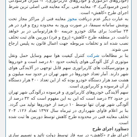
(خودروهای انژكتوری و خودروهای كاربراتوری)، ۲- میزان فرسودگی
(سن فرسودگی)، ۳- معاینه فنی. برگه معاینه فنی اصلی ترین شرط
اجرای طرح «كاهش» است.
به عبارت دیگر عدم دریافت
مجوز
معاینه فنی از مراكز مجاز تحت
پوشش سامانه سیمفا، در صورت ورود به محدوده زوج و فرد در هر
۲۴ ساعت؛ برای مالك خودرو جریمه ۵۰ هزارتومانی در بر خواهد
داشت. در منطقه طرح «كاهش» (زوج و فرد) دوربین های ثبت تخلف
نصب شده اند و تخلفات مربوطه جهت اعمال قانون به پلیس ارجاع
می شوند.
بنا بر مطالعات
شركت
كنترل كیفیت هوا سهم وسایل حمل ونقل
موتوری از كل آلودگی هوای پایتخت حدود ۸۰ درصد است و خودروها
و موتورسیكلت های كاربراتوری سهم قابل توجهی در آلایندگی هوای
شهر دارند. آمار تعداد خودروها در شهر تهران در حدود سه میلیون و
هشت صد هزار دستگاه خودرو بوده كه از این تعداد ۴۰۰ هزار دستگاه
از آن فرسوده و كاربراتوری است.
سهم آلایندگی خودروهای كاربراتوری و فرسوده درآلودگی شهر تهران
در حدود ۳۲ درصد است كه این به این مفهوم است كه ۳۲ درصد از
آلودگی شهر تهران تنها توسط ۱۰ درصد از خودروها تولید می گردد.
بنا بر اعلام فاوای شهرداری در تیرماه سال ۱۳۹۷ تعداد ۱۲۶، ۲۰۴
تخلف معاینه فنی در محدوده طرح كاهش توسط دوربین ها ثبت شده
است.
دستاورد اجرای طرح
اجرای طرح «كاهش» در سه فاز توسط دولت تائید و تصمیم سازی