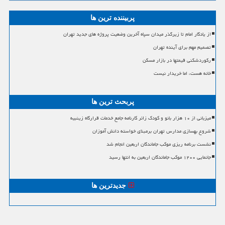
پربیننده ترین ها
از یادگار امام تا زیرگذر میدان سپاه آخرین وضعیت پروژه های جدید تهران
تصمیم مهم برای آینده تهران
رکوردشکنی قیمتها در بازار مسکن
خانه هست، اما خریدار نیست
پربحث ترین ها
میزبانی از ۱۰ هزار بانو و کودک زائر کارنامه جامع خدمات قرارگاه زینبیه
شروع بهسازی مدارس تهران برمبنای خواسته دانش آموزان
نشست برنامه ریزی موکب جاماندگان اربعین انجام شد
جانمایی ۱۲۰۰ موکب جاماندگان اربعین به انتها رسید
جدیدترین ها