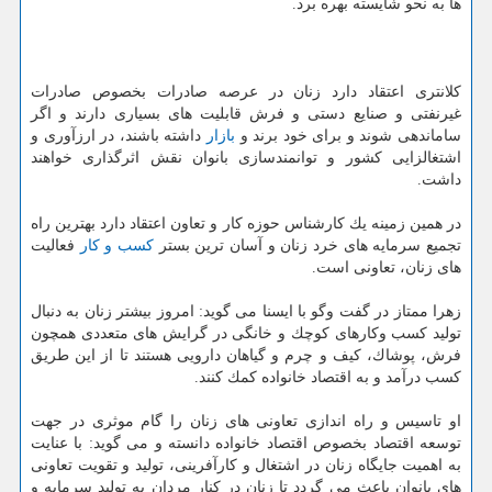
ها به نحو شایسته بهره برد.
كلانتری اعتقاد دارد زنان در عرصه صادرات بخصوص صادرات
غیرنفتی و صنایع دستی و فرش قابلیت های بسیاری دارند و اگر
ساماندهی شوند و برای خود برند و
بازار
داشته باشند، در ارزآوری و
اشتغالزایی كشور و توانمندسازی بانوان نقش اثرگذاری خواهند
داشت.
در همین زمینه یك كارشناس حوزه كار و تعاون اعتقاد دارد بهترین راه
تجمیع سرمایه های خرد زنان و آسان ترین بستر
كسب و كار
فعالیت
های زنان، تعاونی است.
زهرا ممتاز در گفت وگو با ایسنا می گوید: امروز بیشتر زنان به دنبال
تولید كسب وكارهای كوچك و خانگی در گرایش های متعددی همچون
فرش، پوشاك، كیف و چرم و گیاهان دارویی هستند تا از این طریق
كسب درآمد و به اقتصاد خانواده كمك كنند.
او تاسیس و راه اندازی تعاونی های زنان را گام موثری در جهت
توسعه اقتصاد بخصوص اقتصاد خانواده دانسته و می گوید: با عنایت
به اهمیت جایگاه زنان در اشتغال و كارآفرینی، تولید و تقویت تعاونی
های بانوان باعث می گردد تا زنان در كنار مردان به تولید سرمایه و