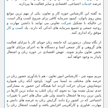
عرضه
خدمات
اجتماعی، اقتصادی و سایر فعالیت ها بپردازند.
به گفته این كارشناس حوزه كار و تعاون، یكی از مهم ترین موانع
پیش روی بانوان، كمبود سرمایه كافی برای شروع كسب وكار است،
در حالیكه با تشكیل
شركت
تعاونی می توانند با داشتن مهارت و
روحیه جمعی و تجمیع سرمایه های اندكی كه دارند، یك
كسب و كار
موفق راه اندازی كنند.
از نگاه ممتاز، درصورتی كه جامعه زنان جویای كار با مزایای فعالیت
های گروهی و كار جمعی آشنا و دستگاه ها به اجرای مزایای قانون
بخش تعاون ملزم شوند، جهش اقتصادی در حوزه زنان و اشتغال
پایدار به وجود خواهد آمد.
مریم میوه چی - كارشناس امور تعاون - هم با یادآوری حضور زنان در
عرصه های مختلف به ایسنا می گوید: باوجود آنكه زنان همواره
دوشادوش مردان حركت كردند اما هیچگاه این حضور به مشاركتی
جدی تبدیل نشده بود؛ به نحوی كه زنان اغلب به ساده ترین كارها در
پایین ترین رده ها اشتغال داشتند ولی طی سال های اخیر با تغییرات
اجتماعی كه در كشور رخ داده، گرایش زنان به عرصه های دانش و
مهارت، فناوری و كارآفرینی افزایش یافته و كیفیت اشتغال زنان را