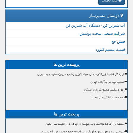
ثبت کامنت
دوستان مسیرساز
آب شیرین کن - دستگاه آب شیرین کن
شرکت صنعتی سخت پوشش
فیش حج
قیمت بیسیم کنوود
پربیننده ترین ها
از یادگار امام تا زیرگذر میدان سپاه آخرین وضعیت پروژه های جدید تهران
تصمیم مهم برای آینده تهران
رکوردشکنی قیمتها در بازار مسکن
خانه هست، اما خریدار نیست
پربحث ترین ها
استقبال از غرفه معاونت مالی شهرداری تهران در راهپیمایی اربعین
میزبانی از ۱۰ هزار بانو و کودک زائر کارنامه جامع خدمات قرارگاه زینبیه