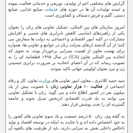
گرایش های مختلفی اعم از تولیدی، توزیعی و خدماتی فعالیت نموده
و عمده تولیدات آن ها در حوزه های
خدمات
، صنایع غذایی، صنایع
دستی، گلیم و فرش دستباف و كشاورزی است.
امروز سازمان های بین المللی، تشكیل تعاونی های زنان را بعنوان
یكی از راهبردهای اساسی كاهش نابرابری های جنسی و افزایش
مشاركت در كلیه امور اقتصادی و اجتماعی به دولت ها سفارش می
كنند؛ از آن گذشته ارتقای منزلت زنان در جوامع و تعاونی ها، همواره
برای نهضت تعاون از اهمیت بسزایی برخوردار بوده، به نحوی كه
اتحادیه بین المللی تعاون (ICA) در سال ۱۹۹۵ قطعنامه ای را به
تصویب رساند كه در آن اعضای اتحادیه بر ضرورت برابری جنسیتی
زن و مرد بعنوان اولویتی جهانی تاكید نمودند.
سید حمید كلانتری ـ معاون امور تعاونی های
وزارت
تعاون، كار و رفاه
اجتماعی از
فعالیت ۱۰ هزار تعاونی زنان
با عضویت بیش از یك
میلیون نفر در كشور اطلاع داده و می گوید: زنان با تشكیل تعاونی
می توانند به یك قدرت اقتصادی اثربخش تبدیل شوند و جامعه
گسترده ای را تحت پوشش قرار دهند.
به گفته وی، زنان ۵۰ درصد جمعیت و یك سوم تعاونی های كشور را
به خود اختصاص داده اند و با عنایت به اینكه در توسعه اقتصاد و تولید
ناخالص داخلی نقش به سزایی دارند، باید از ظرفیت های بالقوه آن