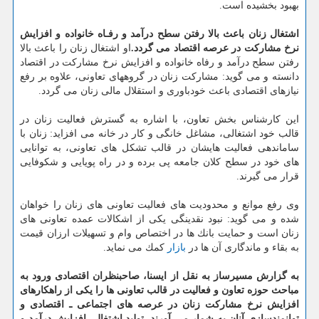
بهبود بخشیده است.
اشتغال زنان باعث بالا رفتن سطح درآمد و رفـاه خانواده و افزایش
نرخ مشاركت در عرصه اقتصاد می گردد.
او اشتغال زنان را باعث بالا
رفتن سطح درآمد و رفاه خانواده و افزایش نرخ مشاركت در اقتصاد
دانسته و می گوید: مشاركت زنان در گروههای تعاونی، علاوه بر رفع
نیازهای اقتصادی باعث خودباوری و استقلال مالی زنان می گردد.
این كارشناس بخش تعاون، با اشاره به گسترش فعالیت زنان در
قالب خود اشتغالی، مشاغل خانگی و كار در خانه می افزاید: زنان با
ساماندهی فعالیت هایشان در قالب تشكل های تعاونی، به توانایی
های خود در سطح كلان جامعه پی برده و در راه پویایی و شكوفایی
قرار می گیرند.
وی رفع موانع و محدودیت های فعالیت تعاونی های زنان را خواهان
شده و می گوید: نبود نقدینگی یكی از اشكالات عمده تعاونی های
زنان است و حمایت بانك ها در اختصاص وام و تسهیلات ارزان قیمت
به بقاء و ماندگاری آن ها در
بازار
كمك می نماید.
به گزارش مسیرساز به نقل از ایسنا، صاحبنظران اقتصادی ورود به
مباحث حوزه تعاون و فعالیت در قالب تعاونی ها را یكی از راهكارهای
افزایش نرخ مشاركت زنان در عرصه های اجتماعی ـ اقتصادی و
توانمندسازی آنان به شمار می آورند. تولید اشتغال، افزایش درآمد و