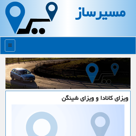
مسیرساز
منو
ویزای كانادا و ویزای شینگن