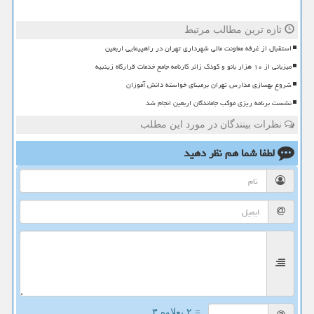
تازه ترین مطالب مرتبط
استقبال از غرفه معاونت مالی شهرداری تهران در راهپیمایی اربعین
میزبانی از ۱۰ هزار بانو و کودک زائر کارنامه جامع خدمات قرارگاه زینبیه
شروع بهسازی مدارس تهران برمبنای خواسته دانش آموزان
نشست برنامه ریزی موکب جاماندگان اربعین انجام شد
نظرات بینندگان در مورد این مطلب
لطفا شما هم
نظر دهید
= ۲ بعلاوه ۳