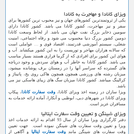
ویزای کانادا و مهاجرت به کانادا
یکی از ثروتمندترین کشورهای جهان و نیز محبوب ترین کشورها برای
سفر و نیز مهاجرت، کشور کانادا می باشد. کشور کانادا دارای
سومین ذخایر بزرگ نفت جهان می باشد. از لحاظ وسعت کانادا
دومین کشور بزرگ دنیا محسوب می شود و رفاه اجتماعی، امنیت
شغلی، سیستم آموزشی قدرتمند، اقتصاد قوی و … عواملی است
که سالانه هزاران مهاجر و توریست را به این کشور میکشاند. آب و
هوای این کشور برای افرادی که از گرما فراری هستند بسیار مناسب
می باشد. کشور کانادا به خاطر آب و هوای سردش و وجود دریاچه
های گسترده که سراسر آنها را در زمستان برف پوشانده میشود،
میزبان رشته های ورزشی همچون همچون هاکی روی یخ، پاتیناژ و
کرالینگ میباشد. کشور کانادا میزبان سگ های زیبای هاسکی نیز می
باشد.
ویزا سازان در زمینه اخذ ویزای کانادا،
وقت سفارت کانادا
، پیکاپ
ویزای کانادا در شهرهای دبی، ابوظبی و آنکارا، آماده ارائه خدمات به
مسافران عزیز است.
ویزای شینگن و تعیین وقت سفارت ایتالیا
دفتر کارگزاری ویزا سازان از سال 93 اقدام به ارائه خدمات اخذ
ویزا و تعیین وقت سفارت های شینگن نموده است. جهت تعیین
وقت سفارت های شینگن مانند
وقت سفارت ایتالیا
و آگاهی از