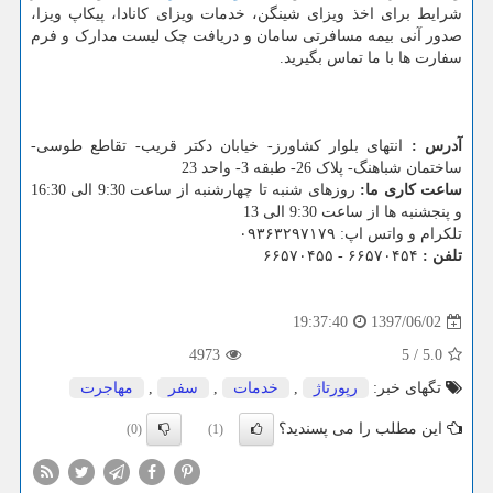
شرایط برای اخذ ویزای شینگن، خدمات ویزای کانادا، پیکاپ ویزا،
صدور آنی بیمه مسافرتی سامان و دریافت چک لیست مدارک و فرم
سفارت ها با ما تماس بگیرید.
آدرس :
انتهای بلوار کشاورز- خیابان دکتر قریب- تقاطع طوسی-
ساختمان شباهنگ- پلاک 26- طبقه 3- واحد 23
ساعت کاری ما:
روزهای شنبه تا چهارشنبه از ساعت 9:30 الی 16:30
و پنجشنبه ها از ساعت 9:30 الی 13
تلکرام و واتس اپ: ۰۹۳۶۳۲۹۷۱۷۹
تلفن :
۶۶۵۷۰۴۵۴ - ۶۶۵۷۰۴۵۵
1397/06/02
19:37:40
4973
5
/
5.0
تگهای خبر:
رپورتاژ
,
خدمات
,
سفر
,
مهاجرت
این مطلب را می پسندید؟
(0)
(1)