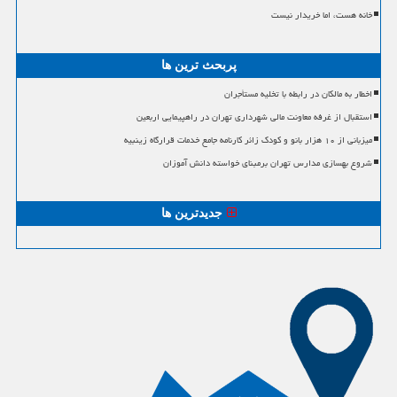
خانه هست، اما خریدار نیست
پربحث ترین ها
اخطار به مالکان در رابطه با تخلیه مستأجران
استقبال از غرفه معاونت مالی شهرداری تهران در راهپیمایی اربعین
میزبانی از ۱۰ هزار بانو و کودک زائر کارنامه جامع خدمات قرارگاه زینبیه
شروع بهسازی مدارس تهران برمبنای خواسته دانش آموزان
جدیدترین ها