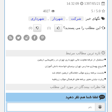
1397/05/21
14:32:09
4027
5
/
5.0
تگهای خبر:
شركت
,
شهردار
,
شهرداری
این مطلب را می پسندید؟
(0)
(1)
تازه ترین مطالب مرتبط
استقبال از غرفه معاونت مالی شهرداری تهران در راهپیمایی اربعین
شروع بهسازی مدارس تهران برمبنای خواسته دانش آموزان
نشست برنامه ریزی موکب جاماندگان اربعین انجام شد
زیارت نیابتی محور برنامه های فرهنگی موکب زرباطیه
نظرات بینندگان در مورد این مطلب
لطفا شما هم
نظر دهید