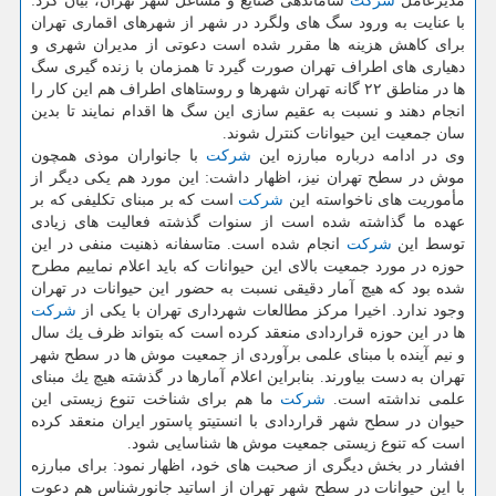
مدیرعامل
شركت
ساماندهی صنایع و مشاغل شهر تهران، بیان كرد:
با عنایت به ورود سگ های ولگرد در شهر از شهرهای اقماری تهران
برای كاهش هزینه ها مقرر شده است دعوتی از مدیران شهری و
دهیاری های اطراف تهران صورت گیرد تا همزمان با زنده گیری سگ
ها در مناطق ۲۲ گانه تهران شهرها و روستاهای اطراف هم این كار را
انجام دهند و نسبت به عقیم سازی این سگ ها اقدام نمایند تا بدین
سان جمعیت این حیوانات كنترل شوند.
وی در ادامه درباره مبارزه این
شركت
با جانواران موذی همچون
موش در سطح تهران نیز، اظهار داشت: این مورد هم یكی دیگر از
مأموریت های ناخواسته این
شركت
است كه بر مبنای تكلیفی كه بر
عهده ما گذاشته شده است از سنوات گذشته فعالیت های زیادی
توسط این
شركت
انجام شده است. متاسفانه ذهنیت منفی در این
حوزه در مورد جمعیت بالای این حیوانات كه باید اعلام نماییم مطرح
شده بود كه هیچ آمار دقیقی نسبت به حضور این حیوانات در تهران
وجود ندارد. اخیرا مركز مطالعات شهرداری تهران با یكی از
شركت
ها در این حوزه قراردادی منعقد كرده است كه بتواند ظرف یك سال
و نیم آینده با مبنای علمی برآوردی از جمعیت موش ها در سطح شهر
تهران به دست بیاورند. بنابراین اعلام آمارها در گذشته هیچ یك مبنای
علمی نداشته است.
شركت
ما هم برای شناخت تنوع زیستی این
حیوان در سطح شهر قراردادی با انستیتو پاستور ایران منعقد كرده
است كه تنوع زیستی جمعیت موش ها شناسایی شود.
افشار در بخش دیگری از صحبت های خود، اظهار نمود: برای مبارزه
با این حیوانات در سطح شهر تهران از اساتید جانورشناس هم دعوت