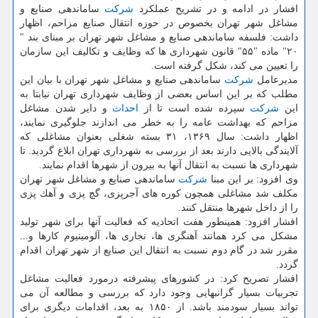
افشار در ادامه و در تشریح عملكرد
شركت
ساماندهی صنایع و
مشاغل شهر تهران بخصوص در حوزه انتقال صنایع مزاحم، اظهار
داشت: فلسفه ساماندهی صنایع و مشاغل شهر تهران بر مبنای بند "
۲۰" ماده "۵۵" قانون شهرداری ها كه وظایف و تكالیف این سازمان
را تعیین می كند، شكل گرفته است.
مدیرعامل
شركت
ساماندهی صنایع و مشاغل شهر تهران با بیان این
مطلب كه بر این اساس بعضی از وظایف شهرداری تهران نیابتا به
این
شركت
سپرده شده است تا از
احداث
و دایر شدن مشاغل
مزاحم كه بهداشت عامه را به خطر می اندازند جلوگیری نمایند،
اظهار داشت: سال ۱۳۶۹، ۳۱ بسته شغلی بعنوان مشاغلی كه
آلایندگی بالایی دارند بعد از بررسی به شهرداری تهران ابلاغ گردید. تا
شهرداری ها نسبت به انتقال آنها به بیرون از شهرها اقدام نمایند.
وی افزود: بر این مبنا
شركت
ساماندهی صنایع و مشاغل شهر تهران
مكلف شد مشاغلی همچون كوره های آجرپزی، گچ پزی و آهك پزی
را از داخل شهرها منتقل كنند.
افشار افزود: همینطور هفت اتحادیه كه فعالیت آنها برای شهر تولید
مشكل می كرد همانند آهنگری ها، نجاری ها، آلومینیوم كارها و...
مقرر شد در گام دوم نسبت به انتقال این صنایع از شهر تهران اقدام
گردد.
افشار تصریح كرد: در كشورهای پیشرفته درمورد فعالیت مشاغل
تجربیات بسیار گرانبهایی وجود دارد كه بررسی و مطالعه آن می
تواند بسیار سودمند باشد. از ۱۸۵۰ به بعد، اقدامات دیگری برای