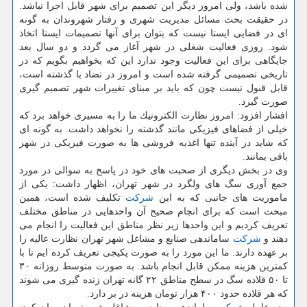
شده باشد، ولی امروز دیگر این تصمیم برای شهر قابل اجرا نباشد.
در حقیقت بحث مسائل مدیریت شهری و رفتار شهروندان به گونه
ای در فضایی ایستا نیست كه بتوان برای آنها تصمیمات ایستا اتخاذ
شود. روزی فعالیت شغلی در شهر آغاز می گردد و دو سال بعد
جایگاهی برای این فعالیت وجود ندارد این كه بخواهیم بگویم كه در
تاریخی تصمیمی گرفته شده است و امروز در تضاد با گذشته است،
قابل قبول نیست چون كه باید بر مبنای تغییرات شهر تصمیم گیری
صورت گیرد.
افشار افزود: امروز نظارت الكترونیك ما را به مسیری خواهد برد كه
خیلی از فضاهای فیزیكی مانند گذشته را نخواهد داشت. به گونه ای
كه شاید در آینده تنها اغذیه فروشی ها به صورت فیزیكی در شهر
باقی بمانند.
وی در بخش دیگری از صحبت های خود در پاسخ به سوالی در مورد
جمع آوری سگ های ولگرد در شهر تهران، اظهار داشت: یكی از
ماموریت های جانبی كه به این
شركت
تكلیف شده است، همین
مبحث است كه برای انجام صحیح آن واحدهایی در مناطق مختلف
تعریف كردیم و این واحدها زیر نظر مناطق این فعالیت را انجام می
دهند و
شركت
ساماندهی صنایع و مشاغل شهر تهران نظارت عالیه را
بر عهده دارند. ما این مورد را به صورت پكیجی تعریف كرده ایم تا با
كمترین هزینه ممكن قابل انجام باشد. به صورت متوسط روزانه ۳۰
تا ۵۰ قلاده سگ در سطح مناطق ۲۲ گانه تهران زنده گیری می شوند
كه هر قلاده حدود ۴۰۰ هزار تومان هزینه در بر دارد.