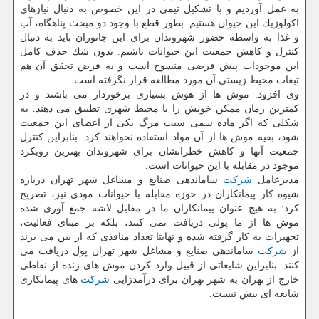
به عمل آوردیم و با تشكیل تیمی در این خصوص به دنبال نیازهای
اكولوژیك این حیوان هستیم. بطور قطع با وجود دو مبحث پناهگاه، آب
و غذا به واسطه حضور شهروندان برای این جانوران باید به دنبال
كنترل و كاهش جمعیت این حیوانات باشیم. بدون شك حذف كامل
این موجودات پیش فرضی منسوخ است و به فرض تحقق آن هم
تبعات محیط زیستی آن مورد مطالعه قرار نگرفته است.
وی افزود: موش ها از هوش بسیاری برخوردار می باشند و در
كمترین زمان ممكن خویش را با محیط شهری تطبیق می دهند. به
شكلی كه اگر ماده سمی سبب مرگ یكی از اعضای این جمعیت
شود، بقیه موش ها از آن مواد استفاده نخواهند كرد. بنابراین كنترل
جمعیت آنها و كاهش خطراتشان برای شهروندان بهترین رویكرد
موجود در مقابله با این حیوانات است.
مدیرعامل
شركت
ساماندهی صنایع و مشاغل شهر تهران درباره
شیوه كار پیمانكاران در حوزه مقابله با حیوانات موذی نیز، تصریح
كرد: به هیچ عنوان پیمانكاران ما در مقابل لاشه جمع آوری شده
موش ها از ما پولی دریافت نمی كنند، بلكه بر مبنای فعالیت،
تجهیزات به كار گرفته شده و نهایتا تعداد منافذی كه از بین می برند
از
شركت
ساماندهی صنایع و مشاغل شهر تهران پول دریافت می
كنند. بنابراین شایعاتی از قبیل وارد كردن موش های زنده از نقاطی
خارج از تهران به شهر تهران برای درآمدزایی
شركت
های پیمانكاری
شایعه ای بیش نیست.