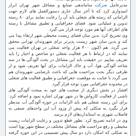
مدیرعامل
شركت
ساماندهی صنایع و مشاغل شهر تهران ابراز
امیدواری كرد كه تا آخر سال جاری دستورالعمل های لازم جهت
الزاماتی كه رسته های شغلی باید آن را رعایت نمایند برای ۸۰ رسته
تدوین و عملیاتی شود. فضای جغرافیایی و تطبیق مشاغل با رسته
های اطراف آنها هم مورد توجه قرار می گیرد.
وی تصریح كرد: بدین سان فضای زیست محیطی شهر ارتقاء پیدا می
كند و بدین سان شهر زیست پذیرتر برای شهروندان تهرانی محقق
می گردد. هم اكنون ۴۰۰ هزار واحد شغلی در تهران فعالیت می
نمایند كه در ارتباط با هر فعالیت شغلی دو شاخص و اجبار را باید
تعریف نماییم. در حقیقت باید این مشاغل در بحث آلودگی ها در سه
شاخه آلودگی هوا، آب و خاك الزامات برای آنها تعریف شود و از
طرفی دیگر بحث مزاحمت هایی كه باعث نارضایتی شهروندان هم
می گردد با عنایت به موقعیت جغرافیایی و تطبیق فعالیت های شغلی
در محدوده جغرافیایی مورد توجه قرار گیرد.
افشار در بخش دیگری از صحبت های خود به مبحث آلودگی های
ناشی از فعالیت كارواش ها در شهر تهران اشاره نمود و اضافه كرد:
برای این رسته شغلی هم باید الزامات در حوزه آلودگی آب مدنظر
قرار بگیرد به شكلی كه پیش از ورود آب این واحدهای صنفی به
فاضلاب شهری به استانداردهای لازم برسد.
وی در ادامه تصریح كرد: بطور قطع تدوین و رعایت الزامات زیست
محیطی و رفع مزاحمت های مشاغل مختلف در سطح شهر پویا است
به شكلی كه امكان دارد دو سال پیش تصمیمی در این حوزه گرفته