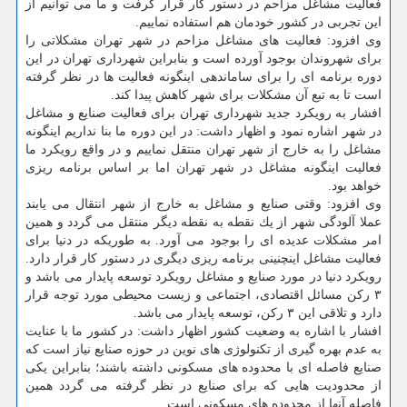
فعالیت مشاغل مزاحم در دستور كار قرار گرفت و ما می توانیم از
این تجربی در كشور خودمان هم استفاده نماییم.
وی افزود: فعالیت های مشاغل مزاحم در شهر تهران مشكلاتی را
برای شهروندان بوجود آورده است و بنابراین شهرداری تهران در این
دوره برنامه ای را برای ساماندهی اینگونه فعالیت ها در نظر گرفته
است تا به تبع آن مشكلات برای شهر كاهش پیدا كند.
افشار به رویكرد جدید شهرداری تهران برای فعالیت صنایع و مشاغل
در شهر اشاره نمود و اظهار داشت: در این دوره ما بنا نداریم اینگونه
مشاغل را به خارج از شهر تهران منتقل نماییم و در واقع رویكرد ما
فعالیت اینگونه مشاغل در شهر تهران اما بر اساس برنامه ریزی
خواهد بود.
وی افزود: وقتی صنایع و مشاغل به خارج از شهر انتقال می یابند
عملا آلودگی شهر از یك نقطه به نقطه دیگر منتقل می گردد و همین
امر مشكلات عدیده ای را بوجود می آورد. به طوریكه در دنیا برای
فعالیت مشاغل اینچنینی برنامه ریزی دیگری در دستور كار قرار دارد.
رویكرد دنیا در مورد صنایع و مشاغل رویكرد توسعه پایدار می باشد و
۳ ركن مسائل اقتصادی، اجتماعی و زیست محیطی مورد توجه قرار
دارد و تلاقی این ۳ ركن، توسعه پایدار می باشد.
افشار با اشاره به وضعیت كشور اظهار داشت: در كشور ما با عنایت
به عدم بهره گیری از تكنولوژی های نوین در حوزه صنایع نیاز است كه
صنایع فاصله ای با محدوده های مسكونی داشته باشند؛ بنابراین یكی
از محدودیت هایی كه برای صنایع در نظر گرفته می گردد همین
فاصله آنها از محدوده های مسكونی است.