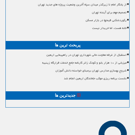
از یادگار امام تا زیرگذر میدان سپاه آخرین وضعیت پروژه های جدید تهران
تصمیم مهم برای آینده تهران
رکوردشکنی قیمتها در بازار مسکن
خانه هست، اما خریدار نیست
پربحث ترین ها
استقبال از غرفه معاونت مالی شهرداری تهران در راهپیمایی اربعین
میزبانی از ۱۰ هزار بانو و کودک زائر کارنامه جامع خدمات قرارگاه زینبیه
شروع بهسازی مدارس تهران برمبنای خواسته دانش آموزان
نشست برنامه ریزی موکب جاماندگان اربعین انجام شد
جدیدترین ها