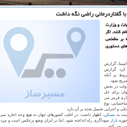
با گفتاردرمانی راضی نگه داشت
ولت و وزارت
م كنند. اگر
وه بر مشخص
های دستوری
ایسنا، گزارش
كرد: گزارش
وط بر آنكه
شریح شود.
دولت در بخش
ان برای حل
ارم قرمز می
اختمانی، نوع
نكی و اجرایی تحمیل شده بر آن دارد.
سبت به
مسكن
، اظهار داشت: در اغلب كشورهای جهان به هیچ وجه اجازه نمی 
حوزه
بازار
سوداگری راه انداخته شود، اما در ایران وضع برعكس است و مرد
ین می كنند.