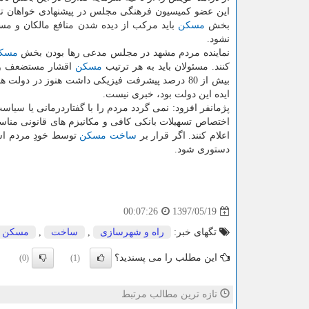
این عضو كمیسیون فرهنگی مجلس در پیشنهادی خواهان ت
بخش
مسكن
باید مركب از دیده شدن منافع مالكان و م
نشود.
نماینده مردم مشهد در مجلس مدعی رها بودن بخش
مسك
كنند. مسئولان باید به هر ترتیب
مسكن
اقشار مستضعف و ك
بیش از 80 درصد پیشرفت فیزیكی داشت هنوز در دولت های یازدهم و دوازدهم تكمیل و تحویل آنان داده نشده است و از
ایده این دولت بود، خبری نیست.
پژمانفر افزود: نمی گردد مردم را با گفتاردرمانی یا سی
اختصاص تسهیلات بانكی كافی و مكانیزم های قانونی منا
اعلام كنند. اگر قرار بر
ساخت
مسكن
توسط خودِ مردم اس
دستوری شود.
1397/05/19
00:07:26
تگهای خبر:
راه و شهرسازی
,
ساخت
,
مسكن
این مطلب را می پسندید؟
(0)
(1)
تازه ترین مطالب مرتبط