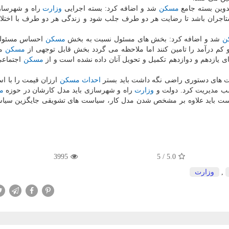
دوین بسته جامع
مسكن
شد و اضافه كرد: بسته اجرایی
وزارت
راه و شهرساز
ستاجران باشد تا رضایت هر دو طرف جلب شود و زندگی هر دو طرف با اختلا
ن
شد و اضافه كرد: بخش های مسئول نسبت به بخش
مسكن
احساس مسئولی
م درآمد را تامین كنند اما ملاحظه می گردد بخش قابل توجهی از
مسكن
مه
مسكن
اجتماعی
است های دستوری راضی نگه داشت باید بستر
احداث
مسكن
ارزان قیمت را با است
سب مدیریت كرد. دولت و
وزارت
راه و شهرسازی باید مدل كارشان در حوزه
م
ت باید علاوه بر مشخص شدن مدل كار، سیاست های تشویقی جایگزین سیا
3995
5
/
5.0
,
وزارت