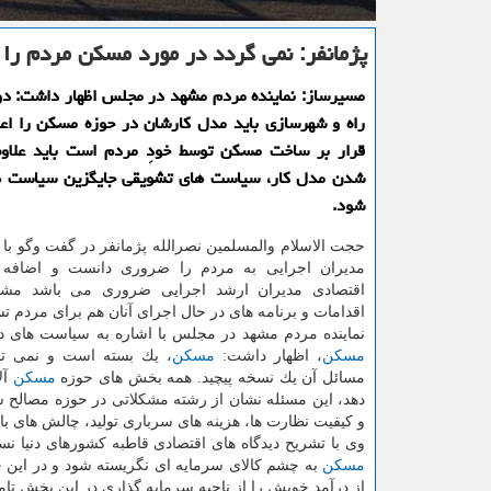
پژمانفر: نمی گردد در مورد مسكن مردم را 
مسیرساز: نماینده مردم مشهد در مجلس اظهار داشت: د
راه و شهرسازی باید مدل كارشان در حوزه مسكن را اعلا
قرار بر ساخت مسكن توسط خودِ مردم است باید علا
شدن مدل كار، سیاست های تشویقی جایگزین سیاست 
شود.
حجت الاسلام والمسلمین نصرالله پژمانفر در گفت وگو با 
مدیران اجرایی به مردم را ضروری دانست و اضافه 
اقتصادی مدیران ارشد اجرایی ضروری می باشد مشر
اقدامات و برنامه های در حال اجرای آنان هم برای مردم ت
نماینده مردم مشهد در مجلس با اشاره به سیاست های 
مسكن
، اظهار داشت:
مسكن
، یك بسته است و نمی تو
مسائل آن یك نسخه پیچید. همه بخش های حوزه
مسكن
آل
دهد، این مسئله نشان از رشته مشكلاتی در حوزه مصالح س
و كیفیت نظارت ها، هزینه های سرباری تولید، چالش های با
وی با تشریح دیدگاه های اقتصادی قاطبه كشورهای دنیا ن
مسكن
به چشم كالای سرمایه ای نگریسته شود و در این 
از درآمد خویش را از ناحیه سرمایه گذاری در این بخش تام