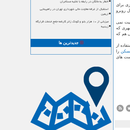
اخطار به مالکان در رابطه با تخلیه مستأجران
ی برای
استقبال از غرفه معاونت مالی شهرداری تهران در راهپیمایی
ل روبرو
اربعین
میزبانی از ۱۰ هزار بانو و کودک زائر کارنامه جامع خدمات قرارگاه
ت نمی
زینبیه
ری كه
 هم كه
جدیدترین ها
فاده از
سكن
را
ست های