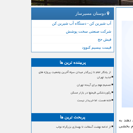
دوستان مسیرساز
آب شیرین کن - دستگاه آب شیرین کن
شرکت صنعتی سخت پوشش
فیش حج
قیمت بیسیم کنوود
پربیننده ترین ها
از یادگار امام تا زیرگذر میدان سپاه آخرین وضعیت پروژه های
جدید تهران
تصمیم مهم برای آینده تهران
رکوردشکنی قیمتها در بازار مسکن
خانه هست، اما خریدار نیست
پربحث ترین ها
دهند به
م بخشی
از ادامه نهضت آسفالت تا بهسازی بزرگراه نواب