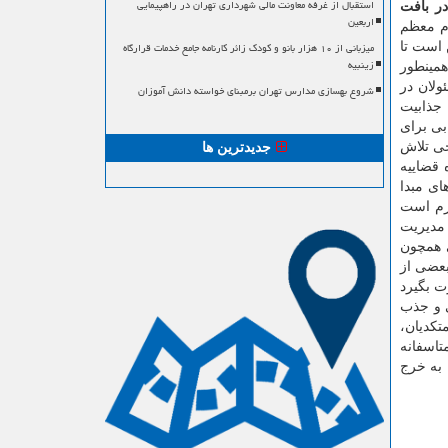
استقبال از غرفه معاونت مالی شهرداری تهران در راهپیمایی
در بافت
اربعین
ام معظم
میزبانی از ۱۰ هزار بانو و کودک زائر کارنامه جامع خدمات قرارگاه
 است تا
زینبیه
همینطور
ولان در
شروع بهسازی مدارس تهران برمبنای خواسته دانش آموزان
 جذابیت
بی برای
حی تلاش
جدیدترین ها
 قضاییه
ای مبدا
ازم است
 مدیریت
ی همچون
بعضی از
ت بگیرد
ی و جذب
تكدیان،
تاسفانه
 به خرج