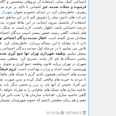
اجتماعی كمك نماید، استفاده از نیروهای متخصص و آگ
فرسوده و محلات صدمه خیز
افشانی با تاكید بر عزم مد
رهبری، خاطرنشان كرد: در ابتدای حضورم بعنوان
شهردار
ت
شركت
های دانش بنیان را تشویق كنم تا در این مناطق حضو
استفاده از پتانسیل نیروی انسانی در این نقاط صورت پذیر
عرصه اجتماعی باشد، اظهار داشت: لازم است به شكل جدی
های پایتخت گاهی زمینه حضور بیشتر اسیب دیدگان اجتماعی
معتادان تبدیل گشته است.
انتقال صدمه دیدگان اجتماعی ته
دارد تا به مقابله با این مساله بپردازد، خاطرنشان كرد:
تلاش می نماییم تا در مرحله اول صدمه دیدگان اجتماعی را
منتقل نماییم.
وظیفه شهرداری تهران تنها جمع آوری صدم
تمامی دستگاه ها پای كار بیایند، تصریح كرد: منطقی نی
شهری در تهران برپایه قانون وظیفه جمع آوری و تحویل ب
بهزیستی، كمیته امداد و
وزارت
بهداشت است.
لزوم فرهنگ
صدمه های اجتماعی همچون تكدی گری با شبكه های مافیای
تا مردم به خیریه های واقعی كمك كرده و بدین صورت نقش
این افراد بخشی از آنها باید رد
مرز
و بخشی دیگر باید به
حاشیه سازی های شبكه های مافیایی را به همراه خواهد دا
گاهی حاشیه سازان، اقدامات سازمان ها را تحت تاثیر قرا
دهیم و هم زمان مطمئن باشیم كه عموم شهروندان پشتیبان م
1397/05/11
23:53:50