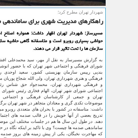
شهردار تهران مطرح كرد؛
راهكارهای مدیریت شهری برای ساماندهی ص
مسیرساز: شهردار تهران اظهار داشت: همواره اصلاح ام
حواشی بسیاری روبرو است و متاسفانه گاهی حاشیه ساز
سازمان ها را تحت تاثیر قرار می دهند.
به گزارش مسیرساز به نقل از مهر، سید محمدعلی افش
شورای فرهنگی و اجتماعی شهر تهران كه با حضور انوش
بندپی رییس سازمان بهزیستی كشور، سعید اوحدی ر
فرهنگی و هنری شهرداری تهران، ولی الله شجاع پوریان م
و فرهنگی شهرداری تهران، محمدجواد حق شناس رئ
اجتماعی شورای شهر تهران، الهام فخاری رئیس شورای ا
تهران و جمعی از كارشناسان فرهنگی و اجتماعی 
موضوعات تكدی گری و معتادان متجاهر در شهر تهران برگز
داشت: متاسفانه در كشور با بحران های متعددی روبرو می
تدریج بعضی از آنها خویش را در قالب صدمه های اجتم
دهند. در طول این سال ها هم در جلسات مختلف این موضو
ساماندهی صدمه ها چیست؟ وی با تاكید بر اینكه نگاه در 
كه مهاجرت نخبگان، یكی از پیش زمینه های بروز صدمه ه