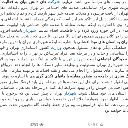
اه در پست های مرتبط می باشد.
ترغیب
شركت
های دانش بنیان به فعالیت 
یریت شهری برای ساماندهی صدمه های اجتماعی در تهران پیرو تاكیدات مق
هران از بافت فرسوده و محلات صدمه خیز شهر بازدید كردم و تمام تلاشم این
ر پیدا كنند. دلیل این تاكید هم این است كه زندگی همراه با نشاط اجتماعی و 
د. وی با اشاره به اینكه مبحث مقابله با صدمه های اجتماعی باید اولویت مسئ
 در این حوزه ورود كرده و با قاطعیت اقدام نماییم.
شهردار
پایتخت افزود:
 را در كلان شهری همچون تهران بالا می برد، تا حدی كه پایتخت به محل جذا
ران به استان های مبدا
افشانی با اشاره به اینكه شهرداری تهران با تدوین طر
 با هماهنگی دیگر نهادهای مسئول همچون
وزارت
كشور، استانداری تهران و قوه
 شناسایی و جذب و در مرحله بعد افراد غیرساكن در تهران را به استانداری ه
ه دیدگان اجتماعی است
شهردار
تهران با تاكید بر اینكه در شرایط موجود ل
ست شهرداری تهران مسئولیت و وظیفه سایر دستگاه ها را انجام دهد. درواقع
ه سازمان های مسئول را انجام می دهد و بقیه اقدامات برعهده سازمان های
 سازی در جامعه به منظور مقابله با مافیای تكدی گری
وی با اشاره به پیوند 
ی اظهار داشت: برای حل این صدمه ها در مرحله اول باید فرهنگ سازی صور
 اجتماعی خویش را در بهبود شرایط ایفا كنند. در مرحله بعد هم با شناسای
 استان های خود منتقل شوند.
شهردار
تهران با پیش بینی این كه برخورد با م
شت، اظهار نمود: همواره اصلاح امور جامعه با حواشی بسیاری روبرو است و م
ر می دهد، اما نباید فراموش نماییم برای حفظ جامعه گاه مجبوریم شدت عمل
ا خواهند بود.
4253
5
/
5.0