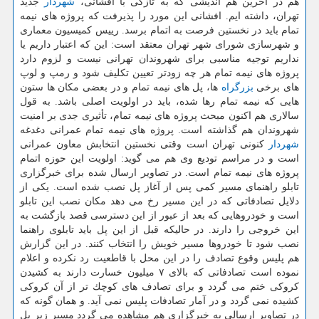
هم در آخرین هم اندیشی كه به تازگی با افشانی،
شهردار
جدید
تهران، داشته ایم. افشانی این مورد را پذیرفت كه پروژه های نیمه
تمام باید در نخستین فرصت به اتمام برسد. رییس كمیسیون معماری
و شهرسازی شورای شهر تهران معتقد است: این كه اعتبار داریم یا
نداریم توجیه مناسبی برای شهروندان تهرانی نیست و لزوم دارد
پروژه های نیمه تمام هر چه زودتر تعیین تكلیف شود و رمپ و لوپ
های برخی
بزرگراه
ها، پل های نیمه تمام و در بعضی مكان ها ستون
هایی كه نیمه تمام رها شده، باید در اولویت اصلی باشد. به قول
سالاری هم اكنون مبحث پروژه های نیمه تمام، تأثیری جدی بر امنیت
شهروندان هم گذاشته است. پروژه های نیمه تمام عمرانی دغدغه
شهردار
كنونی تهران است وقتی نخستین انتخابش معاون عمرانی
است و در مراسم تودیع وی هم می گوید: اولویت این حوزه اتمام
پروژه های نیمه تمام است. در تصاویر ارسال شده برای خبرگزاری
تابلو راهنمای مسیر كمی پس از آغاز پل نصب شده است. یكی از
دلایل تصادفاتی كه در این مسیر رخ می دهد مكان نصب این تابلو
است و خودروهایی كه بعد از عبور از این دسترسی قصد بازگشت به
این خروجی را دارند. در حالیكه قبل از این پل باید تابلوی راهنما
نصب شود تا خودروها مسیر خویش را انتخاب كنند. در این گزارش
هم پلیس وقوع تصادف را در این محل با قاطعیت رد نكرده و اعلام
نموده است تصادفاتی كه بالای ۷ میلیون خسارت دارند به كشیدن
كروكی ختم می گردد و برای تصادف های كوچك تر از آن كروكی
كشیده نمی گردد و در آمار تصادفات پلیس نمی آید. و همان گونه كه
در تصاویر ارسالی به خبرگزاری هم مشاهده می گردد مسیر زیر پل