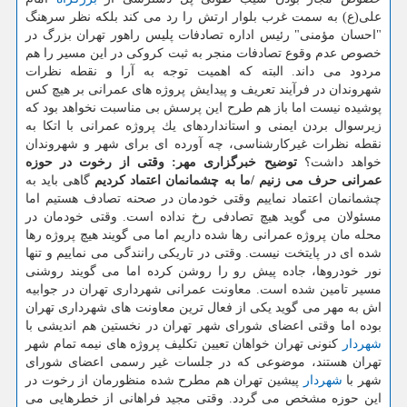
علی(ع) به سمت غرب بلوار ارتش را رد می كند بلكه نظر سرهنگ
"احسان مؤمنی" رئیس اداره تصادفات پلیس راهور تهران بزرگ در
خصوص عدم وقوع تصادفات منجر به ثبت كروكی در این مسیر را هم
مردود می داند. البته كه اهمیت توجه به آرا و نقطه نظرات
شهروندان در فرآیند تعریف و پیدایش پروژه های عمرانی بر هیچ كس
پوشیده نیست اما باز هم طرح این پرسش بی مناسبت نخواهد بود كه
زیرسوال بردن ایمنی و استانداردهای یك پروژه عمرانی با اتكا به
نقطه نظرات غیركارشناسی، چه آورده ای برای شهر و شهروندان
خواهد داشت؟
توضیح خبرگزاری مهر:
وقتی از رخوت در حوزه
عمرانی حرف می زنیم /ما به چشمانمان اعتماد كردیم
گاهی باید به
چشمانمان اعتماد نماییم وقتی خودمان در صحنه تصادف هستیم اما
مسئولان می گوید هیچ تصادفی رخ نداده است. وقتی خودمان در
محله مان پروژه عمرانی رها شده داریم اما می گویند هیچ پروژه رها
شده ای در پایتخت نیست. وقتی در تاریكی رانندگی می نماییم و تنها
نور خودروها، جاده پیش رو را روشن كرده اما می گویند روشنی
مسیر تامین شده است. معاونت عمرانی شهرداری تهران در جوابیه
اش به مهر می گوید یكی از فعال ترین معاونت های شهرداری تهران
بوده اما وقتی اعضای شورای شهر تهران در نخستین هم اندیشی با
شهردار
كنونی تهران خواهان تعیین تكلیف پروژه های نیمه تمام شهر
تهران هستند، موضوعی كه در جلسات غیر رسمی اعضای شورای
شهر با
شهردار
پیشین تهران هم مطرح شده منظورمان از رخوت در
این حوزه مشخص می گردد. وقتی مجید فراهانی از خطرهایی می