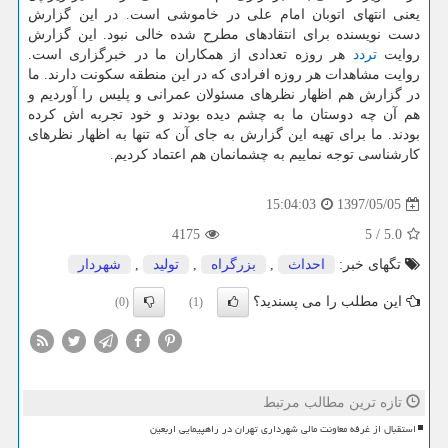
یعنی انتهای اتوبان امام علی در خاموشی است. در این گزارش
دست نویسنده برای انتقادهای مطرح شده خالی نبود. این گزارش
روایت
تردد
هر روزه تعدادی از همكاران ما در خبرگزاری است.
روایت مشاهدات هر روزه افرادی كه در این منطقه سكونت دارند. ما
در گزارش هم اظهار نظرهای مسئولان عمرانی و پلیس را آوردیم و
هم آن چه دوستان ما به چشم دیده بودند و خود تجربه اش كرده
بودند. ما برای تهیه این گزارش به جای آن كه تنها به اظهار نظرهای
كارشناسی توجه نماییم به چشمانمان هم اعتماد كردیم.
1397/05/05
15:04:03
4175
5
/
5.0
تگهای خبر:
احداث
,
بزرگراه
,
تولید
,
شهردار
این مطلب را می پسندید؟
(0)
(1)
تازه ترین مطالب مرتبط
استقبال از غرفه معاونت مالی شهرداری تهران در راهپیمایی اربعین