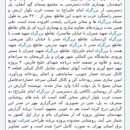
اسفندیار، بهسازی جاده دسترسی به مجتمع پسماند گود آبعلی، پل
دسترسی از
بزرگراه
امام علی(ع) به سمت غرب بلوار ارتش و
مسیر راستگرد غرب به جنوب این تقاطع، بیش از ۴۲۰۰ متر به طول
شبكه
بزرگراه
ها و معابر شریانی پایتخت افزوده شده است. طی
همین مدت پروژه های مقاوم سازی و بهسازی لرزه ای پل های تقاطع
بزرگراه
شهید چمران با خیابان ملاصدرا، تقاطع
بزرگراه
شهید همت با
بزرگراه
كردستان، تقاطع
بزرگراه
صدر با خیابان دكتر شریعتی،
تقاطع
بزرگراه
صدر با
بزرگراه
شهید مدرس، تقاطع
بزرگراه
شهید
همت با
بزرگراه
امام علی(ع)، تقاطع
بزرگراه
شهید چمران با مسیر
ورودی نمایشگاه بین المللی شهر تهران و پل كریمخان به سرانجام
رسید و علاوه بر تصفیه خانه دریاچه شهدای خلیج فارس، ۴ پروژه
مهم جمع آوری و هدایت آبهای سطحی شامل كانال كمكی قطعه ۳
كانال سرخه حصار جنوبی، ساماندهی و احیای رودخانه وردآورد،
ایمن سازی بستر رودخانه كن و كانال كمكی سرخه حصار(حدفاصل
میدان بسیج تا پل دولت آباد) وارد مدار شدند. نویسنده گزارش در
حالی از روشنایی ناكافی پل دسترسی از
بزرگراه
امام علی(ع) به
سمت غرب بلوار ارتش سخن گفته است كه پایه های روشنایی
مشرف به پل، حتی در تصویری كه خبرگزاری مهر در صدر این
گزارش درج كرده است هم به خوبی مشهود است! برپایه گزارش
مهندسان مشاور پروژه كه از مشاوران بنام و تراز اول كشور به
شمار می آیند، روشنایی محدوده پروژه برپایه طراحی
شركت
توزیع
برق استان تهران به صورت كامل اجرا شده است و حتی تصاویر