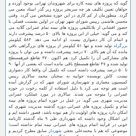
گوید كه پروژه های نیمه كاره برای شهروندان تهرانی بوجود آورده و
خواهان تعیین تكلیف هر چه سریعتر پروژه زیر گذر استاد معین می
گردد. منظورمان از كم كاری در این حوزه مشخص می گردد. وقتی
محسن هاشمی رییس شورای شهر تهران در اولین نشست فصلی با
حضور افشانی از بلاتكلیفی پروژه های نیمه تمام عمرانی گلایه می
كند و می گوید: خیلی از این پروژه ها بالای ۵۰ درصد پیشرفت دارند
و اتمام آن كار دشواری نیست. او ادامه می دهد: ۵۸۴ كیلومتر
بزرگراه
تولید شده و تنها ۵۱ كیلومتر از پروژه های بزرگراهی باقی
مانده كه آن هم بالای ۷۰ درصد پیشرفت داشته و می توان با پروژه
های مشاركتی آن را تكمیل كرد. هم اكنون ۳۷۰ تقاطع غیرهمسطح
تولید شده و ۴۷ تقاطع همسطح باقی مانده است كه بعضی از آنها ۹۰
تا ۵۰ درصد پیشرفت داشته است كه تكمیل آن واقعا كار دشواری
نیست. كاش نویسنده جوابیه به سخنان محمد سالاری رییس
كمیسیون معماری و شهرسازی شورای شهر كه در گزارش آمده
است هم توجه می كرد تا دلیل استفاده از كلمه رخوت در حوزه
عمرانی را متوجه می شدند. سالاری در مورد عملكرد عمرانی
مدیریت شهری می گوید: در عمل در حوزه اتمام پروژه های نیمه
تمام و تكمیل پروژه های عمرانی دوره گذشته مدیریت شهری كه
امكان دارد پروژه های اولویت دار هم نبوده باشد، قصور داشته ایم و
این اشكال وجود داشته كه شهرداری طی ۹ ماه گذشته كارنامه
خوبی در فرآیند اتمام پروژه های عمرانی نیمه تمام نداشته است؛
موضوعی كه هم با محمدعلی نجفی
شهردار
سابق مطرح كردیم و