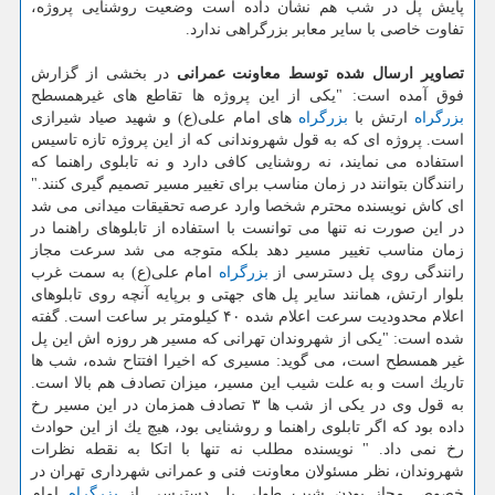
پایش پل در شب هم نشان داده است وضعیت روشنایی پروژه،
تفاوت خاصی با سایر معابر بزرگراهی ندارد.
تصاویر ارسال شده توسط معاونت عمرانی
در بخشی از گزارش
فوق آمده است: "یكی از این پروژه ها تقاطع های غیرهمسطح
بزرگراه
ارتش با
بزرگراه
های امام علی(ع) و شهید صیاد شیرازی
است. پروژه ای كه به قول شهروندانی كه از این پروژه تازه تاسیس
استفاده می نمایند، نه روشنایی كافی دارد و نه تابلوی راهنما كه
رانندگان بتوانند در زمان مناسب برای تغییر مسیر تصمیم گیری كنند."
ای كاش نویسنده محترم شخصا وارد عرصه تحقیقات میدانی می شد
در این صورت نه تنها می توانست با استفاده از تابلوهای راهنما در
زمان مناسب تغییر مسیر دهد بلكه متوجه می شد سرعت مجاز
رانندگی روی پل دسترسی از
بزرگراه
امام علی(ع) به سمت غرب
بلوار ارتش، همانند سایر پل های جهتی و برپایه آنچه روی تابلوهای
اعلام محدودیت سرعت اعلام شده ۴۰ كیلومتر بر ساعت است. گفته
شده است: "یكی از شهروندان تهرانی كه مسیر هر روزه اش این پل
غیر همسطح است، می گوید: مسیری كه اخیرا افتتاح شده، شب ها
تاریك است و به علت شیب این مسیر، میزان تصادف هم بالا است.
به قول وی در یكی از شب ها ۳ تصادف همزمان در این مسیر رخ
داده بود كه اگر تابلوی راهنما و روشنایی بود، هیچ یك از این حوادث
رخ نمی داد. " نویسنده مطلب نه تنها با اتكا به نقطه نظرات
شهروندان، نظر مسئولان معاونت فنی و عمرانی شهرداری تهران در
خصوص مجاز بودن شیب طولی پل دسترسی از
بزرگراه
امام