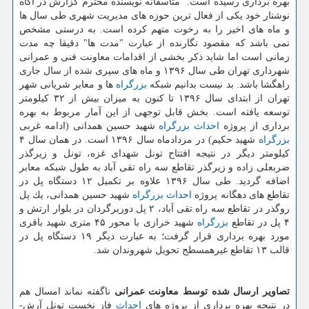
بهره برداری رسیده است." متاسفانه نویسنده محترم گزارش در آگاه
نوشتار خود یكی از فعال ترین حوزه های مدیریت شهری طی سال ها
و ماه های اخیر را به رخوت متهم كرده است. به درستی مشخص
نمی باشد كه مقصود نگارنده از عبارت "مدت ها" دقیقا چه مدت
زمانی است اما شاید ذكر بخشی از اقدامات معاونت فنی و عمرانی
شهرداری تهران طی سال ۱۳۹۶ و ماه های سپری شده از سال جاری
راهگشا باشد. بد نیست بدانیم شبكه
بزرگراه
ها و معابر شریانی شهر
تهران از ابتدای سال ۱۳۹۶ تا كنون به میزان بیش از ۳۲ كیلومتر
توسعه یافته است. بخش قابل توجهی از این آمار مربوط به بهره
برداری از پروژه
احداث
بزرگراه
شهید حسین همدانی (ادامه غربی
بزرگراه
شهید حكیم) در مردادماه سال ۱۳۹۶ است. در همان سال ۴
كیلومتر دیگر در نتیجه افتتاح تونل شهدای غزه، تونل و زیرگذر
ضربعلی زاده و زیرگذر تقاطع سه راه تقی آباد به طول شبكه معابر
اضافه گردید. طی سال ۱۳۹۶ علاوه بر تكمیل ۱۲ دستگاه پل در
تقاطع های دهگانه پروژه
احداث
بزرگراه
شهید حسین همدانی، یك پل
روگذر در تقاطع سه راه تقی آباد، ۲ پل دوربرگردان در بلوار ارتش و
۴ پل در تقاطع
بزرگراه
شهید خرازی با محور ۴۵ متری شهید باقری
مورد بهره برداری قرار گرفت؛ به عبارت دیگر ۱۹ دستگاه پل در
قالب ۱۳ تقاطع غیرهمسطح تحویل شهروندان شد.
تصاویر ارسال شده توسط معاونت عمرانی
ناگفته نماند امسال هم
در نتیجه بهره برداری از پروژه های
احداث
فاز نخست تونل آرش-