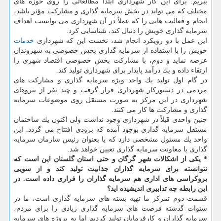
ببریم. برای این كار شهرداری ابتدا مطالعاتی را روی حوزه های
مختلف كه می تواند در بخش سرمایه گذاری و مشاركت مؤثر باشد،
انجام و فعالیت هایی را كه عملاً در آن شهرداری می توانست اهداف
سرمایه گذاری خویش را دنبال كند، شناسایی كرد.
این عمل با دو رویكرد انجام شد، نخست این كه شهرداری
خدمات
خویش را با استفاده از سرمایه گذاری بخش خصوصی به شهروندان
عرضه نماید و دوم، با مشاركت بخش خصوصی اقتصاد شهری را
ارتقاء داده و یك درآمد پایدار برای شهرداری تولید كند.
در گام اول تولید یك واحد ویژه سرمایه گذاری و مشاركت های
مردمی در دستوركار شهرداری قرار گرفت و چند نفر از نیروهای
شهرداری در این مركز به صورت مستقل روی موضوعات سرمایه
گذاری و مشاركت ها كار می كنند.
چنین واحدی قبلاً در شهرداری وجود نداشت ولی اكنون یك ساختمان
مستقل سرمایه گذاری بوجود آمده كه بزودی افتتاح می گردد. این
واحد یك مسئول مشخصی دارد كه یا بعنوان رئیس سازمان سرمایه
گذاری یا معاونت سرمایه گذاری تعیین خواهد شد.
* یكی از اشكالات شهر گرگان و حتی استان گلستان این است كه
نتوانسته برای سرمایه گذاران جذابیت تولید كند و از سویی
بروكراسی های اداری هم سرمایه گذاران را فراری داده است. در
این رابطه چه تدابیری اندیشیده اید؟
قسمت دوم تمركز ما تهیه بسته های سرمایه گذاری است، ما در
سنوات گذشته فرصت های سرمایه گذاری زیادی را برای مردم،
سرمایه گذاران و كارفرمایان تولید كردیم اما به پروژه های سرمایه