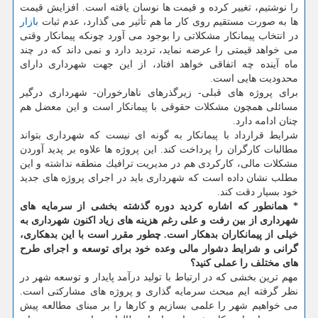
را نوشتیم، تغییر كرده و قیمت ها نوسان یافته است. افزایش قیمت
ها به صورت مستقیم روی كار ما هم تأثیر می گذارد، عدم ثبات
بازار
در انتخاب پیمانكار مشكلاتی را بوجود می آورد چونكه پیمانكار وقتی
می خواهد قیمتی را عرضه نماید، تردید دارد و نمی داند كه در چند
ماه آینده چه اتفاقی خواهد افتاد، از این جهت شهرداری دارای
محدودیت هایی است.
برای پروژه های قبلی- زیرگذرهای ناهارخوران- شهرداری درگیر
مسائلی همچون مشكلات حقوقی با پیمانكار است و این معضل هم
چنان ادامه دارد.
شرایط قرارداد با پیمانكار به گونه ای نیست كه شهرداری بتواند
مطالبات كارگران را پرداخت كند. این پروژه ها علاوه بر پدید آوردن
مشكلات مالی، كاركردی هم در مدیریت ترافیك منطقه نداشته و این
مطلب نشان داده است كه شهرداری باید در اجرای پروژه های جدید
خود بسیار دقت كند.
* همانطور كه اشاره كردید دوره گذشته بخشی از سرمایه های
شهرداری از بین رفت و علی رغم هزینه های زیاد اكنون شهرداری به
خیلی از پیمانكاران بدهكار است. چطور مقرر است با این بدهكاری،
گرانی و شرایط دشوار مالی وعده خود برای توسعه و اجرای طرح
های مختلف را عملی كنید؟
مهم ترین بخشی كه در ارتباط با تولید درآمد پایدار و توسعه شهر در
نظر گرفته ایم مبحث سرمایه گذاری و پروژه های مشاركتی است.
می خواهیم شهر را علمی بسازیم و كارها را بر مبنای مطالعه پیش