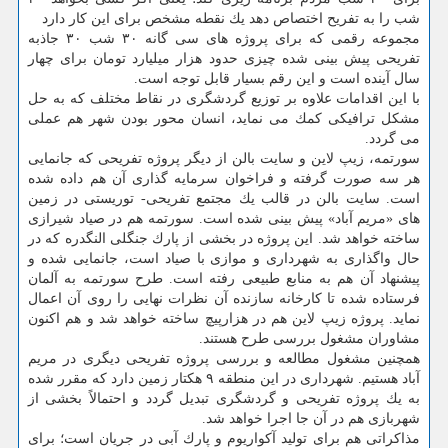
شب را به تفریح اختصاص دهد یك نقطه مشخص برای این كار دارد
مجموعه رقمی كه برای پروژه های سی گانه ۳۰ شب ۳۰ جاذبه
تفریحی پیش بینی شده چیزی حدود هزار میلیارد تومان برای چهار
سال آینده است و این رقم بسیار قابل توجه است.
با این اقدامات علاوه بر توزیع گردشگری در نقاط مختلف كه به حل
مشكل ترافیكی كمك می نماید، انسان محور بودن شهر هم عملی
می گردد.
سورتمه، زیپ لاین و سایت بالن از دیگر پروژه تفریحی كه جانمایی
هر سه صورت گرفته و فراخوان سرمایه گذاری آن هم داده شده
است. سایت بالن در قالب یك مجتمع تفریحی- توریستی در زمین
های «مریم آباد» پیش بینی شده است. سورتمه هم در صیاد شیرازی
ساخته خواهد شد. این پروژه در بخشی از پارك جنگلی النگدره كه در
حال واگذاری به شهرداری و موازی با صیاد است، جانمایی شده و
پیشنهاد آن هم به منابع طبیعی رفته است. طرح سورتمه به آلمان
فرستاده شده تا كارخانه سازنده آن نظرات نهایی را روی آن اعمال
نماید. پروژه زیپ لاین هم در هزارپیچ ساخته خواهد شد و هم اكنون
مشاوران مشغول بررسی طرح هستند.
همچنین مشغول مطالعه و بررسی پروژه تفریحی دیگری در مریم
آباد هستیم. شهرداری در این منطقه ۹ هكتار زمین دارد كه مقرر شده
به یك پروژه تفریحی و گردشگری تبدیل گردد و احتمالاً بخشی از
شهربازی هم در آن جا اجرا خواهد شد.
مذاكراتی هم برای تولید آكواریوم و پارك آبی در جریان است؛ برای