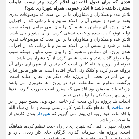
عددی كه برای تحول اقتصادی اعلام كردید بهتر نیست تبلیغات
بیشتری داشته باشید تا افكار عمومی همراه شهرداری شود؟
تلاش بنده و همكاران و مشاوران ما بر این است كه موضوعات قدری
پخته تر شود و سپس آن را اعلام نماییم و تا زمانی كه از اجرایی
شدن پروژه ای مطمئن نباشیم آن را بیان نمی نماییم چونكه سبب
تولید توقع كاذب شده و عقب نشینی كردن از آن دشوار می باشد.
تلاش بنده و همكاران و مشاوران ما بر این است كه موضوعات قدری
پخته تر شود و سپس آن را اعلام نماییم و تا زمانی كه از اجرایی
شدن پروژه ای مطمئن نباشیم آن را بیان نمی نماییم چونكه سبب
تولید توقع كاذب شده و عقب نشینی كردن از آن دشوار می باشد
نمونه این پروژه ها تله كابین است كه چندین بار شهرداری برای آن
پروانه صادر كرده و كلنگ زنی اتفاق افتاده است اما هنوز مجوز ندارد
و این امر در بعضی از پروژه های دیگر هم اتفاق افتاده است.
برگشت مداوم به مطالعات خود در پروژه ها ضروری می باشد
چونكه باید مطمئن بود اقدامی كه مقرر است صورت گیرد، بعدها
برای شهر مشكلاتی را تولید نمی نماید.
احداث یك پروژه در این مدت، كار خاصی نبود ولی سطح شهر را در
حد
ساخت
یك تقاطع نگه داشتن كار درستی نیست و ما ان شاء الله
با اقدامات خود رویه ای پیش می گیریم كه
شهردار
بعدی كارش از
ما سخت تر باشد.
شورای شهر با افقی كه شهرداری در راه جدید تنظیم كرده، هماهنگ
است. پروژه های سرمایه گذاری گرگان جای كار زیادی دارد و
شهرداری در آینده اتفاقات خوبی را رقم خواهد زد.