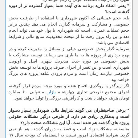
* یعنی اعتقاد دارید برنامه های آینده شما بسیار گسترده تر از دوره
گذشته است؟
بله. حجم عملیاتی كه اكنون شهرداری با استفاده از ظرفیت بخش
خصوصی و مشاركت و سرمایه گذاری انجام می دهد چندین برابر
حجم عملیات عمرانی است كه شهرداری با پول خود می تواند انجام
دهد و این راه برون رفت ما از مبحث محدودیت منابع مالی و شرایط
اقتصادی می باشد.
سرمایه گذار بخش خصوصی خیلی از مسائل را مدیریت كرده و در
بهره برداری از پروژه ها به ما یاری می رساند. توسعه مشاركت با
بخش خصوصی در دوره جدید مدیریت شهری اصل و اولویت
شهرداری است و این تغییر از اجرای صرف پروژه ها به توسعه بخش
خصوصی نیازمند زمان است و مردم بزودی شاهد پروژه های بزرگ
خواهند بود.
اگر زیرگذر یا روگذری افتتاح شده و مورد توجه مردم قرار گرفته،
اجرای مجتمع تفریحی تجاری چهارشنبه
بازار
به تنهایی ۶۰ میلیارد
تومان هزینه خواهد داشت و كارآفرینی بزرگی را تولید خواهد نمود.
* برخی صاحبنظران می گویند شرایط مالی شهرداری بسیار دشوار
است و بدهكاری زیادی هم دارد. از طرفی درگیر مشكلات حقوقی
پروژه های گذشته هم شده است. آیا این مشكلات صحت دارد؟
متاسفانه مشكلات زیاد است و فقط به دوران گذشته هم باز نمی
گردد. شرایط اقتصادی امروز نسبت به اسفندماه كه بودجه سال ۹۷