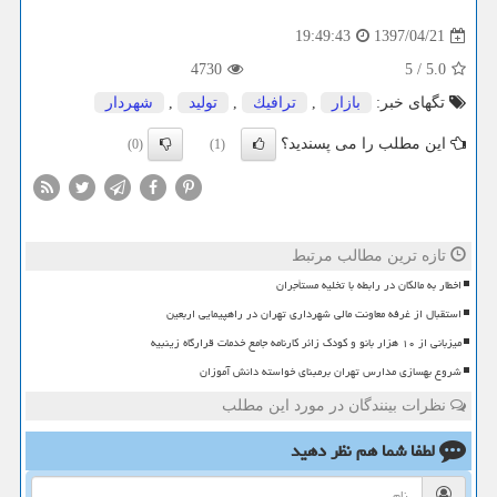
1397/04/21
19:49:43
4730
5
/
5.0
تگهای خبر:
بازار
,
ترافیك
,
تولید
,
شهردار
این مطلب را می پسندید؟
(0)
(1)
تازه ترین مطالب مرتبط
اخطار به مالکان در رابطه با تخلیه مستأجران
استقبال از غرفه معاونت مالی شهرداری تهران در راهپیمایی اربعین
میزبانی از ۱۰ هزار بانو و کودک زائر کارنامه جامع خدمات قرارگاه زینبیه
شروع بهسازی مدارس تهران برمبنای خواسته دانش آموزان
نظرات بینندگان در مورد این مطلب
لطفا شما هم
نظر دهید