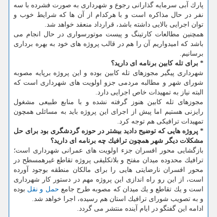
پارك آبی سرمایه گذارانی رجوع و شهرداری به صورت فشرده با سه
نفر در حال مذاكره است و با هركدام از آن ها كه شرایط خوب و
توان اجرایی بالایی داشته باشد، قرارداد منعقد خواهد شد.
همچنین مطالعات كارتینگ و پیست موتورسواری در حال انجام می
باشد كه امیدواریم آن را هم در قالب پروژه های خود به بهره برداری
برسانیم.
* برای تله كابین برنامه ای دارید؟
شهرداری پیگیر مجوزهای تله كابین بوده و این پروژه برپایه مصوبه
شورای شهر و مطالبه مردمی جزو اولویت های شهرداری است كه
البته نیاز به تمهیدات خاص اجرایی دارد.
مجوزهای تله كابین هنوز گرفته نشده و با منابع طبیعی مشغول
رایزنی هستیم اما پیش از اجرای این پروژه باید به مسائلی همچون
تمهیدات ترافیكی هم توجه كرد.
* پروژه هایی كه توضیح دادید بیشتر در حوزه گردشگری بود برای حل
مشكلات دیگر شهر همچون ترافیك چه برنامه ای دارید؟
بازگشایی محور افسران جزء اولویت های عمرانی شهرداری است؛
ترافیك محدوده میدان مفتح و بلاتكلیفی پروژه تقاطع غیرهمسطح در
محور افسران نارضایتی هایی را برای مالكان منطقه بوجود آورده
است، از این رو راه اندازی این پروژه مهم در دستور كار شهرداری
است و یك تقاطع و یك میدان كه مصوبه طرح جامع
حمل و نقل
بوده
و به تصویب شورای ترافیك استان هم رسیده، اجرا خواهد شد.
ادامه این گفتگو در ایام آینده منتشر می گردد.