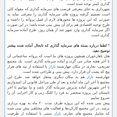
گذاری كمتر توجه شده است.
شهرداری به جای معرفی فرصت های سرمایه گذاری كه مقوله كلی
است تصمیم گرفته پروژه های سرمایه گذاری را معرفی نماید به
صورتی كه این پروژه ها مجوزهای لازم از قبیل پروانه را داشته و
طرحِ توجیه اقتصادی هم برای آن پیش بینی شده باشد؛ در این صورت
اگر سرمایه گذاری وارد شهر شد از همان روز، طرح آماده سرمایه
گذاری است.
* لطفا درباره بسته های سرمایه گذاری كه تابحال آماده شده بیشتر
توضیح دهید.
هتل ناهارخوران همچون پروژه های ما است كه پروانه ساختمانی آن
تا آخر هفته صادر می گردد و آماده سرمایه گذاری است. یك مجتمع
تفریحی- تجاری در مكان چهارشنبه
بازار
با استفاده از تپه های هزار
پیچ كه پشت آن قرار دارد، پیش بینی و طراحی شده است.
چهارشنبه
بازار
هم به مكان دیگری منتقل خواهد شد. طرح این
مجتمع تا آخر این ماه آماده و بعد از طی مراحل قانونی آن امیدواریم
تا آخر شهریور آماده پذیرش سرمایه گذار باشد و ما بتوانیم تا آخر
تابستان این پروژه منحصر به فرد را كلنگ زنی و كار اجرایی آن را
شروع نماییم.
پیش بینی شده كه این پروژه ظرف مدت ۲۰ ماه به بهره برداری
برسد، در این مجتمع كاركردها و فعالیت های مختلفی پیش بینی شده
كه شامل مجتمع های تجاری،
بازار
سنتی با استفاده از ظرفیت