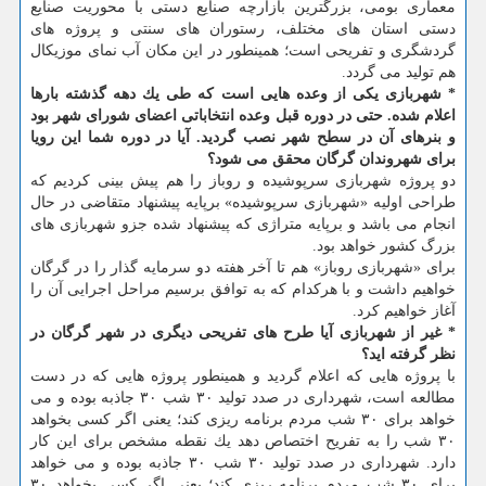
معماری بومی، بزرگترین بازارچه صنایع دستی با محوریت صنایع
دستی استان های مختلف، رستوران های سنتی و پروژه های
گردشگری و تفریحی است؛ همینطور در این مكان آب نمای موزیكال
هم تولید می گردد.
* شهربازی یكی از وعده هایی است كه طی یك دهه گذشته بارها
اعلام شده. حتی در دوره قبل وعده انتخاباتی اعضای شورای شهر بود
و بنرهای آن در سطح شهر نصب گردید. آیا در دوره شما این رویا
برای شهروندان گرگان محقق می شود؟
دو پروژه شهربازی سرپوشیده و روباز را هم پیش بینی كردیم كه
طراحی اولیه «شهربازی سرپوشیده» برپایه پیشنهاد متقاضی در حال
انجام می باشد و برپایه متراژی كه پیشنهاد شده جزو شهربازی های
بزرگ كشور خواهد بود.
برای «شهربازی روباز» هم تا آخر هفته دو سرمایه گذار را در گرگان
خواهیم داشت و با هركدام كه به توافق برسیم مراحل اجرایی آن را
آغاز خواهیم كرد.
* غیر از شهربازی آیا طرح های تفریحی دیگری در شهر گرگان در
نظر گرفته اید؟
با پروژه هایی كه اعلام گردید و همینطور پروژه هایی كه در دست
مطالعه است، شهرداری در صدد تولید ۳۰ شب ۳۰ جاذبه بوده و می
خواهد برای ۳۰ شب مردم برنامه ریزی كند؛ یعنی اگر كسی بخواهد
۳۰ شب را به تفریح اختصاص دهد یك نقطه مشخص برای این كار
دارد. شهرداری در صدد تولید ۳۰ شب ۳۰ جاذبه بوده و می خواهد
برای ۳۰ شب مردم برنامه ریزی كند؛ یعنی اگر كسی بخواهد ۳۰