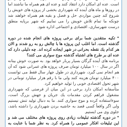
است. عده ای امكان دارد انتقاد كنند و عده ای هم همراه ما نباشند اما
در روزها و ماه های آینده كه شهرداری بخشی از پروژه های خویش را
شروع كند چنین مواردی حل و فصل و بقیه هم همراه خواهند شد
چونكه ما تمام تلاش خویش را می نماییم كه شهر برپایه منطق
درست شهرسازی، اقتصادی و اجتماعی اداره شود.
* تكیه منتقدین شما برای برخی پروژه های انجام شده در دوره
گذشته است. اما اغلب این پروژه ها با چالش رو به رو شدند و الان
هر كدام یك نقطه بحرانی در شهر ایجاده كرده اند. چه دلیلی دارد كه
عده ای بر طرح های اشتباه گذشته موج سواری می كنند؟
برنامه های آینده گرگان بسیار پربار خواهد بود. به صورت خوش بینانه
اگر در سال ۱۰۰ میلیارد تومان صرف پروژه های عمرانی شود كه آن
هم انجام نمی گیرد، شهرداری در طول چهار سال فقط می توانست
۴۰۰ میلیارد تومان هزینه كنند ولی ما با رقم هزار میلیارد تومانی در
شهر تحول اقتصادی خوبی را تولید خواهیم كرد.
متأسفانه امكان دارد برخی در این میان از فرصتی كه شهرداری
مشغول فراهم كردن مقدمات یك جریان و جهش بزرگ است،
سوءاستفاده كرده و موج سواری كنند. ما به دنبال تولید تنش نیستیم
ولی اگر واقعاً كسی قصد به حاشیه بردن شهرداری را داشته باشد،
جلوی وی می ایستیم.
* در دوره گذشته تبلیغات زیادی روی پروژه های مختلف می شد و
این تبلیغات افكار عمومی را همراه كرد. به نظر شما با عنایت به