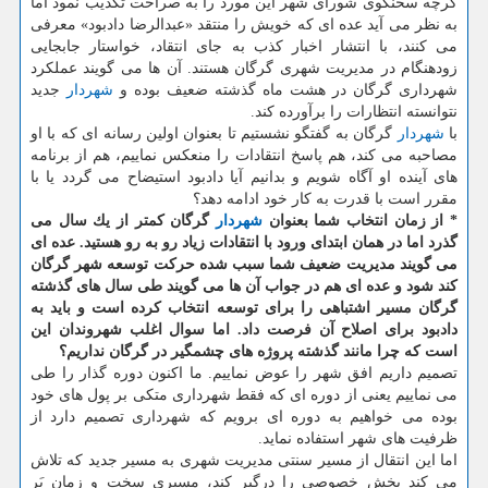
گرچه سخنگوی شورای شهر این مورد را به صراحت تكذیب نمود اما
به نظر می آید عده ای كه خویش را منتقد «عبدالرضا دادبود» معرفی
می كنند، با انتشار اخبار كذب به جای انتقاد، خواستار جابجایی
زودهنگام در مدیریت شهری گرگان هستند. آن ها می گویند عملكرد
شهرداری گرگان در هشت ماه گذشته ضعیف بوده و
شهردار
جدید
نتوانسته انتظارات را برآورده كند.
با
شهردار
گرگان به گفتگو نشستیم تا بعنوان اولین رسانه ای كه با او
مصاحبه می كند، هم پاسخ انتقادات را منعكس نماییم، هم از برنامه
های آینده او آگاه شویم و بدانیم آیا دادبود استیضاح می گردد یا با
مقرر است با قدرت به كار خود ادامه دهد؟
* از زمان انتخاب شما بعنوان
شهردار
گرگان كمتر از یك سال می
گذرد اما در همان ابتدای ورود با انتقادات زیاد رو به رو هستید. عده ای
می گویند مدیریت ضعیف شما سبب شده حركت توسعه شهر گرگان
كند شود و عده ای هم در جواب آن ها می گویند طی سال های گذشته
گرگان مسیر اشتباهی را برای توسعه انتخاب كرده است و باید به
دادبود برای اصلاح آن فرصت داد. اما سوال اغلب شهروندان این
است كه چرا مانند گذشته پروژه های چشمگیر در گرگان نداریم؟
تصمیم داریم افق شهر را عوض نماییم. ما اكنون دوره گذار را طی
می نماییم یعنی از دوره ای كه فقط شهرداری متكی بر پول های خود
بوده می خواهیم به دوره ای برویم كه شهرداری تصمیم دارد از
ظرفیت های شهر استفاده نماید.
اما این انتقال از مسیر سنتی مدیریت شهری به مسیر جدید كه تلاش
می كند بخش خصوصی را درگیر كند، مسیری سخت و زمان بَر