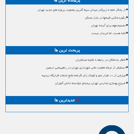
پربیننده ترین ها
از یادگار امام تا زیرگذر میدان سپاه آخرین وضعیت پروژه های جدید تهران
رکوردشکنی قیمتها در بازار مسکن
تصمیم مهم برای آینده تهران
خانه هست، اما خریدار نیست
پربحث ترین ها
اخطار به مالکان در رابطه با تخلیه مستأجران
استقبال از غرفه معاونت مالی شهرداری تهران در راهپیمایی اربعین
میزبانی از ۱۰ هزار بانو و کودک زائر کارنامه جامع خدمات قرارگاه زینبیه
شروع بهسازی مدارس تهران برمبنای خواسته دانش آموزان
جدیدترین ها