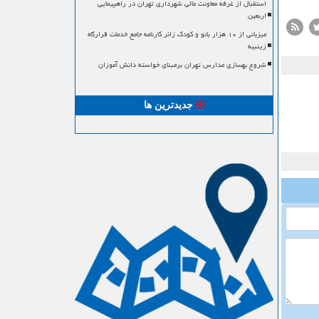
استقبال از غرفه معاونت مالی شهرداری تهران در راهپیمایی
اربعین
میزبانی از ۱۰ هزار بانو و کودک زائر کارنامه جامع خدمات قرارگاه
زینبیه
شروع بهسازی مدارس تهران برمبنای خواسته دانش آموزان
جدیدترین ها