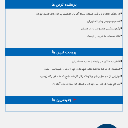
پربیننده ترین ها
از یادگار امام تا زیرگذر میدان سپاه آخرین وضعیت پروژه های جدید تهران
تصمیم مهم برای آینده تهران
رکوردشکنی قیمتها در بازار مسکن
خانه هست، اما خریدار نیست
پربحث ترین ها
اخطار به مالکان در رابطه با تخلیه مستأجران
استقبال از غرفه معاونت مالی شهرداری تهران در راهپیمایی اربعین
میزبانی از ۱۰ هزار بانو و کودک زائر کارنامه جامع خدمات قرارگاه زینبیه
شروع بهسازی مدارس تهران برمبنای خواسته دانش آموزان
جدیدترین ها