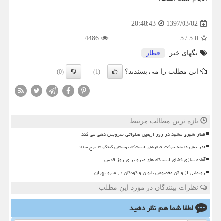
1397/03/02
20:48:43
4486
5
/
5.0
تگهای خبر:
قطار
این مطلب را می پسندید؟
(0)
(1)
تازه ترین مطالب مرتبط
قطار شهری مشهد در روز اربعین صلواتی سرویس دهی می کند
افزایش فاصله حرکت قطارهای ایستگاه بوستان گفتگو تا برج میلاد
آماده سازی فضای ایستگاه های مترو برای روز قدس
رونمایی از واگن مخصوص بانوان و کودکان در مترو تهران
نظرات بینندگان در مورد این مطلب
لطفا شما هم
نظر دهید