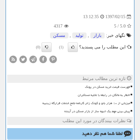
1397/02/15
13:12:35
4317
5
/
5.0
تگهای خبر:
بازار
,
تولید
,
مسكن
این مطلب را می پسندید؟
(0)
(1)
تازه ترین مطالب مرتبط
فهرست قیمت خرید مسکن در پونک
اخطار به مالکان در رابطه با تخلیه مستأجران
میزبانی از ۱۰ هزار بانو و کودک زائر کارنامه جامع خدمات قرارگاه زینبیه
پیش بینی مهم یک انبوه ساز از بازار مسکن در آینده
نظرات بینندگان در مورد این مطلب
لطفا شما هم
نظر دهید