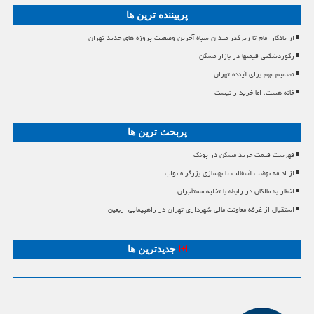
پربیننده ترین ها
از یادگار امام تا زیرگذر میدان سپاه آخرین وضعیت پروژه های جدید تهران
رکوردشکنی قیمتها در بازار مسکن
تصمیم مهم برای آینده تهران
خانه هست، اما خریدار نیست
پربحث ترین ها
فهرست قیمت خرید مسکن در پونک
از ادامه نهضت آسفالت تا بهسازی بزرگراه نواب
اخطار به مالکان در رابطه با تخلیه مستأجران
استقبال از غرفه معاونت مالی شهرداری تهران در راهپیمایی اربعین
جدیدترین ها