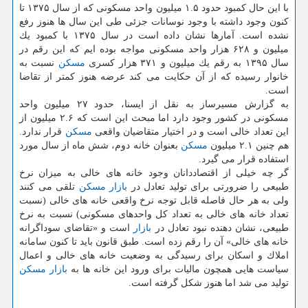
با این حال كمبود حدود ۱.۵ میلیون واحد مسكونی كه از سال ۱۳۷۵ تا
كنون وجود داشته با وجود نوسانات جزئی طی این سال ها هنوز رفع
نشده است. آمارها نشان داده است در سال ۱۳۷۵ با كمبود یك
میلیون و ۶۲۸ هزار واحد مسكونی مواجه بوده ایم كه این رقم در
سال ۱۳۹۵ به رقم یك میلیون و ۳۷۱ هزار كسری
مسكن
نسبت به
خانوار رسیده كه از آن حكایت می كند عرضه هنوز كمتر از تقاضا
است.
به گزارش مسیرساز به نقل از ایسنا، حدود ۲۷ میلیون واحد
مسكونی در كشور وجود دارد اما مبحث این است كه ۲.۶ میلیون از
این تعداد خالی است و در اختیار متقاضیان واقعی
مسكن
قرار ندارد.
هم چنین ۲.۱ میلیون
مسكن
بعنوان خانه دوم، شش ماه از سال مورد
استفاده قرار می گیرد.
گر چه خیلی از اقتصاددانان وجود خانه های خالی به میزان نرخ
طبیعی را ضرورتی برای تولید تعادل در
بازار
مسكن
تلقی می كنند
ولی به هر حال فاصله قابل توجه نرخ واقعی خانه های خالی (نسبت
تعداد خانه های خالی به تعداد كل واحدهای مسكونی) نسبت به نرخ
طبیعی، نشان دهنده نبود تعادل در
بازار
است و «تقاضای سوداگرانه
خانه های خالی» آن را رقم زده است. طبق قانون باید تا كنون سامانه
املاك و اسكان برای رسیدگی به وضعیت خانه های خالی و اعمال
سیاست هایی همچون مالیات برای ورود این خانه ها به
بازار
مسكن
تولید می شد اما هنوز شكل گرفته است.