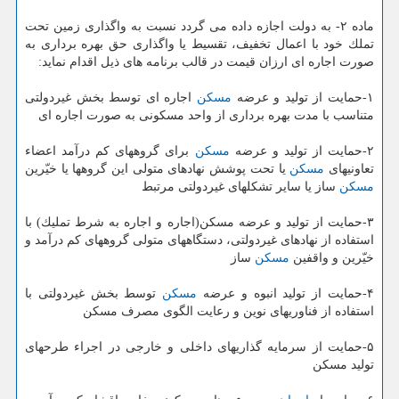
ماده ۲- به دولت اجازه داده می گردد نسبت به واگذاری زمین تحت
تملك خود با اعمال تخفیف، تقسیط یا واگذاری حق بهره برداری به
صورت اجاره ای ارزان قیمت در قالب برنامه های ذیل اقدام نماید:
۱-حمایت از تولید و عرضه
مسكن
اجاره ای توسط بخش غیردولتی
متناسب با مدت بهره برداری از واحد مسكونی به صورت اجاره ای
۲-حمایت از تولید و عرضه
مسكن
برای گروههای كم درآمد اعضاء
تعاونیهای
مسكن
یا تحت پوشش نهادهای متولی این گروهها یا خیّرین
مسكن
ساز یا سایر تشكلهای غیردولتی مرتبط
۳-حمایت از تولید و عرضه مسكن(اجاره و اجاره به شرط تملیك) با
استفاده از نهادهای غیردولتی، دستگاههای متولی گروههای كم درآمد و
خیّرین و واقفین
مسكن
ساز
۴-حمایت از تولید انبوه و عرضه
مسكن
توسط بخش غیردولتی با
استفاده از فناوریهای نوین و رعایت الگوی مصرف مسكن
۵-حمایت از سرمایه گذاریهای داخلی و خارجی در اجراء طرحهای
تولید مسكن