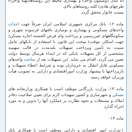
ده سال دومیلیون واحد) و بهسازی محیط این روستاها(تهیه واجراء
طرحهای هادی) كلیه روستاهای بالای
بیست خانوار محقق گردد.
ماده ۱۲- بانك مركزی جمهوری اسلامی ایران صرفاً جهت
احداث
واحدهای مسكونی و بهسازی و نوسازی بافتهای فرسوده شهری و
سكونتگاههای غیررسمی و پرداخت وام قرض الحسنه اجاره مسكن(
جهت اسكان موقت) مبحث این قانون با استفاده از بانكهای عامل
نسبت به تأمین وپرداخت تسهیلات بلندمدت در قالب سهمیه
مشخصی از كل تسهیلات بانكی كه در ابتداء هرسال توسط دولت
تعیین می گردد، اقدام می نماید. این تسهیلات بعد از
ساخت
واحدهای
مسكونی قابل انتقال به خریداران بوده و شرایط اعطاء تسهیلات و
بازپرداختها با پیشنهاد وزارت اموراقتصادی و دارایی به تصویب هیأت
وزیران خواهد رسید.
ماده ۱۳- وزارت بازرگانی موظف است با همكاری وزارتخانه های
مسكن
و شهرسازی و كشور تمهیدات لازم برای تعیین صلاحیت دفاتر
املاك و مستغلات و نحوه نظارت بر عملكرد آنها را تدوین و به مورد
اجراء گذارد.
ماده ۱۴-
۱-وزارت امور اقتصادی و دارایی موظف است با همكاری بانك