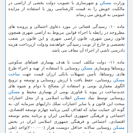
وزارت
مسكن
و شهرسازی با تصویب دولت بخشی از اراضی در
مالكیت خویش را به قیمت كارشناسی روز با استفاده از مزایده
عمومی به فروش می رساند.
ماده ۱۰- رسیدگی قضائی در مورد دعاوی احتمالی و پرونده های
مطروحه در رابطه با اجراء قوانین مربوط به اراضی شهری همچون
قانون زمین شهری، قانون اراضی شهری و این قانون در شعب
تخصصی و خارج از نوبت رسیدگی خواهدشد ودولت ازپرداخت هزینه
دادرسی ناشی از اجراء آن معاف می باشد.
ماده ۱۱- دولت مكلف است با هدف بهسازی فضاهای سكونتی
روستاها ونوسازی
مسكن
روستایی با استفاده از تهیه و اجراء طرح
هادی روستاها، تأمین تسهیلات بانكی ارزان قیمت جهت
ساخت
مسكن
روستایی، حفظ بافت با ارزش روستایی و توسعه و ترویج
الگوی معماری بومی و استفاده از مصالح با دوام و شیوه های
جدیدساخت در پیوند با فناوری بومی از بهسازی محیط و
مسكن
روستایی توسط بنیاد
مسكن
انقلاب اسلامی و از محل اعتبارات
مبحث این قانون و یا سایر اعتبارات تملك داراییهای سرمایه ای، به
گونه ای حمایت نماید كه اهداف كمی برنامه چهارم توسعه اقتصادی،
اجتماعی و فرهنگی جمهوری اسلامی ایران و برنامه پنجم توسعه
اقتصادی، اجتماعی و فرهنگی جمهوری اسلامی ایران در بخش
مسكن
روستایی سالانه حداقل دویست هزار (۲۰۰.۰۰۰)واحد (طی