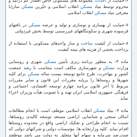
۶-حمایت از
احداث
مجموعه های مسكونی خاص اقشار كم درآمد و
محروم توسط بنیاد
مسكن
انقلاب اسلامی و خیّرین
مسكن
ساز(با
معرفی بنیاد
مسكن
انقلاب اسلامی
۷-حمایت از بهسازی و نوسازی و تولید و عرضه
مسكن
در بافتهای
فرسوده شهری و سكونتگاههای غیررسمی توسط بخش غیردولتی
۸-حمایت از كیفیت
ساخت
و ساز واحدهای مسكونی با استفاده از
پرداخت بخشی از هزینه های بیمه كیفیت.
ماده ۳- به منظور برنامه ریزی تأمین
مسكن
شهری و روستایی
وزارت
مسكن
و شهرسازی مكلف است متناسب با رشد جمعیت
كشور و مهاجرت، طرح جامع توسعه بیست ساله
مسكن
برای كلیه
شهرها و روستاها را برپایه مقررات این قانون و سایر مقررات
مربوط تا آخر قانون برنامه چهارم توسعه اقتصادی، اجتماعی و
فرهنگی جمهوری اسلامی ایران تهیه و با تصویب هیأت وزیران اجراء
نماید.
ماده ۴- بنیاد
مسكن
انقلاب اسلامی موظف است با انجام مطالعات
امكان سنجی و شناسایی اراضی مستعد توسعه كالبدی روستاها،
نسبت به انجام طراحی و تفكیك اراضی واقع در محدوده روستاها
اقدام نماید. كلیه وزارتخانه ها، مؤسسات دولتی و شركتهای دولتی كه
صددرصد سرمایه و سهام آنها متعلق به دولت می باشد موظفند