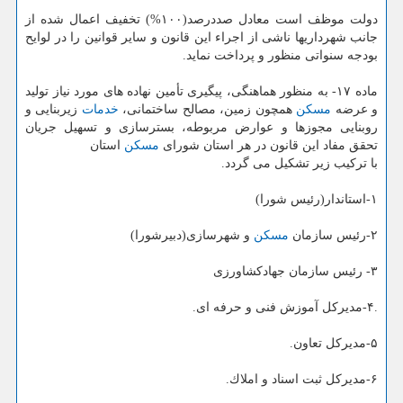
دولت موظف است معادل صددرصد(۱۰۰%) تخفیف اعمال شده از
جانب شهرداریها ناشی از اجراء این قانون و سایر قوانین را در لوایح
بودجه سنواتی منظور و پرداخت نماید.
ماده ۱۷- به منظور هماهنگی، پیگیری تأمین نهاده های مورد نیاز تولید
و عرضه
مسكن
همچون زمین، مصالح ساختمانی،
خدمات
زیربنایی و
روبنایی مجوزها و عوارض مربوطه، بسترسازی و تسهیل جریان
تحقق مفاد این قانون در هر استان شورای
مسكن
استان
با تركیب زیر تشكیل می گردد.
۱-استاندار(رئیس شورا)
۲-رئیس سازمان
مسكن
و شهرسازی(دبیرشورا)
۳- رئیس سازمان جهادكشاورزی
.۴-مدیركل آموزش فنی و حرفه ای.
۵-مدیركل تعاون.
۶-مدیركل ثبت اسناد و املاك.