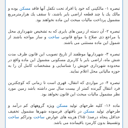
تبصره ۱- مالكینی كه خود یا افراد تحت تكفل آنها فاقد
مسكن
بوده و
مالك یك یا چند قطعه اراضی بایر باشند، تا سقف یك هزارمترمربع
مشمول پرداخت مالیات مبحث این ماده نخواهند بود.
تبصره ۲- آن دسته از زمین های بایری كه به تشخیص شهرداری محل
یا مراجع ذی صلاح با موانع قانونی
ساخت
و ساز مواجه باشند از
شمول این ماده مستثنی می باشند.
تبصره ۳- شهرداریها موظفند از تاریخ تصویب این قانون ظرف مدت
شش ماه، اراضی بایر با كاربری مسكونی مشمول این ماده واقع در
محدوده شهرداری خویش را شناسایی و مشخصات كامل آن را به
حوزه مالیاتی محل اعلام نمایند.
تبصره ۴- در مواردی كه انتقال، قهری است تا زمانی كه كوچكترین
فرد انتقال گیرنده كمتر از بیست سال سن داشته باشد زمین مورد
نظر مشمول مالیات مبحث این قانون نخواهد بود.
ماده ۱۶- كلیه طرحهای تولید
مسكن
ویژه گروههای كم درآمد و
طرحهای تولید
مسكن
در بافتهای فرسوده شهرها مشمول تخفیف
حداقل پنجاه درصد(۵۰%) هزینه های عوارض
ساخت
وتراكم
ساخت
وتقسیط بدون كارمزد باقیمانده می باشد.