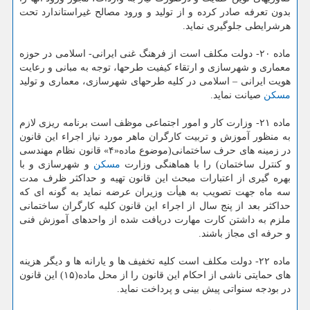
بدون تعرفه صادر كرده و از تولید و ورود مصالح غیراستاندارد تحت
هرشرایطی جلوگیری نماید.
ماده ۲۰- دولت مكلف است از فرهنگ غنی ایرانی- اسلامی در حوزه
معماری و شهرسازی و ارتقاء كیفیت طرحها، توجه به مبانی و رعایت
هویت ایرانی – اسلامی در كلیه طرحهای شهرسازی، معماری و تولید
مسكن
صیانت نماید.
ماده ۲۱- وزارت كار و امور اجتماعی موظف است برنامه ریزی لازم
به منظور آموزش و تربیت كارگران ماهر مورد نیاز اجراء این قانون
در زمینه های حرف ساختمانی(موضوع ماده«۴» قانون نظام مهندسی
و كنترل ساختمان) را با هماهنگی وزارت
مسكن
و شهرسازی و با
بهره گیری از اعتبارات مبحث این قانون تهیه و حداكثر ظرف مدت
سه ماه جهت تصویب به هیأت وزیران عرضه نماید به گونه ای كه
حداكثر بعد از پنج سال از اجراء این قانون كلیه كارگران ساختمانی
ملزم به داشتن كارت مهارت دریافت شده از واحدهای آموزش فنی
و حرفه ای مجاز باشند.
ماده ۲۲- دولت مكلف است كلیه تخفیف ها و یارانه ها و دیگر هزینه
های حمایتی ناشی از احكام این قانون را از محل ماده(۱۵) این قانون
در بودجه سنواتی پیش بینی و پرداخت نماید.