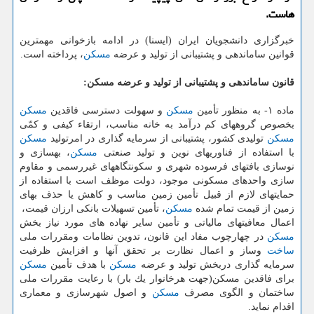
هاست.
خبرگزاری دانشجویان ایران (ایسنا) در ادامه بازخوانی مهمترین
قوانین ساماندهی و پشتیبانی از تولید و عرضه
مسكن
، پرداخته است.
قانون ساماندهی و پشتیبانی از تولید و عرضه مسكن:
ماده ۱- به منظور تأمین
مسكن
و سهولت دسترسی فاقدین
مسكن
بخصوص گروههای كم درآمد به خانه مناسب، ارتقاء كیفی و كمّی
مسكن
تولیدی كشور، پشتیبانی از سرمایه گذاری در امرتولید
مسكن
با استفاده از فناوریهای نوین و تولید صنعتی
مسكن
، بهسازی و
نوسازی بافتهای فرسوده شهری و سكونتگاههای غیررسمی و مقاوم
سازی واحدهای مسكونی موجود، دولت موظف است با استفاده از
حمایتهای لازم از قبیل تأمین زمین مناسب و كاهش یا حذف بهای
زمین از قیمت تمام شده
مسكن
، تأمین تسهیلات بانكی ارزان قیمت،
اعمال معافیتهای مالیاتی و تأمین سایر نهاده های مورد نیاز بخش
مسكن
در چهارچوب مفاد این قانون، تدوین نظامات ومقررات ملی
ساخت
وساز و اعمال نظارت بر تحقق آنها و افزایش ظرفیت
سرمایه گذاری دربخش تولید و عرضه
مسكن
با هدف تأمین
مسكن
برای فاقدین مسكن(جهت هرخانوار یك بار) با رعایت مقررات ملی
ساختمان و الگوی مصرف
مسكن
و اصول شهرسازی و معماری
اقدام نماید.