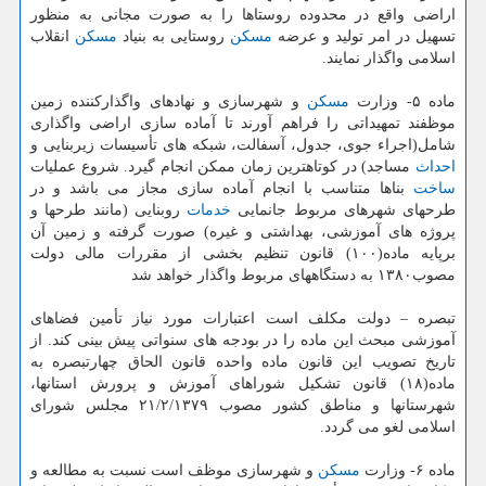
اراضی واقع در محدوده روستاها را به صورت مجانی به منظور
تسهیل در امر تولید و عرضه
مسكن
روستایی به بنیاد
مسكن
انقلاب
اسلامی واگذار نمایند.
ماده ۵- وزارت
مسكن
و شهرسازی و نهادهای واگذاركننده زمین
موظفند تمهیداتی را فراهم آورند تا آماده سازی اراضی واگذاری
شامل(اجراء جوی، جدول، آسفالت، شبكه های تأسیسات زیربنایی و
احداث
مساجد) در كوتاهترین زمان ممكن انجام گیرد. شروع عملیات
ساخت
بناها متناسب با انجام آماده سازی مجاز می باشد و در
طرحهای شهرهای مربوط جانمایی
خدمات
روبنایی (مانند طرحها و
پروژه های آموزشی، بهداشتی و غیره) صورت گرفته و زمین آن
برپایه ماده(۱۰۰) قانون تنظیم بخشی از مقررات مالی دولت
مصوب۱۳۸۰ به دستگاههای مربوط واگذار خواهد شد
تبصره – دولت مكلف است اعتبارات مورد نیاز تأمین فضاهای
آموزشی مبحث این ماده را در بودجه های سنواتی پیش بینی كند. از
تاریخ تصویب این قانون ماده واحده قانون الحاق چهارتبصره به
ماده(۱۸) قانون تشكیل شوراهای آموزش و پرورش استانها،
شهرستانها و مناطق كشور مصوب ۲۱/۲/۱۳۷۹ مجلس شورای
اسلامی لغو می گردد.
ماده ۶- وزارت
مسكن
و شهرسازی موظف است نسبت به مطالعه و