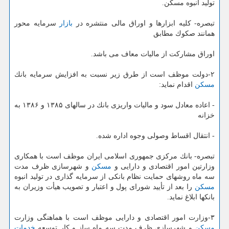
تولید انبوه مسكن.
تبصره- كلیه ابزارها و اوراق مالی منتشره در
بازار
سرمایه محور
همانند صكوك مطابق
اوراق مشاركت از مالیات معاف می باشد.
۲-دولت موظف است از طرق زیر نسبت به افزایش سرمایه بانك
مسكن
اقدام نماید:
- اعاده معادل سود و مالیات واریزی بانك در سالهای ۱۳۸۵ و ۱۳۸۶ به
خزانه
- انتقال اقساط وصولی وجوه اداره شده.
تبصره- بانك مركزی جمهوری اسلامی ایران موظف است با همكاری
وزارتین امور اقتصادی و دارایی و
مسكن
و شهرسازی ظرف مدت
سه ماه روشهای حمایت نظام بانكی از سرمایه گذاری در تولید انبوه
مسكن
را بعد از تأیید شورای پول و اعتبار و تصویب هیأت وزیران به
بانكها ابلاغ نماید.
۳-وزارت امور اقتصادی و دارایی موظف است با هماهنگی وزارت
مسكن
و شهرسازی ظرف مدت سه ماه ساز و كار توسعه
خدمات