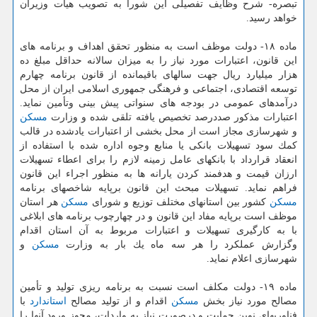
تبصره- شرح وظایف تفصیلی این شورا به تصویب هیأت وزیران
خواهد رسید.
ماده ۱۸- دولت موظف است به منظور تحقق اهداف و برنامه های
این قانون، اعتبارات مورد نیاز را به میزان سالانه حداقل مبلغ ده
هزار میلیارد ریال جهت سالهای باقیمانده از قانون برنامه چهارم
توسعه اقتصادی، اجتماعی و فرهنگی جمهوری اسلامی ایران از محل
درآمدهای عمومی در بودجه های سنواتی پیش بینی وتأمین نماید.
اعتبارات مذكور صددرصد تخصیص یافته تلقی شده و وزارت
مسكن
و شهرسازی مجاز است از محل بخشی از اعتبارات یادشده در قالب
كمك سود تسهیلات بانكی یا منابع وجوه اداره شده با استفاده از
انعقاد قرارداد با بانكهای عامل زمینه لازم را برای اعطاء تسهیلات
ارزان قیمت و هدفمند كردن یارانه ها به منظور اجراء این قانون
فراهم نماید. تسهیلات مبحث این قانون برپایه شاخصهای برنامه
مسكن
كشور بین استانهای مختلف توزیع و شورای
مسكن
هر استان
موظف است برپایه مفاد این قانون و در چهارچوب برنامه های ابلاغی
با به كارگیری تسهیلات و اعتبارات مربوط به آن استان اقدام
وگزارش عملكرد را هر سه ماه یك بار به وزارت
مسكن
و
شهرسازی اعلام نماید.
ماده ۱۹- دولت مكلف است نسبت به برنامه ریزی تولید و تأمین
مصالح مورد نیاز بخش
مسكن
اقدام و از تولید مصالح
استاندارد
با
فناوریهای نوین حمایت و درصورت نیاز به واردات، مجوز ورود آنها را