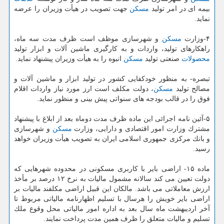
بیمه ای در امر تولید
مسكن
جهت تصویب در هیأت وزیران را عرضه
نماید.
۴-وزارت
مسكن
و شهرسازی موظف است ظرف مدت سه ماه،
راهكارهای تولید، واردات و به كارگیری ماشین آلات و ابزار تولید
محصولات
صنعتی تولید
مسكن
انبوه را به هیأت وزیران پیشنهاد نماید.
تبصره- به منظور خودكفایی كشور در تولید ابزار و ماشین آلات و
مصالح تولید
مسكن
، دولت مكلف است ارز مورد نیاز واردات اقلام
فوق را در قالب بودجه های سنواتی پیش بینی و منظور نماید.
۵-آئین نامه اجرائی این ماده ظرف مدت دوماه بعد از ابلاغ با پیشنهاد
مشترك وزارت امور اقتصادی و دارایی، وزارت
مسكن
و شهرسازی
و بانك مركزی جمهوری اسلامی ایران به تصویب هیأت وزیران خواهد
رسید.
ماده ۱۵- اراضی بایر با كاربری مسكونی در محدوده شهرهایی كه
دولت تعیین می كند سالانه مشمول مالیات به نرخ ۱۲ درصد بر مأخذ
ارزش معاملاتی می باشد. مالكان این قبیل اراضی مكلفند مالیات بر
اراضی بایر خویش را هرسال با تسلیم اظهارنامه مالیاتی مربوط تا
آخر اردیبهشت ماه سال بعد به اداره امور مالیاتی محل وقوع ملك
تسلیم و مالیات متعلق را ظرف همین مدت پرداخت نمایند.