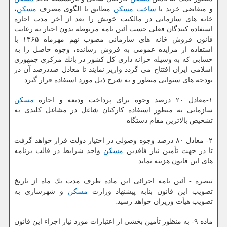
و متقاضی خرید یا
ساخت
مسكن
مطابق با الگوی مصرف
مسكن
،
خانه های سازمانی در مالكیت خویش را بعد از آخر مدت اجاره
استفاده كنندگان فعلی حسب آئین نامه مربوطه بدون اجبار به رعایت
قانون فروش خانه های سازمانی مصوب نهم مهرماه ۱۳۶۵ با
استفاده از مزایده عمومی به فروش رسانده، وجوه حاصل را به
حسابی كه به وسیله خزانه داری كل كشور در بانك مركزی جمهوری
اسلامی ایران افتتاح می گردد واریز نمایند تا معادل صددرصد آن در
بودجه های سنواتی منظور و به شرح ذیل مورد استفاده قرار گیرد
۱-معادل ۲۰ درصد وجوه برای پرداخت ودیعه و اجاره
مسكن
سازمانی به منظور استفاده كاركنان شاغل در مشاغل كلیدی به
تشخیص بالاترین مقام دستگاه
۲- معادل ۸۰ درصد وجوه وصولی در اختیار دولت قرار خواهد گرفت
تا در جهت تأمین نیاز فاقدین
مسكن
واجد شرایط در قالب برنامه
های این قانون هزینه نماید.
تبصره - آئین نامه اجرائی این ماده ظرف مدت یك ماه از تاریخ
تصویب این قانون بنابه پیشنهاد وزارت
مسكن
و شهرسازی به
تصویب هیأت وزیران خواهد رسید.
ماده ۹- به منظور تأمین بخشی از اعتبارات مورد نیاز اجراء این قانون