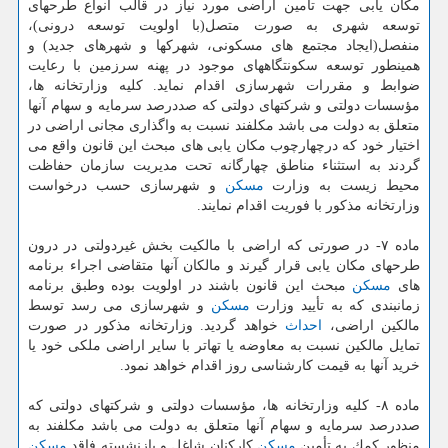
مكان یابی جهت تأمین اراضی مورد نیاز در قالب انواع طرحهای
توسعه شهری به صورت متصل(با اولویت توسعه درونی)،
منفصل(ایجاد مجتمع های مسكونی، شهركها و شهرهای جدید) و
همینطور توسعه سكونتگاههای موجود در پهنه سرزمین با رعایت
ضوابط و مقررات شهرسازی اقدام نماید. كلیه وزارتخانه ها،
مؤسسات دولتی و شركتهای دولتی كه صددرصد سرمایه و سهام آنها
متعلق به دولت می باشد مكلفند نسبت به واگذاری مجانی اراضی در
اختیار خود كه درچهارچوب مكان یابی های مبحث این قانون واقع می
گردند به استثناء مناطق چهارگانه تحت مدیریت سازمان حفاظت
محیط زیست به وزارت
مسكن
و شهرسازی حسب درخواست
وزارتخانه مذكور با فوریت اقدام نمایند.
ماده ۷- در صورتی كه اراضی با مالكیت بخش غیردولتی در درون
طرحهای مكان یابی قرار گیرند و مالكان آنها متقاضی اجراء برنامه
های
مسكن
مبحث این قانون باشند در اولویت بوده وطبق برنامه
زمانبندی كه به تأیید وزارت
مسكن
و شهرسازی می رسد توسط
مالكین اراضی،
احداث
خواهد گردید. وزارتخانه مذكور در صورت
تمایل مالكین نسبت به معاوضه یا تهاتر با سایر اراضی ملكی خود یا
خرید آنها به قیمت كارشناسی روز اقدام خواهد نمود.
ماده ۸- كلیه وزارتخانه ها، مؤسسات دولتی و شركتهای دولتی كه
صددرصد سرمایه و سهام آنها متعلق به دولت می باشد مكلفند به
منظور كمك به تأمین
مسكن
كاركنان شاغل و بازنشسته فاقد
مسكن