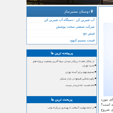
دوستان مسیرساز
آب شیرین کن - دستگاه آب شیرین کن
شرکت صنعتی سخت پوشش
فیش حج
قیمت بیسیم کنوود
پربیننده ترین ها
از یادگار امام تا زیرگذر میدان سپاه آخرین وضعیت پروژه های
جدید تهران
تصمیم مهم برای آینده تهران
رکوردشکنی قیمتها در بازار مسکن
خانه هست، اما خریدار نیست
ای مورد
پربحث ترین ها
ند است؟
از ادامه نهضت آسفالت تا بهسازی بزرگراه نواب
ای شروع