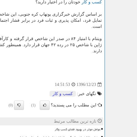
كسب و كار
خودتان را در اختیار دارید؟
بر اساس گزارش خبرگزاری یونهاپ كره جنوبی، این شاخص 
است.
ژاپن با شاخص ۲۵ در رده ۴۲ جهان قر
دارند.
1396/12/23
14:51:53
تگهای خبر:
كسب و كار
این مطلب را می پسندید؟
(0)
(1)
تازه ترین مطالب مرتبط
عوامل موثر در بهبود فضای کسب وکار