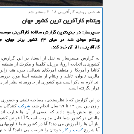
شاخص روحیه كارآفرینی ۲۰۱۸ منتشر شد
ویتنام كارآفرین ترین كشور جهان
ویتنام موفق شد در میان ۴۴ كشور برت
كارآفرینی را از آن خود كند.
به گزارش مسیرساز به نقل از ایسنا، در این گزارش، ك
كشورهای اتحادیه اروپا، برزیل، كلمبیا و مكزیك از منطقه آ
كانادا و آمریكا از منطقه آمریكای شمالی، چین، هند، ژاپن
مالزی، تایوان، تایلند و ویتنام از منطقه آسیا مورد بررس
اند. لازم به ذكر است هیچ كشوری از خاورمیانه نظیر ایرا
قرار نگرفته است.
و زن بین سن ۱۴ تا ۹۹ سال انجام شد،
شركت
كنندگان ب
در پنج بخش پاسخ دادند كه بعضی از آن ها عبارت اند ا
مالیاتی در كشور شما قابل مدیریت است؟ آیا قوانین كشور
نیاز آن ها را آموزش می دهد؟ آیا در كشور شما فناوریهای
آیا شروع
كسب و كار
خودتان را فرصت می دانید؟ آیا خانو