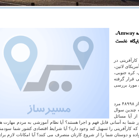
مسیرساز: در جدیدترین گزارش سالانه كارآفرینی موسسه Amway،
ر جهان، جایگاه نخست
ارآفرینی در
مریكای لاتین،
، كره جنوبی،
ی قرار گرفته
ن مورد بررسی
در این گزارش كه با نظرسنجی، مصاحبه تلفنی و حضوری از ۴۸۹۹۸ مرد
ه چندین سوال
ز آیا مسائل
 شما به آسانی قابل فهم و اجرا هستند؟ آیا نظام آموزشی به مردم مهارت ه
ی كه كارآفرینی را تسهیل كند وجود دارد؟ آیا شرایط اقتصادی كشور شما سودم
اده و دوستان شما را از شروع كارتان منصرف می كنند؟ آیا امكانات لازم بر