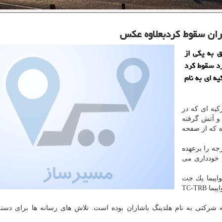
یران سقوط كردبعلاوه عكس
ق به یكی از
رد سقوط كرد
ه ای به نام
یه ای كه در
 و آتش گرفته
ه كه از صفحه
ه را برعهده
ه خودداری می
واپیما یك جت
بمباردیه مدل CL۶۰۴ بوده كه نام اختصاصی آن روی دم هواپیما TC-TRB
ه شركتی به نام هلدینگ باشاران بوده است. تلاش های رسانه ها برای دس