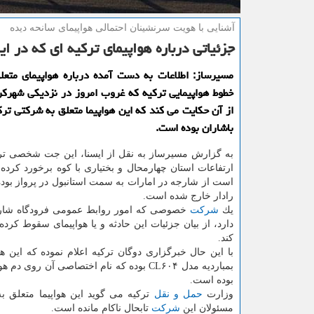
آشنایی با هویت سرنشینان احتمالی هواپیمای سانحه دیده
جزئیاتی درباره هواپیمای تركیه ای كه در ا
مسیرساز: اطلاعات به دست آمده درباره هواپیمای متعل
خطوط هواپیمایی تركیه كه غروب امروز در نزدیكی شهرك
از آن حكایت می كند كه این هواپیما متعلق به شركتی تركی
باشاران بوده است.
به گزارش مسیرساز به نقل از ایسنا، این جت شخصی ترك
ارتفاعات استان چهارمحال و بختیاری با كوه برخورد كرده
است از شارجه در امارات به سمت استانبول در پرواز بود
رادار خارج شده است.
یك
شركت
خصوصی كه امور روابط عمومی فرودگاه شارج
دارد، از بیان جزئیات این حادثه و یا هواپیمای سقوط كرد
كند.
با این حال خبرگزاری دوگان تركیه اعلام نموده كه این ه
بوده است.
وزارت
حمل و نقل
تركیه می گوید این هواپیما متعلق ب
مسئولان این
شركت
تابحال ناكام مانده است.