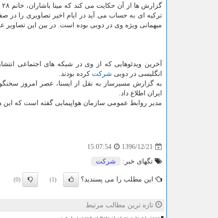
گزارش ها از آن حكایت می كند كه مینا باشاران، خانم ۲۸ ساله ای كه عضو هیات مدیره
تركیه ای به حساب می آید در ایام اخیر تصاویری را در 
میهمانی ویژه وی در دوبی بوده است. در بین این تصاویر 
آخرین ویدئوهایی كه از وی در شبكه های اجتماعی انتشا
انگلیسی در دوبی
شركت
كرده بودند.
به گزارش مسیرساز به نقل از ایسنا، عصر امروز سخنگ
ایران اطلاع داد.
مدیر روابط عمومی سازمان هواپیمایی گفته است كه این هواپیما ۱۱ سرنشین داشته كه ۸ نفر از آنها مسافر و ۳ نفر دیگر خدمه پر
1396/12/21
15:07:54
تگهای خبر:
شركت
این مطلب را می پسندید؟
(0)
(1)
تازه ترین مطالب مرتبط