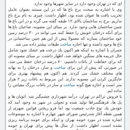
ای كه در تهران وجود دارد در سایر شهرها وجود ندارد.
وی با اشاره به مبحث برج باغ ها كه در این مستند بعنوان عامل
تخریب بافت ها عنوان شده بود، اظهار داشت: چیزی به نام برج باغ
نداریم. برج به ساختمان بالای ۱۲ طبقه گفته می گردد و در این باغ ها
چنین ساختمان هایی وجود ندارد. بر مبنای این مصوبه، صاحبان باغ ها
برای آنكه درختان خویش را حفظ كنند می توانند در ۳۰ درصد زمین
خود ساختمان بسازند كه معمولا پیش از این هم چنین ساختمانی در
باغ ها وجود داشته و تنها اجازه
ساخت
طبقات بیشتر داده می شد.
چمران با اشاره به اینكه هم اكنون یك درخت هم خشك شود شامل
حال جریمه های سنگین خواهد شد، اظهار داشت: بر مبنای مصوبه ای
كه برای حفاظت از باغات داشتیم، ۷۰ درصد درختان حفظ می شد،
در صورتی كه پیش از این برای
ساخت
و ساز، درختان را به بهانه
های مختلف خشك می كردند. هم اكنون هم پیشنهاد بهتری برای
جایگزین كردن این مصوبه ندارند. این مربوط به باغات زیر ۲ هزار
متر است و اجازه هیچ گونه
ساخت
و ساز در باغات بزرگ مقیاس را
نداده ایم.
با فروش تراكم در تهران، درآمد شهرداری چشمگیر شد. اتوبان ها و
پل ها، فرهنگسراها تولید شده و تحولی در شهر به وجود آمد كه
خودش یك نوع جاذب جمعیت بود اما فرو ریختن قوانین شهری از
همین نقطه آغاز شدرئیس شورای شهر چهارم با اشاره به موضوعات
اشاره شده در مورد حومه تهران و اینكه برای حومه برنامه ریزی
نشده است، اظهار داشت: از سال ها پیش برای تهران و حومه