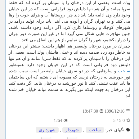
پوك است. بعضی از این درختان را با سیمان پر كرده اند كه فقط
سرپا بمانند و آن هم تنها دلیلش دود فراوانی است كه در این خیابان
وجود دارد وی ادامه داد: باید دید چرا روستاها آب و هوای خوب را رها
می كنند و به تهران گران و آلوده می آیند. باید برای تولید درآمد در
شهرهای كوچك و روستاها كاری كرد. اگر درآمد وجود داشته باشد،
چنین مهاجرت هایی شكل نمی گیرد اما در غیر این صورت دور تهران
را دیوار بكشیم، شهر را گران نماییم باز هم این اتفاق می افتد.
چمران در مورد درختان ولیعصر هم اظهار داشت: بیشتر این درختان
به خاطر دود زیاد صدمه دیده اند و خیلی هایشان پوك است. بعضی از
این درختان را با سیمان پر كرده اند كه فقط سرپا بمانند و آن هم تنها
دلیلش دود فراوانی است كه در این خیابان وجود دارد. همینطور
ساخت
و سازهایی كه در دو سوی خیابان ولیعصر است سبب شده
نور خورشید به درختان نرسد كه مصوبه ای داشتیم كه این ساختمان
ها باید عقب نشینی كنند تا نور خورشید به درختان بتابد. اگر دقت كنید
این درختان به جهت اینكه نور بگیرند به سمت میانه خیابان خم شده
اند.
1396/12/16
18:47:30
4264
5
/
5.0
تگهای خبر:
ساخت
,
شهردار
,
شهرداری