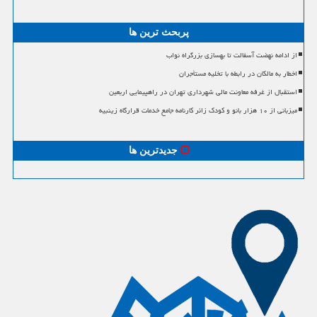
پربحث ترین ها
از ادامه نهضت آسفالت تا بهسازی بزرگراه نواب
اخطار به مالکان در رابطه با تخلیه مستأجران
استقبال از غرفه معاونت مالی شهرداری تهران در راهپیمایی اربعین
میزبانی از ۱۰ هزار بانو و کودک زائر کارنامه جامع خدمات قرارگاه زینبیه
جدیدترین ها