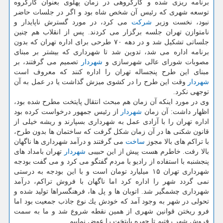
برنامه ریزی شده و كارگروهی در زمان پهلوی بعنوان كارگروه
توسعه شهری كه رئیس آن شخص شاه بود و اگر در جلسات حاضر
نبود، نخست وزیر
شركت
می كرد، در مورد گسترش ناپایدار و
نامتوازن تهران جلسه برگزار می كردند. پس از انقلاب هم چنین
جلساتی تشكیل شد و در دهه ۷۰ طرحی برای اداره تهران كه بدون
برنامه اداره می شد، تدوین شد تا شهرداری كه بیشتر بر مبنای
مصوبات شورای عالی شهرسازی و
شهردار
تصمیم می گرفتند، بر
مبنای این طرح پنجساله تهران را اداره كنند كه معروف است
شهردار
وقت این طرح را در كشوی میزش گذاشت یا در عمل به آن
توجهی نكرد.
وی در مورد اینكه آن زمان هم مبحث انتقال پایتخت مطرح شده بود،
اظهار داشت: آن زمان
شهردار
از رئیس جمهور درخواست كرده بود
اداره تهران را با آزادی عمل به شهرداری بسپارند و ریشه خیلی از
قانون شكنی ها در آن زمان شكل گرفت كه ساختمان ها بدون طرح،
با تراكم های بالا مجوز
ساخت
می گرفتند و درآمد شهرداری ها ناگهان
بالا رفت. خاطرم هست پیش از این حبیبی
شهردار
تهران بامداد های
پنجشنبه با استفاده از رادیو با مردم گفتگو می كرد و می گفت بودجه
شهرداری تهران ۱۵ میلیارد تومان است و با این بودجه به درستی
نمی گردد شهر را اداره كرد اما ناگهان با فروش تراكم، درآمد
شهرداری چشمگیر شد. اتوبان ها و پل ها، فرهنگسراها تولید شده و
تحولی در شهر به وجود آمد كه خودش یك نوع جاذب جمعیت بود اما
فرو ریختن قوانین شهری از همین نقطه شروع شد و ما به سمت
فروش شهر رفتیم تا چهره پایتخت را عوض نماییم.