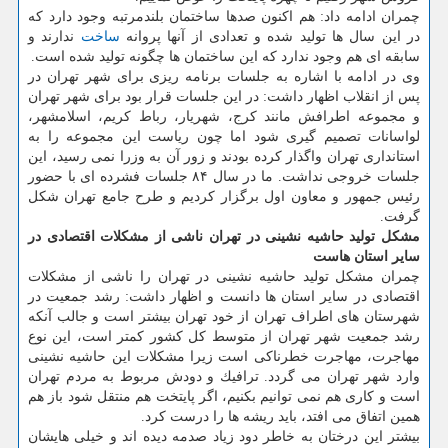
چمران ادامه داد: هم اكنون صدها ساختمان بلندمرتبه وجود دارد كه
در این سال ها تولید شده و تعدادی از آنها پروانه
ساخت
ندارند و
سابقه ای هم وجود ندارد كه این ساختمان ها چگونه تولید شده است.
وی در ادامه با اشاره به جلسات برنامه ریزی برای شهر تهران در
پس از انقلاب اظهار داشت: در این جلسات قرار بود برای شهر تهران
و مجموعه اطرافش مانند كرج، شهریار، رباط كریم، اسلامشهر،
لواسانات تصمیم گیری شود اما چون ریاست این مجموعه را به
استانداری تهران واگذار كرده بودند و زور آن به وزرا نمی رسید، این
جلسات خروجی نداشت. ما در سال ۸۴ جلسات فشرده ای با حضور
رئیس جمهور و معاون اول برگزار كردیم و طرح جامع تهران شكل
گرفت.
مشكل تولید حاشیه نشینی در تهران ناشی از مشكلات اقتصادی در
سایر استان هاست
چمران مشكل تولید حاشیه نشینی در تهران را ناشی از مشكلات
اقتصادی در سایر استان ها دانست و اظهار داشت: رشد جمعیت در
شهرستان های اطراف تهران از خود تهران بیشتر است و جالب آنكه
رشد جمعیت شهر تهران از متوسط كل كشور كمتر است، این نوع
مهاجرت، مهاجرت خطرناكی است زیرا مشكلات این حاشیه نشینی
وارد شهر تهران می گردد. ترافیك و دودش مربوط به مردم تهران
است و كاری هم نمی توانیم بكنیم، اگر پایتخت هم منتقل شود باز هم
همین اتفاق می افتد، باید ریشه ها را درست كرد.
بیشتر این درختان به خاطر دود زیاد صدمه دیده اند و خیلی هایشان