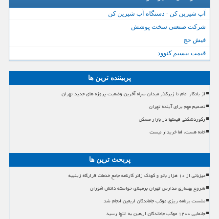
آب شیرین کن - دستگاه آب شیرین کن
شرکت صنعتی سخت پوشش
فیش حج
قیمت بیسیم کنوود
پربیننده ترین ها
از یادگار امام تا زیرگذر میدان سپاه آخرین وضعیت پروژه های جدید تهران
تصمیم مهم برای آینده تهران
رکوردشکنی قیمتها در بازار مسکن
خانه هست، اما خریدار نیست
پربحث ترین ها
میزبانی از ۱۰ هزار بانو و کودک زائر کارنامه جامع خدمات قرارگاه زینبیه
شروع بهسازی مدارس تهران برمبنای خواسته دانش آموزان
نشست برنامه ریزی موکب جاماندگان اربعین انجام شد
جانمایی ۱۲۰۰ موکب جاماندگان اربعین به انتها رسید