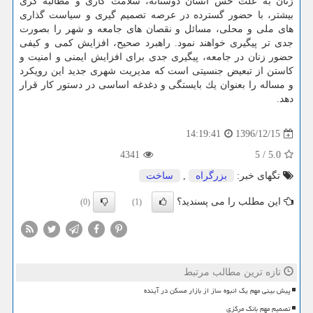
زنان به علت حس انسان دوستانه، سلامت كاری و مطالبه گری
بیشتر، با حضور گسترده در عرصه تصمیم گیری و سیاست گذاری
های ملی و محلی، مسائل و نقصان های جامعه و شهر را بصورت
جدی تر پیگیری خواهند نمود. راهبرد صحیح، افزایش كمی و كیفی
حضور زنان در جامعه، پیگیری جدی برای افزایش ایمنی و امنیت و
كاستن از تبعیض جنسیتی است كه مدیریت شهری جدید این رویكرد
و مساله را بعنوان یك بایستگی و دغدغه اساسی در دستور كار قرار
دهد.
1396/12/15
14:19:41
4341
5
/
5.0
تگهای خبر:
بزرگراه
,
ساخت
این مطلب را می پسندید؟
(0)
(1)
تازه ترین مطالب مرتبط
پیش بینی مهم یک انبوه ساز از بازار مسکن در آینده
تصمیم مهم بانک مرکزی