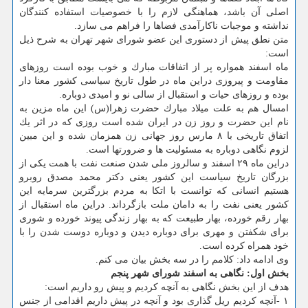
اصلی آن باشد، هماهنگی لازم را با خصوصیات استفاده كنندگان
نداشته و موجبات ناكارآمدی فضاها را فراهم می سازد.
متن نطق پیش از دستوری این عضو شورای شهر تهران به شرح ذیل
است:
ماه اسفند همواره پر از اتفاقات مبارك و خوب بوده است روزهای
مقاومت و پیروزی دراین ماه در طول تاریخ سیاسی كشور معنا دار
بوده و روزهای حیات و استقبال از سالی نو و امیدی دوباره.
امسال هم به علت میلاد مبارك حضرت زهرا(س) این ماه مزین به
نام این حضرت و روز زن در ایران شده است روزی كه در اثر یك
اتفاق تاریخی با ۸ مارس روز جهانی زن همزمان شده و این مبین
لزوم نگاهی دوباره به مسئولیت ها و ضرورتها است.
دراین ماه ۲۹ اسفند و سالروز ملی شدن صنعت نفت با همت یكی از
بزرگان تاریخ سیاست این كشور یعنی دكتر محمد مصدق روبرو
هستیم انسانی كه توانست با اتكا به مردم بزرگترین سرمایه این
كشور یعنی نفت را به دامان ملت بازگرداند. دراین ماه استقبال از
بهار رقم خورده، بهار طبیعت كه به بهار زندگی پیوند خورده و شوری
برای شكفتن و مهری برای دوباره دیدن و دوباره دوست شدن را با
خود همراه كرده است.
وی ادامه داد: كلامم را در سه بخش بیان می كنم.
بخش اول: نگاهی به اسفند شورای شهر پنجم
هدف از این بخش نگاهی به آنچه كردیم و پیش رو داریم است:
۱ -آنچه كردیم ریل گذاری بود و آنچه در پیش داریم اقدامی از جنس