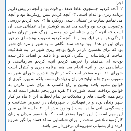
اجرا
۲- آنچه كردیم جستجوی نقاط ضعف و قوت بود و آنچه در پیش داریم
برنامه ریزی و اقدام است، ۳- آنچه كردیم تبیین رویكردها بود و آنچه
می نماییم نظارت بر عملیاتی شدن رویكرد ها ۴- آنچه كردیم بررسی
و تصویب بودجه بود و آنچه می نماییم كوشش برای عملیاتی شدن ان
است ۵- آنچه كردیم شناسایی دو معضل بزرگ شهر تهران یعنی
الودگی هوا و ترافیك بود و ۶- آنچه كردیم تصویب بودجه ای درخور
برای این دو هدف بود بودجه سند نگاهی ما به شهر و مردمان شهر
بود كه برای نخستین بار در تاریخ بودجه ریزی شهر در اینه شفافیت
مباحث كارشناسانه را پیگیری كردیم و با تاكید بر اهداف ذكر شده
بودجه ای هدفمند را تعریف كردیم آنچه كردیم سازماندهی و
ساماندهی بود و آنچه انجام مید هیم برنامه ریزی و كنترل است
شورای ۲۱ نفره مفتخر است كه در تاریخ ۵ دوره شورای شهر به
تصویب طرح ها و لوایح فراوان و زیاد دل نبسته بلكه به بهره گیری از
قوانین تنظیم یافته پیشین و رفع كاستی ها برای عمل نكردن به
قوانین پرداخته است. شورای ۲۱ نفره دور پنجم مفتخر است كه به
رغم همه كاستی های و مشكلات در تمام لحظات این ۶ ماه در كنار
شهر وندان بوده و بر تعهداتش با شهروندان در خصوص شفافیت و
پاسخگویی باقی مانده است ( وجوود بیش از ۴۰ جلسه علنی مبین
این مهم است ). این شورا مفتخر است كه با حضور مردان و زنان
كارآزموده تلاشی سخت را برای شناسایی منافذ فساد برانگیز شروع
كرده و از پشتیانی شهروندان برخوردار می باشد.