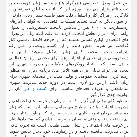
نفع حمل ونقل خصوصی (بزرگراه ها) مستقیما زنان فرودست را
تحت تاثیر قرار می دهد. بویژه این كه اغلب مناطق فقیرنشین و
كارگری از مراكز كار و اشتغال قلب شهر فاصله بسیار زیادی دارند.
از سوی دیگر به علت تشدید مشكلات اقتصادی، به گواهی آمارهای
رسمیقریب به ۶۰۰۰ نفر از ساكنین پایتخت دستفروشی را بعنوان
راهی برای امرار معاش انتخاب كردند. به علت آنكه زنان در بحران
های اقتصادی اولین كسانی هستند كه از چرخه اقتصاد رسمی كنار
گذاشته می شوند، بخش عمده از این كسبه پایتخت را علی رغم
شرایط سخت محیط كاری زنان تشكیل میدهند، ازاین رو
دستفروشی برای خیلی از افراد بویژه برای بخشی از زنان فعالیتی
حیاتی است كه با اتخاذ رویكردهای خلاقانه در مدیریت شهری این
پدیده می تواند بدیلی برای همه تلاش های برنامه ریزان به منظور
زنده كردن فضاهای عمومی و تولید امنیت در فضاهای شهری برای
زنان باشد. ازاین رو لازم است در دوره جدید مدیریت شهری
ساماندهی و تعریف فضاهای مناسب برای
كسب و كار
آنان در
اولویت جدی قرار گیرد.
به طور كلی وقتی این گزاره كه سهم زنان در عرصه های اجتماعی و
مدیریت افزایش یابد را مطرح می نماییم، منظور این است كه زنان
هم مانند مردان تجربه كاری به دست بیاورند كه چطور رفتار حرفه
ای داشته باشند و وقتی ما به آن ها فرصت ندادیم كه استعدادهایشان
در عرصه های اجتماعی را نشان دهند، طبیعی است كه تجربه كافی
برای مدیریت نداشته باشند و در رفتارهای خود دچار چالش شوند.