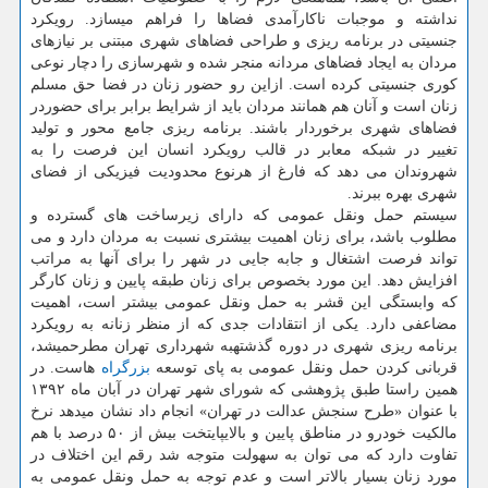
نداشته و موجبات ناكارآمدی فضاها را فراهم میسازد. رویكرد
جنسیتی در برنامه ریزی و طراحی فضاهای شهری مبتنی بر نیازهای
مردان به ایجاد فضاهای مردانه منجر شده و شهرسازی را دچار نوعی
كوری جنسیتی كرده است. ازاین رو حضور زنان در فضا حق مسلم
زنان است و آنان هم همانند مردان باید از شرایط برابر برای حضوردر
فضاهای شهری برخوردار باشند. برنامه ریزی جامع محور و تولید
تغییر در شبكه معابر در قالب رویكرد انسان این فرصت را به
شهروندان می دهد كه فارغ از هرنوع محدودیت فیزیكی از فضای
شهری بهره ببرند.
سیستم حمل ونقل عمومی كه دارای زیرساخت های گسترده و
مطلوب باشد، برای زنان اهمیت بیشتری نسبت به مردان دارد و می
تواند فرصت اشتغال و جابه جایی در شهر را برای آنها به مراتب
افزایش دهد. این مورد بخصوص برای زنان طبقه پایین و زنان كارگر
كه وابستگی این قشر به حمل ونقل عمومی بیشتر است، اهمیت
مضاعفی دارد. یكی از انتقادات جدی كه از منظر زنانه به رویكرد
برنامه ریزی شهری در دوره گذشتهبه شهرداری تهران مطرحمیشد،
قربانی كردن حمل ونقل عمومی به پای توسعه
بزرگراه
هاست. در
همین راستا طبق پژوهشی كه شورای شهر تهران در آبان ماه ۱۳۹۲
با عنوان «طرح سنجش عدالت در تهران» انجام داد نشان میدهد نرخ
مالكیت خودرو در مناطق پایین و بالایپایتخت بیش از ۵۰ درصد با هم
تفاوت دارد كه می توان به سهولت متوجه شد رقم این اختلاف در
مورد زنان بسیار بالاتر است و عدم توجه به حمل ونقل عمومی به