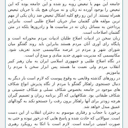
جامعه این مهم با تبعیض روبه رو شده و این جامعه بوده كه این
تبعیض را بوجود آورده نه زنان و نه مردان هیچ یك با جریان تبعیض
همراه نیستند. از این رو رفع كلیه اشكال تبعیض ضد زنان یكی از مهم
ترین مولفه های گفتمان ساز جریان اصلاح طلبی است. بنابراین
پرداختن به مسائل زنان نه در مناسبت ها و زادروزها بلكه در متن
گفتمان اصلاحات است.
زبان سخن در ادبیات اصلاح طلبان ادبیات مردم محورانه است و
پایگاه رای آوری آنان مردم هستند بنابراین باید روند گفتگو میان
شورای شهر و مردم در عرصه مكانیسمی جدید تعریف شود.
مكانیسمی كه مدیریت شهری جدید منادی و مبدع آن است.
در نگاه اصلاح طلبی و جمهوری اسلامی ایران به بیان رهبر كبیر
انقلاب مردم ولی نعمت ما هستند پس ابزار سخن با مردم را
بیاموزیم.
در روزهای گذشته وقایعی به وقوع پیوست كه لازم است بار دیگر به
دنبال جستجوی راهكار گفتگو با مردم از نگاه پذیرش انواع شكاف
های موجود در جامعه بخصوص شكاف نسلی و شكاف جنسیتی و
شكاف طبقاتی بود. شكافهایی كه اگر برنامه ریزان و تصمیم گیران
هرچه زودتر برای آنها راهكار برون رفت را جستجو نكند به گودالهای
عمیق مبدل خواهد شد.
برخورد با حجاب و رفتاری موسوم به دختران انقلاب از این دست
است. سوالاتی كه حادث شده و پاسخ هایی كه درخور نبوده و حتی به
صورت امنیتی درآمده است. لازم است با اتكا به رویكرد رهبری