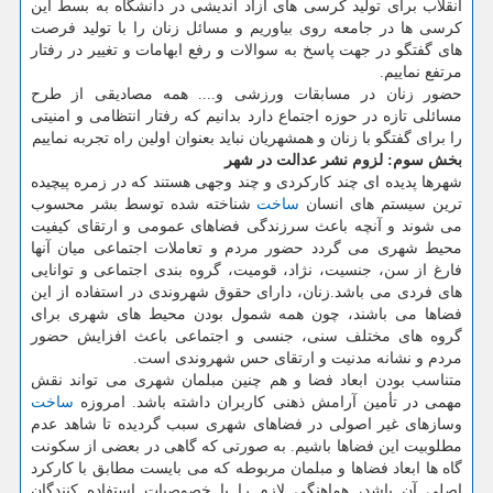
انقلاب برای تولید كرسی های آزاد اندیشی در دانشگاه به بسط این
كرسی ها در جامعه روی بیاوریم و مسائل زنان را با تولید فرصت
های گفتگو در جهت پاسخ به سوالات و رفع ابهامات و تغییر در رفتار
مرتفع نماییم.
حضور زنان در مسابقات ورزشی و.... همه مصادیقی از طرح
مسائلی تازه در حوزه اجتماع دارد بدانیم كه رفتار انتظامی و امنیتی
را برای گفتگو با زنان و همشهریان نباید بعنوان اولین راه تجربه نماییم
بخش سوم: لزوم نشر عدالت در شهر
شهرها پدیده ای چند كاركردی و چند وجهی هستند كه در زمره پیچیده
ترین سیستم های انسان
ساخت
شناخته شده توسط بشر محسوب
می شوند و آنچه باعث سرزندگی فضاهای عمومی و ارتقای كیفیت
محیط شهری می گردد حضور مردم و تعاملات اجتماعی میان آنها
فارغ از سن، جنسیت، نژاد، قومیت، گروه بندی اجتماعی و توانایی
های فردی می باشد.زنان، دارای حقوق شهروندی در استفاده از این
فضاها می باشند، چون همه شمول بودن محیط های شهری برای
گروه های مختلف سنی، جنسی و اجتماعی باعث افزایش حضور
مردم و نشانه مدنیت و ارتقای حس شهروندی است.
متناسب بودن ابعاد فضا و هم چنین مبلمان شهری می تواند نقش
مهمی در تأمین آرامش ذهنی كاربران داشته باشد. امروزه
ساخت
وسازهای غیر اصولی در فضاهای شهری سبب گردیده تا شاهد عدم
مطلوبیت این فضاها باشیم. به صورتی كه گاهی در بعضی از سكونت
گاه ها ابعاد فضاها و مبلمان مربوطه كه می بایست مطابق با كاركرد
اصلی آن باشد، هماهنگی لازم را با خصوصیات استفاده كنندگان