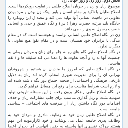
بخش دوم: روز زن و روز جهانی زن
موضوع زنان و زن در جریان اصلاح طلبی در تفاوت رویكردها است.
اصلاح طلبان با تاكید بر مقام انسان و باور اینكه زن بودن و مرد بودن
تفاوتی در ماهیت انسانی آنها تولید نمی كند و مصداق این رویكرد را
جایگاه بلند مرتبه حضرت زهرا ( س) و نگاه عمیق و جدی و انسانی
حضرت رسول به وی را، می دانند.
زن در نگاه اصلاح طلبی انسانی توانمند و هوشمند است كه در مقام
بندگی با برادران خود همسان است و در مقام تقوا هیچ تفاوتی با
دیگران ندارد.
در نگاه اصلاح طلبی گام های رو به جلو برای زنان و مردان ربطی به
جنسیت آنها ندارد و آنچه تفاوت ها را معنا می كند سلیقه ها و ذائقه
هاست.
در نگاه اصلاح طلبی كه امروز ما منادیان ان هستیم و شهروندان
تهرانی ان را برای مدیریت شهری انتخاب كرده اند زنان به دلایل
تاریخی فرهنگی و اجتماعی از صحنه اجتماع دور نگه داشته شده اند
و لازم است شرایط مناسب برای رفع این مسائل فراهم گردد.
در نگاه اصلاح طلبی راهكار برون رفت از این مسئله تاریخی تولید
سهمیه مثبت و ریل گذاری مناسب برای جلب مشاركت زنان و حذف
اقدامات دور نگاه داشتن زنان از ظرفیت های اجتماعی – سیاسی
جامعه است.
در نگاه اصلاح طلبی زنان خود به وظایف مادری و مردان خود به
وظایف پدری جامعه عمل می پوشانند و خود كارآزموده این مهم
هستند چراكه نقشهای آنها وابسته به جنس آنهاست اما بعنوان اعضا