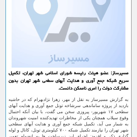
مسیرساز: عضو هیئت رئیسه شورای اسلامی شهر تهران، تكمیل
سریع شبكه جمع آوری و هدایت آبهای سطحی شهر تهران بدون
مشاركت دولت را امری ناممكن دانست.
به گزارش مسیرساز به نقل از مهر، زهرا نژادبهرام كه در حاشیه
بازدید از پروژه ساماندهی سرشاخه تونل جمع آوری و هدایت آبهای
سطحی ۱۷ شهریور- پیروزی سخن می گفت، با بیان آنكه احتمال
وقوع سیلاب همچنان یكی از مخاطرات تهدیدكننده امنیت شهروندان
به شمار می آید، تكمیل شبكه جمع آوری و هدایت آبهای سطحی
شهر تهران را نیازمند تكمیل شبكه ۷۰۰ كیلومتری تونل، كانال و لوله
گذاری ذكر و افزود: اجرای این زیرساخت ها به انضمام تعمیر