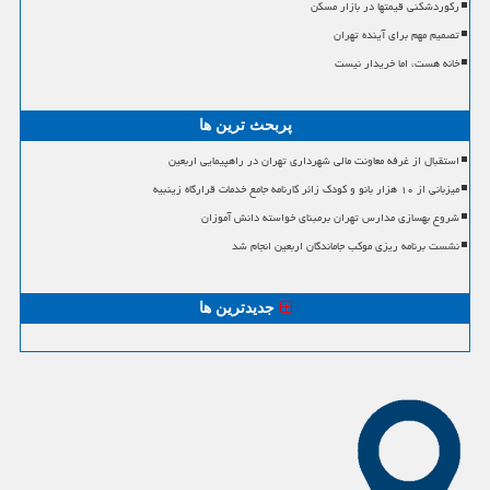
رکوردشکنی قیمتها در بازار مسکن
تصمیم مهم برای آینده تهران
خانه هست، اما خریدار نیست
پربحث ترین ها
استقبال از غرفه معاونت مالی شهرداری تهران در راهپیمایی اربعین
میزبانی از ۱۰ هزار بانو و کودک زائر کارنامه جامع خدمات قرارگاه زینبیه
شروع بهسازی مدارس تهران برمبنای خواسته دانش آموزان
نشست برنامه ریزی موکب جاماندگان اربعین انجام شد
جدیدترین ها