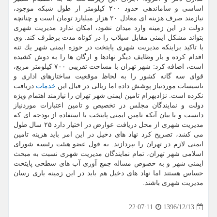
اساسی و ساماندهی حدود ۲۰۰ كیلومتر از طول شبكه موجود،
نیازمند صرف هزینه ای معادل ۲۰ هزار میلیارد تومان است و چنانچه
دولت در این زمینه وارد میدان نشود، امكان ندارد مدیریت شهری
بتواند مشكل ایمنی مقابل سیلاب را در كوتاه مدت برطرف كند. وی
با تاكید براینكه مدیریت شهری پایتخت در حوزه ایمنی شهر یك تنه
اقدام كرده و بار وظایف دیگر نهادها و ارگان ها را به دوش كشیده
است، اضافه كرد: شهر تهران با مساحت تقریبی ۷۰۰ كیلومتر مربع،
قوای سه گانه كشور را به لحاظ موقعیت ساختارهای اداری و
تاسیسات موردنیاز پوشش داده اما ریالی در قبال این
خدمات
دریافت
نكرده است. نژادبهرام تامین ایمنی شهر تهران را نیازمند اهتمام ویژه
دولت و نمایندگان مجلس در تخصیص و تامین اعتبارات موردنیاز
دانست و با بیان آنكه تامین ایمنی پایتخت با استفاده از بودجه ای كه
مدیریت شهری از محل دریافت عوارض در اختیار دارد ۲۵ سال طول
می كشد، تصریح كرد نهاد های دخیل در این امر باید هزینه تامین
ایمنی لازم در تهران را بپردازند. به قول عضو هیئت رئیسه شورای
اسلامی شهر تهران، تمام نمایندگان مدیریت شهری نسبت به مبحث
ایمنی شهر و به خصوص مساله جمع آوری آب های سطحی پایتخت
حساس هستند اما نهاد های دخیل هم باید در این زمینه یاری رسان
مدیریت شهری باشند.
1396/12/13
22:07:11