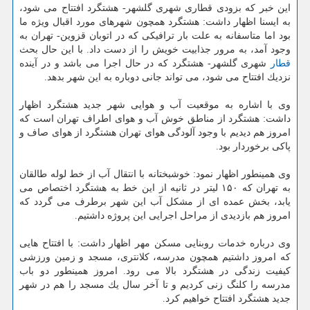
این خبر كه بزودی قطاری شهری گلشهر- هشتگرد افتتاح می شود،
به ایسنا اظهار داشت: هشتگرد همچون شهرهای مورد اقبال ویژه ما
بود اما متاسفانه به علت بار ترافیكی كه در اتوبان قزوین- تهران به
وجود آمد، به مرور جذابیت خویش را از دست داد. با این حال بحث
قطار
شهری گلشهر- هشتگرد كه در حال اجرا می باشد و در آینده
نزدیك افتتاح می شود، می تواند جانی دوباره به این شهر بدهد.
وی با اشاره به موقعیت آب و هوایی شهر جدید هشتگرد اظهار
داشت: هشتگرد از مناطق خوش آب و هوای اطراف تهران است كه
امروز هم دیدیم با وجود آلودگی هوای تهران هشتگرد از هوای صاف و
پاكی برخوردار بود.
وی همینطور اظهار نمود: خوشبختانه با انتقال آب از خط لوله طالقان
به تهران كه ۱۵۰ لیتر در ثانیه از این خط به هشتگرد اختصاص می
یابد، بخش عمده ای از مشكل آب این شهر برطرف می گردد كه
امروز هم بازدیدی از مراحل اجرایی این پروژه داشتیم.
وی درباره خدمات روبنایی مسكن مهر اظهار داشت: با افتتاح هایی
كه امروز داشتیم همچون مدرسه، كلانتری، مسجد و زمین ورزشی
كیفیت زندگی در هشتگرد بالا می رود. امروز همینطور دو باب
مدرسه را كلنگ زنی كردیم و تا آخر سال یك مسجد را هم در شهر
جدید هشتگرد افتتاح خواهیم كرد.