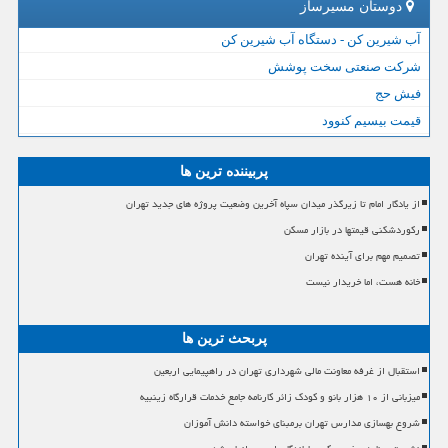
دوستان مسیرساز
آب شیرین کن - دستگاه آب شیرین کن
شرکت صنعتی سخت پوشش
فیش حج
قیمت بیسیم کنوود
پربیننده ترین ها
از یادگار امام تا زیرگذر میدان سپاه آخرین وضعیت پروژه های جدید تهران
رکوردشکنی قیمتها در بازار مسکن
تصمیم مهم برای آینده تهران
خانه هست، اما خریدار نیست
پربحث ترین ها
استقبال از غرفه معاونت مالی شهرداری تهران در راهپیمایی اربعین
میزبانی از ۱۰ هزار بانو و کودک زائر کارنامه جامع خدمات قرارگاه زینبیه
شروع بهسازی مدارس تهران برمبنای خواسته دانش آموزان