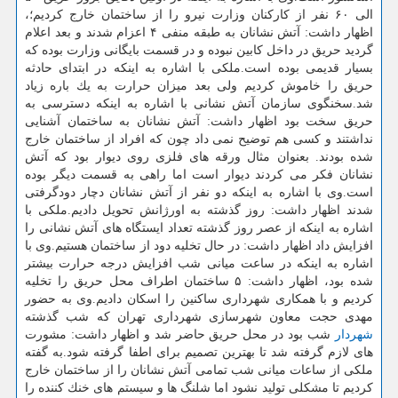
الی ۶۰ نفر از كاركنان وزارت نیرو را از ساختمان خارج كردیم؛،
اظهار داشت: آتش نشانان به طبقه منفی ۴ اعزام شدند و بعد اعلام
گردید حریق در داخل كابین نبوده و در قسمت بایگانی وزارت بوده كه
بسیار قدیمی بوده است.ملكی با اشاره به اینكه در ابتدای حادثه
حریق را خاموش كردیم ولی بعد میزان حرارت به یك باره زیاد
شد.سخنگوی سازمان آتش نشانی با اشاره به اینكه دسترسی به
حریق سخت بود اظهار داشت: آتش نشانان به ساختمان آشنایی
نداشتند و كسی هم توضیح نمی داد چون كه افراد از ساختمان خارج
شده بودند. بعنوان مثال ورقه های فلزی روی دیوار بود كه آتش
نشانان فكر می كردند دیوار است اما راهی به قسمت دیگر بوده
است.وی با اشاره به اینكه دو نفر از آتش نشانان دچار دودگرفتی
شدند اظهار داشت: روز گذشته به اورژانش تحویل دادیم.ملكی با
اشاره به اینكه از عصر روز گذشته تعداد ایستگاه های آتش نشانی را
افزایش داد اظهار داشت: در حال تخلیه دود از ساختمان هستیم.وی با
اشاره به اینكه در ساعت میانی شب افزایش درجه حرارت بیشتر
شده بود، اظهار داشت: ۵ ساختمان اطراف محل حریق را تخلیه
كردیم و با همكاری شهرداری ساكنین را اسكان دادیم.وی به حضور
مهدی حجت معاون شهرسازی شهرداری تهران كه شب گذشته
شهردار
شب بود در محل حریق حاضر شد و اظهار داشت: مشورت
های لازم گرفته شد تا بهترین تصمیم برای اطفا گرفته شود.به گفته
ملكی از ساعات میانی شب تمامی آتش نشانان را از ساختمان خارج
كردیم تا مشكلی تولید نشود اما شلنگ ها و سیستم های خنك كننده را