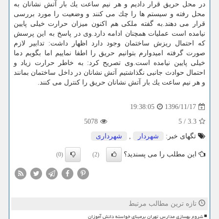
در محل حریق قرار دادیم و هر نیم ساعت یك بار آتش نشانان به
محل رفته و سیستم ها را چك می كنند و وضعیت را مورد بررسی
قرار می دهند.به گفته ملكی هم اكنون میزان حرارت خیلی پایین
نیامده است عملیات همچنان ادامه دارد.وی در پاسخ به این پرسش
كه احتمال ریزش ساختمان وجود دارد اظهار داشت: تدابیر لازم
صورت گرفته امیدوارم بتوانیم حریق را اطفا نماییم اما بگویم دما
خیلی پایین نیامده است.وی تصریح كرد: به خاطر حرارت زیاد و
احتمال حوادث جانبی نگذاشتیم آتش نشانان در داخل ساختمان بمانند
و هر نیم ساعت یك بار آتش نشانان حریق را كنترل می كنند.
1396/11/17
19:38:05
5078
5
/
3.3
تگهای خبر:
شهردار
,
شهرداری
این مطلب را می پسندید؟
(0)
(2)
تازه ترین مطالب مرتبط
شروع بهسازی مدارس تهران برمبنای خواسته دانش آموزان