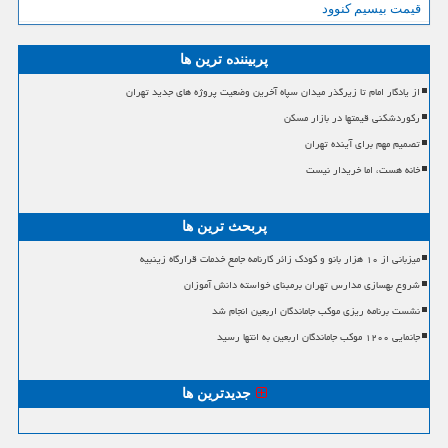
قیمت بیسیم کنوود
پربیننده ترین ها
از یادگار امام تا زیرگذر میدان سپاه آخرین وضعیت پروژه های جدید تهران
رکوردشکنی قیمتها در بازار مسکن
تصمیم مهم برای آینده تهران
خانه هست، اما خریدار نیست
پربحث ترین ها
میزبانی از ۱۰ هزار بانو و کودک زائر کارنامه جامع خدمات قرارگاه زینبیه
شروع بهسازی مدارس تهران برمبنای خواسته دانش آموزان
نشست برنامه ریزی موکب جاماندگان اربعین انجام شد
جانمایی ۱۲۰۰ موکب جاماندگان اربعین به انتها رسید
جدیدترین ها