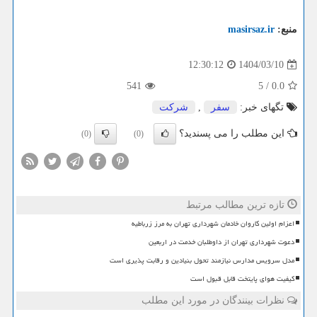
منبع:
masirsaz.ir
1404/03/10
12:30:12
541
5
/
0.0
تگهای خبر:
سفر
,
شركت
این مطلب را می پسندید؟
(0)
(0)
تازه ترین مطالب مرتبط
اعزام اولین کاروان خادمان شهرداری تهران به مرز زرباطیه
دعوت شهرداری تهران از داوطلبان خدمت در اربعین
مدل سرویس مدارس نیازمند تحول بنیادین و رقابت پذیری است
کیفیت هوای پایتخت قابل قبول است
نظرات بینندگان در مورد این مطلب